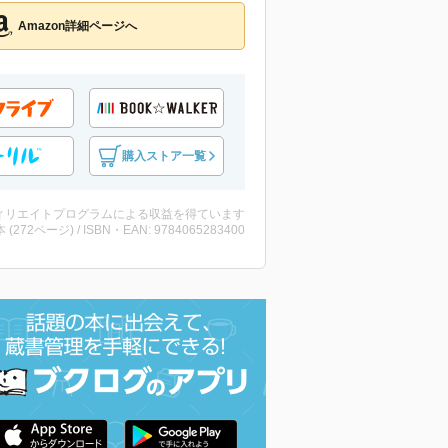
Amazon詳細ページへ
購入ストア一覧
ィリエイトプログラムによる収益を得ています
・本 (272ページ) / ISBN・EAN: 9784065283400