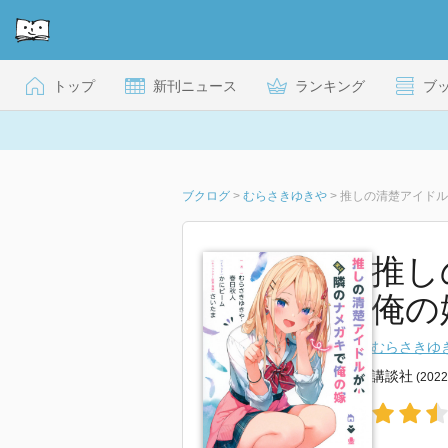
トップ
新刊ニュース
ランキング
ブ
ブクログ
>
むらさきゆきや
>
推しの清楚アイドル
推し
俺の
むらさきゆ
講談社
(202