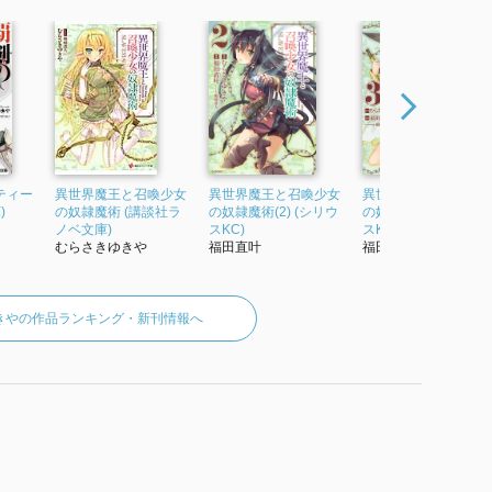
ティー
異世界魔王と召喚少女
異世界魔王と召喚少女
異世界魔王と召喚少
)
の奴隷魔術 (講談社ラ
の奴隷魔術(2) (シリウ
の奴隷魔術(3) (シリウ
ノベ文庫)
スKC)
スKC)
むらさきゆきや
福田直叶
福田直叶
きやの作品ランキング・新刊情報へ