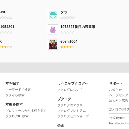
Aku
タラ
s1054201
1973327番目の読書家
氷
ebshi1004
本を探す
ようこそブクログへ
サポート
キーワードで検索
ブクログについて
お知らせ
タグから検索
ヘルプセンタ
ブクログ
法人向け広告
本棚を探す
ブクログのアプリ
法人様のお問
プロフィールから本棚を探す
ブクログプレミアム
ブクログID 検索
ブクログ公式ショップ
公式Twitter
Facebookペ
企画