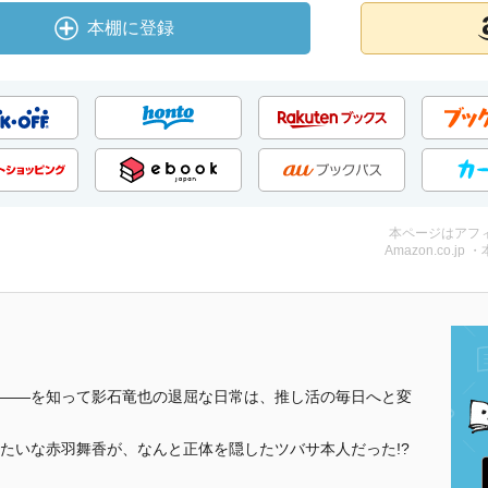
本棚に登録
本ページはアフ
Amazon.co.jp 
――を知って影石竜也の退屈な日常は、推し活の毎日へと変
たいな赤羽舞香が、なんと正体を隠したツバサ本人だった!?