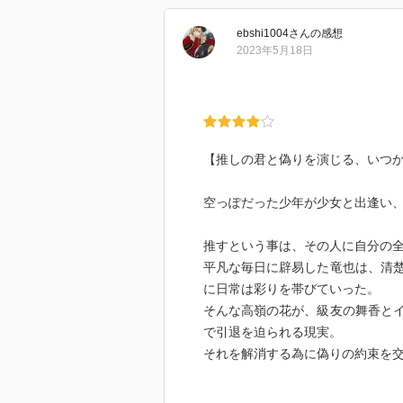
ebshi1004
さん
の感想
2023年5月18日
【推しの君と偽りを演じる、いつ
空っぽだった少年が少女と出逢い
推すという事は、その人に自分の
平凡な毎日に辟易した竜也は、清
に日常は彩りを帯びていった。
そんな高嶺の花が、級友の舞香と
で引退を迫られる現実。
それを解消する為に偽りの約束を
彼女との甘い日々の中、アイドル