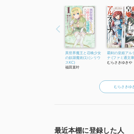
異世界魔王と召喚少女
覇剣の皇姫アル
の奴隷魔術(1) (シリウ
ナ (ファミ通文庫
スKC)
むらさきゆきや
福田直叶
むらさきゆ
最近本棚に登録した人