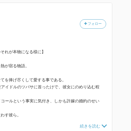
フォロー
かそれが本物になる様に】
、熱が宿る物語。
全てを捧げ尽くして愛する事である。
楚アイドルのツバサに首ったけで、彼女にのめり込む程
イコールという事実に気付き、しかも許嫁の婚約のせい
交わす彼ら。
生命線を懸けた生きるか死ぬかのような全力投球を竜也