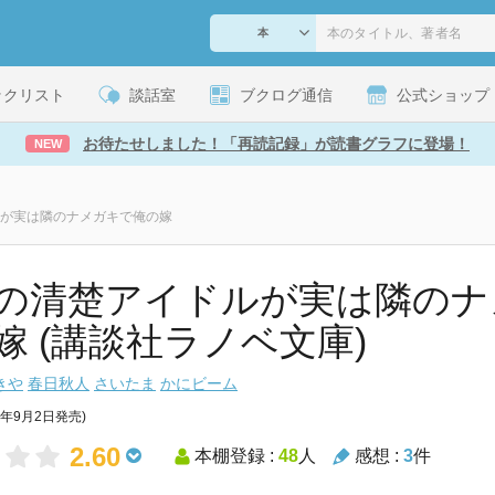
ックリスト
談話室
ブクログ通信
公式ショップ
お待たせしました！「再読記録」が読書グラフに登場！
NEW
が実は隣のナメガキで俺の嫁
の清楚アイドルが実は隣のナ
嫁 (講談社ラノベ文庫)
きや
春日秋人
さいたま
かにビーム
2年9月2日発売)
2.60
本棚登録 :
48
人
感想 :
3
件