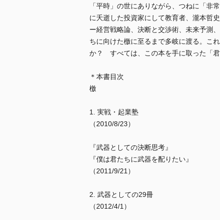
「平時」の世にありながら、つねに「非常
に夭逝した投資家にして教育者、瀧本哲史
ー経営戦略論、決断と交渉術、未来予測、
ちに向けた檄に至るまで多岐に渡る。これ
か？ すべては、この本を手に取った「君
＊本書目次
檄
1. 実戦・起業塾
（2010/8/23）
『武器としての決断思考』
『僕は君たちに武器を配りたい』
（2011/9/21）
2. 武器としての29冊
（2012/4/1）