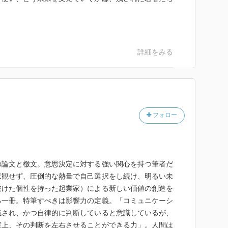
詳細をみる
フォロー
の論文と檄文。意思決定に対する強い関心を持つ筆者だ
悲観せず、圧倒的な熱量で自己選択をし続け、明るい未
抜けた個性を持った起業家）による新しい価値の創造を
る一冊。特筆すべきは影響力の定義。「コミュニケーシ
残され、かつ自律的に判断していると意識しているが、
実上、その判断を左右させることができる力」。人間は