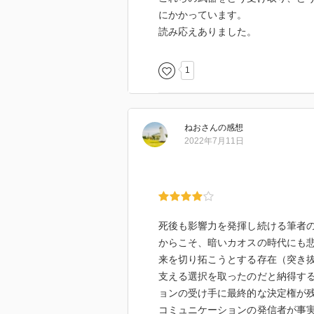
にかかっています。
読み応えありました。
1
ねお
さん
の感想
2022年7月11日
死後も影響力を発揮し続ける筆者
からこそ、暗いカオスの時代にも
来を切り拓こうとする存在（突き
支える選択を取ったのだと納得す
ョンの受け手に最終的な決定権が
コミュニケーションの発信者が事