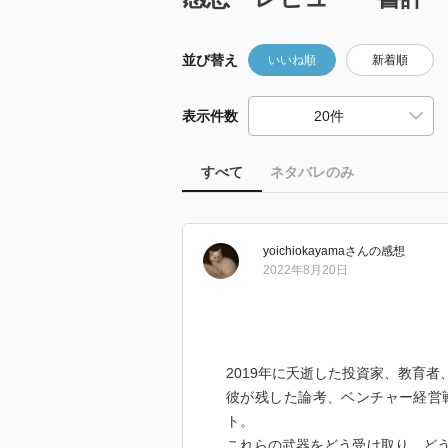
並び替え
いいね順
新着順
表示件数
すべて
ネタバレのみ
yoichiokayama
さん
の感想
2022年8月20日
2019年に夭逝した投資家、教育者
彼が残した論考、ベンチャー経営
ト。
これらの武器をどう受け取り、ど