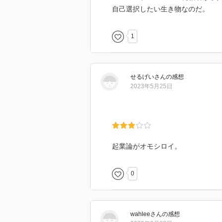
自己選択したい生き物なのだ。
1
せるげい
さん
の感想
2023年5月25日
起業論がオモシロイ。
0
wahlee
さん
の感想