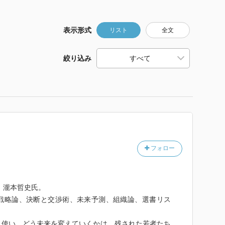
表示形式
リスト
全文
絞り込み
フォロー
、瀧本哲史氏。
戦略論、決断と交渉術、未来予測、組織論、選書リス
う使い、どう未来を変えていくかは、残された若者たち