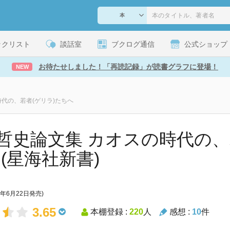
ックリスト
談話室
ブクログ通信
公式ショップ
お待たせしました！「再読記録」が読書グラフに登場！
NEW
代の、若者(ゲリラ)たちへ
哲史論文集 カオスの時代の、
 (星海社新書)
2年6月22日発売)
3.65
本棚登録 :
220
人
感想 :
10
件