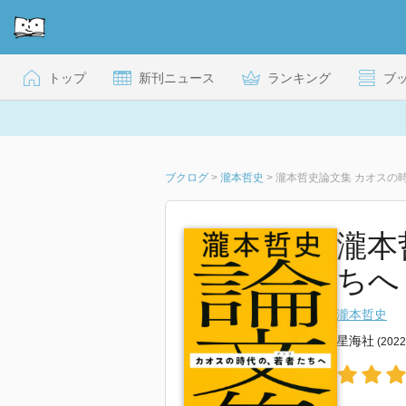
トップ
新刊ニュース
ランキング
ブ
ブクログ
>
瀧本哲史
>
瀧本哲史論文集 カオスの時
瀧本
ちへ
瀧本哲史
星海社
(202