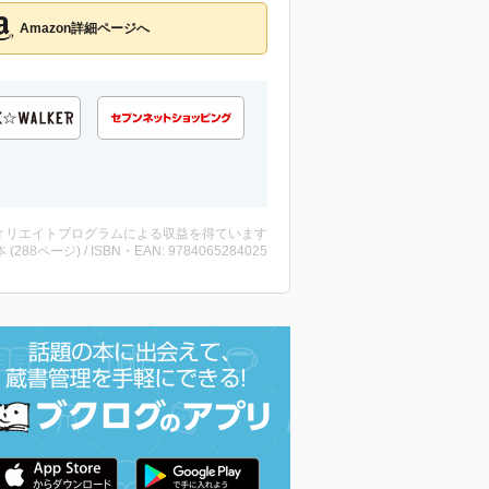
Amazon詳細ページへ
ィリエイトプログラムによる収益を得ています
・本 (288ページ) / ISBN・EAN: 9784065284025