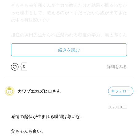
そもそも去年朔くんが全力で教えたけど結果が振るわなか
った理由として、教えるのが下手だったから説が出てきた
の中々興味深いです
担任の塚田先生から不正疑われる程度の学力、凛太郎くん
と宇佐美くん
続きを読む
千鳥と桔梗仲悪いのに、羨ましがってたりリスペクトして
るの良いよな…
0
詳細をみる
というか、桔梗の教師が千鳥を嫌ってる結果生徒に伝搬し
てる状況がヤバすぎなんだよな
カワゾエカズヒロさん
フォロー
付き合うこととは…って真剣に考えてるの最高にかわいい
2023.10.11
この巻あたりから朔くんに続いて昴さんが若干イジられ雰
囲気が出つつあるな…
感情の起伏が生まれる瞬間は尊いな。
というか昴アシストが強すぎる
父ちゃんも良い。