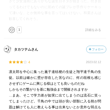
さて少女漫画にありがちな誕生日ネタが始まった。付き合
ってるわけでもないのに初めての誕プレが手作りケーキっ
て凄いな、とか無粋な事を言ってはいけない。和栗さんは
歓喜してくれそう。
1
詳細をみる
タカツテムさん
フォロー
4
2023.02.12
凛太郎を中心に集った薫子達桔梗の生徒と翔平達千鳥の生
徒。以前は確かに壁が存在した筈なのに、何の垣根も感じ
させずにゲームに興じる様はとても良いものだね
しかもその繋がりを基に勉強会まで開催されますか
…まあ、そこで学力差が如実に出てしまうのは流石に笑っ
てしまったけど。千鳥の中では頭が良い部類に入る朔が問
題は解けても人に教えらる事は出来ないとか意外な弱点も