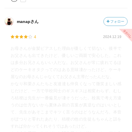
manapさん
フォロー
4
2024.12.19
お母さんが金髪ピアスした理由が優しくて切ない。後半で
お父さんも出てきたけど、優しいご両親で安心した。これ
は多分お兄さんもいい人だな。お父さんが常に疲れてるほ
どのケーキオタクってのはある意味凄かったけど。ケーキ
屋なのお母さんじゃなくてお父さん主導だったんだな。
かなり和栗さんたちと友達達も仲良くなって微笑ましい感
じだけど、一方で学校同士のギスギスは相変わらず。むし
ろ桔梗は先生が一番偏見が凄そうだった。校風で考え方違
うのは仕方ないから夏休み前の言葉が真逆なのはいいとし
て、先生があそこまでキツく言うのはどうなんだろ。本音
がぽつりと零れたあたり、桔梗の他の生徒もちゃんと話を
すれば分かってくれそうではあったけど。