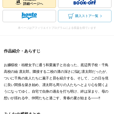
詳細ページへ
購入ストア一覧
本ページはアフィリエイトプログラムによる収益を得ています
作品紹介・あらすじ
お嬢様校・桔梗女子に通う和栗薫子と出会った、底辺男子校・千鳥
高校の紬 凛太郎。隣接する二校の溝の深さに悩む凛太郎だったが、
ついに千鳥の友人たちに薫子と昴を紹介する。そして、この日を境
に良い関係を築き始め、凛太郎も周りの人たちへとより心を開くよ
うになってゆく。自宅で自身の過去を打ち明け、絆は深まり、母の
想いが揺れる中、仲間たちと過ごす、青春の夏が始まる───!!