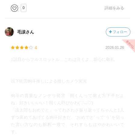
0
詳細をみる
凛太郎達と薫子・昴が同じグループを形作って更に両者の
繋がりが深まる様子に微笑ましい気持ちになっていたら、
昴から驚きの情報が
毛涙さん
フォロー
気になる子の誕生日。あっさり終わらせたくないが、かと
言って何を贈れば良いかも判らない
4
2026.01.26
ここで倫太郎が自分にとって身近なものであり、薫子との
出会いのきっかけともなったケーキに回帰するのは良い展
1話目からフルスロットル…これは泣くよ…親心に敬礼
開
倫太郎は薫子の為にケーキ作りを学び始め、薫子は自分の
以下依田絢斗推しによる推しカメラ実況
誕生日に倫太郎から誘われた事にドギマギして
次巻もまた心温まる描写が所狭しと展開されそうだ
絢斗の貴重なノンデリ発言「朔くんって教え方下手だよ
ね」好きいいいい！朔くん呼びかわ(♡⩊♡)
「凛太郎もおめでと」ってわざわざ振り返ってちゃんと1人
ずつ褒めてあげてる絢斗好きだ。“おめでと”って“う”を切っ
た言い方なのも解釈一致で、それすらもはやかわいいで
す。