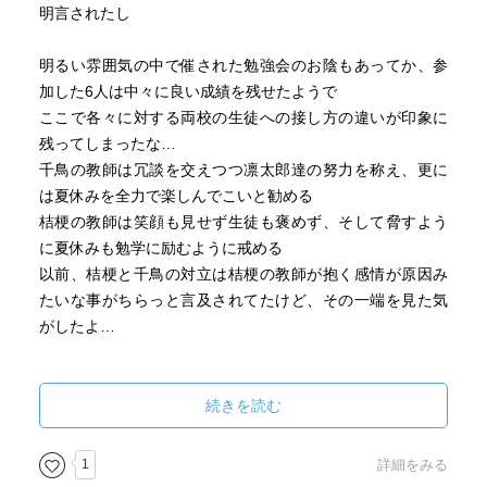
明言されたし
明るい雰囲気の中で催された勉強会のお陰もあってか、参
加した6人は中々に良い成績を残せたようで
ここで各々に対する両校の生徒への接し方の違いが印象に
残ってしまったな…
千鳥の教師は冗談を交えつつ凛太郎達の努力を称え、更に
は夏休みを全力で楽しんでこいと勧める
桔梗の教師は笑顔も見せず生徒も褒めず、そして脅すよう
に夏休みも勉学に励むように戒める
以前、桔梗と千鳥の対立は桔梗の教師が抱く感情が原因み
たいな事がちらっと言及されてたけど、その一端を見た気
がしたよ…
だからこそ、その直後の両校生徒のリアクションに目を見
張るものがあったかな
続きを読む
桔梗の生徒は千鳥を下に見つつも楽しんでいる様を「…い
いなぁ」と呟いた
1
詳細をみる
千鳥の生徒は桔梗の噂話に花を咲かせつつ、勉強ばかりの