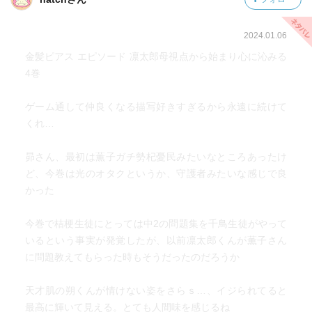
2024.01.06
金髪ピアス エピソード 凛太郎母視点から始まり心に沁みる
4巻
ゲーム通して仲良くなる描写好きすぎるから永遠に続けて
くれ…
昴さん、最初は薫子ガチ勢杞憂民みたいなところあったけ
ど、今巻は光のオタクというか、守護者みたいな感じで良
かった
今巻で桔梗生徒にとっては中2の問題集を千鳥生徒がやって
いるという事実が発覚したが、以前凛太郎くんが薫子さん
に問題教えてもらった時もそうだったのだろうか
天才肌の朔くんが情けない姿をさらｓ…、イジられてると
最高に輝いて見える。とても人間味を感じるね