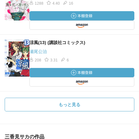
1288
4.40
16
涼風(13) (講談社コミックス)
瀬尾公治
208
3.31
6
もっと見る
三香見サカの作品