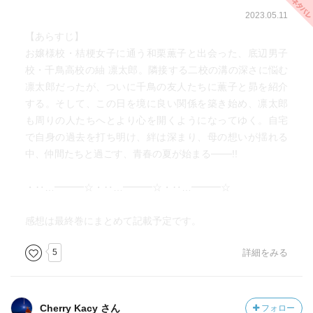
2023.05.11
【あらすじ】
お嬢様校・桔梗女子に通う和栗薫子と出会った、底辺男子
校・千鳥高校の紬 凛太郎。隣接する二校の溝の深さに悩む
凛太郎だったが、ついに千鳥の友人たちに薫子と昴を紹介
する。そして、この日を境に良い関係を築き始め、凛太郎
も周りの人たちへとより心を開くようになってゆく。自宅
で自身の過去を打ち明け、絆は深まり、母の想いが揺れる
中、仲間たちと過ごす、青春の夏が始まる───!!
・‥…━━━☆・‥…━━━☆・‥…━━━☆
感想は最終巻にまとめて記載予定です。
5
詳細をみる
Cherry Kacy さん
フォロー