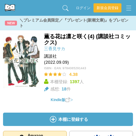
ログイン
新規会員登録
＼プレミアム会員限定／『プレゼント(新潮文庫)』をプレゼン
NEW
ト
薫る花は凛と咲く(4) (講談社コミッ
クス)
三香見サカ
講談社
(2022.09.09)
ISBN・EAN:
9784065291443
4.38
本棚登録:
1397
人
感想:
18
件
Kindle版
本棚に登録する
Amazon