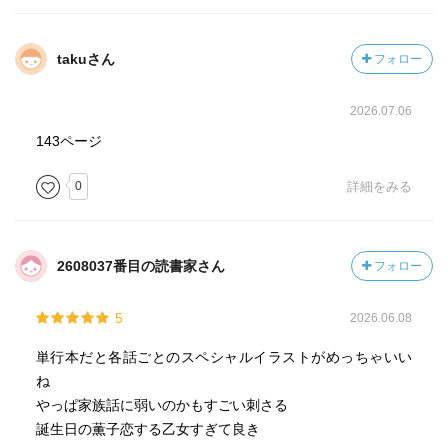
日常を「すげーことだよな」と称賛した
両校の間にあるカーテンはまだまだ壁のように分厚いまま
takuさん
フォロー
だけど、それがいずれ変わるのではないかと思えたよ
2026.07.06
翔平の問いかけを契機に薫子への気持ちに悩み始めた凛太
143ページ
郎
0
詳細をみる
本人としては薫子に惹かれる気持ちは有るようだけど、
「付き合いたい」はまだ遠い感じかな
自分達の関係に求める光景が控えだから、付き合う自分と
薫子も想像できないし意味も思いつかない
2608037番目の読書家さん
フォロー
でも絢斗が言うように或いはそこまで考える必要はないの
かもね
5
2026.06.08
そうして凛太郎は絢斗との会話で幾らか持ち直したようで
単行本だと各話ごとのスペシャルイラストがめっちゃいい
グループトークの最中に「付き合ったらどんな会話するん
ね
だろう」と想像するようになれたのなら、少しは進展した
やっぱ家族話に弱いのかもすごい刺さる
証かもしれない
誕生日の薫子恋する乙女すぎて良き