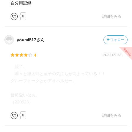
自分用記録
0
詳細をみる
youmi517さん
フォロー
4
2022.09.23
読了。
着々と凛太郎と薫子の気持ちが高まっている！！
グループトークとかアオハルだー。
皆可愛いなぁ。
（220923）
0
詳細をみる