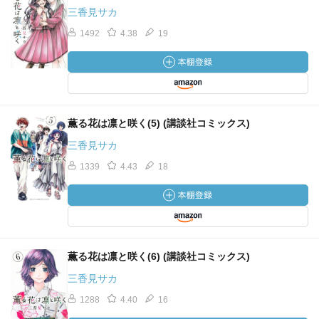
三香見サカ
1492
4.38
19
薫る花は凛と咲く(5) (講談社コミックス)
三香見サカ
1339
4.43
18
薫る花は凛と咲く(6) (講談社コミックス)
三香見サカ
1288
4.40
16