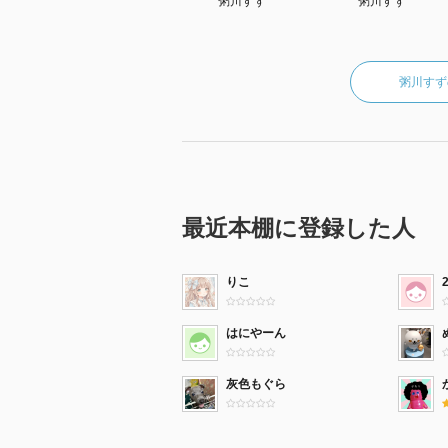
粥川すず
粥川すず
粥川すず
最近本棚に登録した人
りこ
はにやーん
灰色もぐら