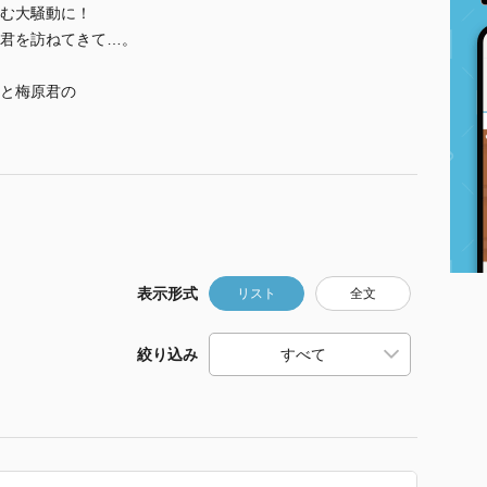
む大騒動に！
君を訪ねてきて…。
と梅原君の
表示形式
リスト
全文
絞り込み