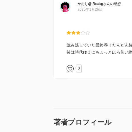
かおり@iRoakg
さん
の感想
2025年1月26日
読み逃していた最終巻！だんだん
後は時代ゆえにちょっとほろ苦い
0
著者プロフィール