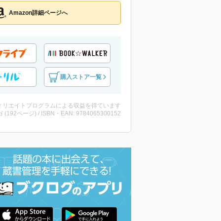
Amazon詳細ページへ
購入ストア一覧
ィリエイトプログラムによる収益を得ています
 (192ページ) / ISBN・EAN: 9784065300152