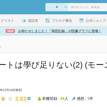
ックリスト
談話室
ブクログ通信
公式ショップ
お待たせしました！「再読記録」が読書グラフに登場！
NEW
)
ートは學び足りない(2) (モー
2年12月14日発売)
3.83
本棚登録 :
44
人
感想 :
1
件