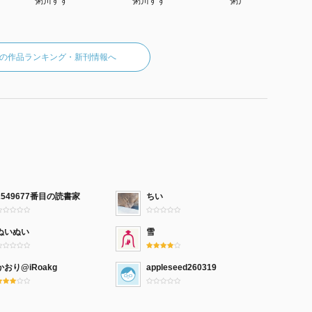
粥川すず
粥川すず
粥川 すず
の作品ランキング・新刊情報へ
2549677番目の読書家
ちい
ぬいぬい
雪
かおり@iRoakg
appleseed260319