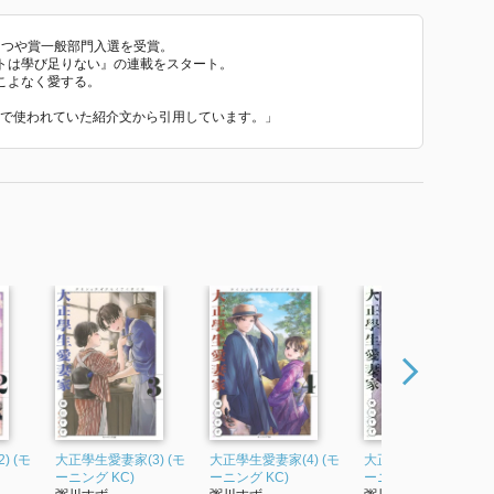
ばてつや賞一般部門入選を受賞。
ートは學び足りない』の連載をスタート。
こよなく愛する。
』 で使われていた紹介文から引用しています。」
) (モ
大正學生愛妻家(3) (モ
大正學生愛妻家(4) (モ
大正學生愛妻家(5) (モ
ーニング KC)
ーニング KC)
ーニングKC)