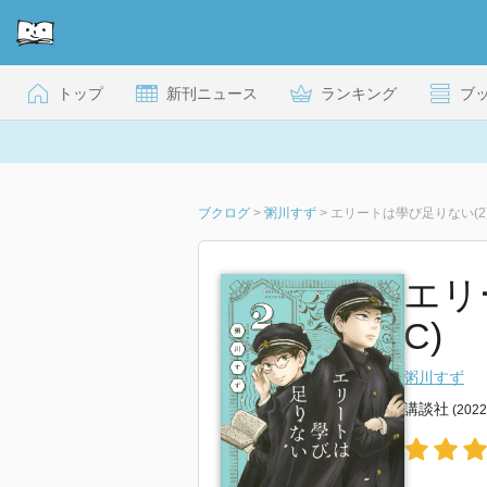
トップ
新刊ニュース
ランキング
ブ
ブクログ
>
粥川すず
>
エリートは學び足りない(2
エリ
C)
粥川すず
講談社
(202