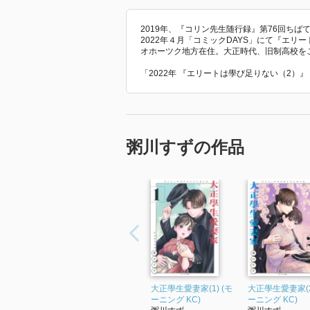
2019年、『コリン先生随行録』第76回ち
2022年４月「コミックDAYS」にて『エリ
オホーツク地方在住。大正時代、旧制高校を
「2022年 『エリートは學び足りない（2）
粥川すずの作品
大正學生愛妻家(1) (モ
大正學生愛妻家(2
ーニング KC)
ーニング KC)