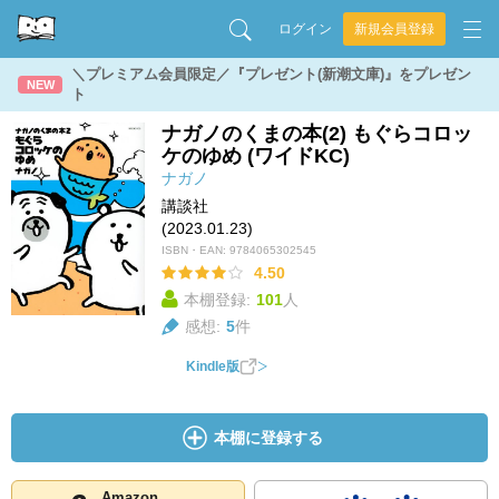
ログイン
新規会員登録
＼プレミアム会員限定／『プレゼント(新潮文庫)』をプレゼン
NEW
ト
ナガノのくまの本(2) もぐらコロッ
ケのゆめ (ワイドKC)
ナガノ
講談社
(2023.01.23)
ISBN・EAN:
9784065302545
4.50
本棚登録:
101
人
感想:
5
件
Kindle版
本棚に登録する
Amazon