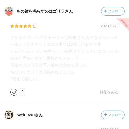
あの鐘を鳴らすのはゴリラさん
フォロー
5
2023.10.28
さかなコロッケのストーリーは残酷さもありながらハッピ
ーエンドなのでもぐコロの中では2番目に好きです
ともぐいはナガノ先生らしい残酷さとともぐいコロッケの
心情が面白いので一番好きなストーリー
最後の方は心理描写と締め方含めて美しい
ちなみにラストは収録されてません
3巻出て欲しい...
0
詳細をみる
petit_asuさん
フォロー