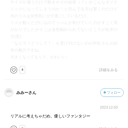
サイズが違うだけで動きやその結末（？）がこんなダイナ
ミックになってしまうのか！と読んでる方は驚くのだけど
当のリスは全然気にせず過ごしているだけ。
リスが動くたびに山のてっぺんが剥げていくのがすごく気
がかりでしたがそこは全然触れられてないところが絵本の
力(笑)
「なんで？どうして？」を受け付けないのが伊佐さんの絵
本の魅力ですね。
大きくなってもリス、かわいい。
4
詳細をみる
みみーさん
フォロー
2023.12.03
リアルに考えちゃだめ。優しいファンタジー