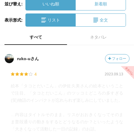
並び替え:
いいね順
新着順
表示形式:
リスト
全文
すべて
ネタバレ
ruko-uさん
フォロー
4
2023.09.13
絵本「タコとだいこん」の伊佐久美さんの絵本ということ
で注目。「タコとだいこん」のツッコミどころの多すぎる
(笑)物語のインパクトが忘れられず楽しみにしていました。
…内容はタイトルそのまま。リスがおおきくなってそのま
ま普段通りの動きをするとどうなるのか？といったような
「大きくなって活動した一日の記録」のお話。