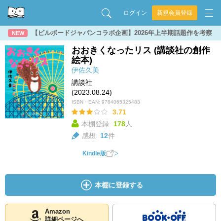
ログイン
新規会員登録
【ビルボードジャパンコラボ企画】2026年上半期話題作を考察
NEW
おおきくなったリス (講談社の創作
絵本)
伊佐久美
講談社
(2023.08.24)
ISBN・EAN:
9784065325483
3.71
本棚登録:
178
人
感想:
12
件
Kindle版
本棚に登録する
Amazon
詳細ページへ