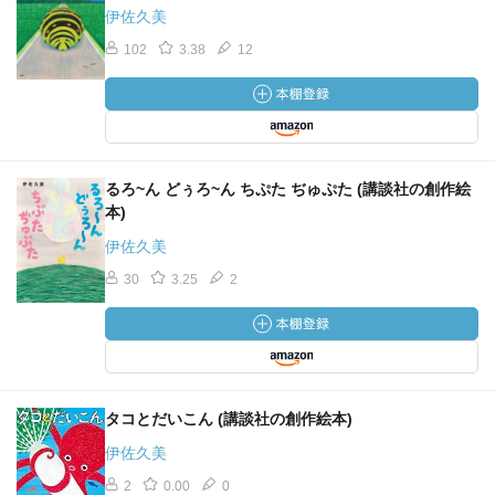
伊佐久美
102
3.38
12
るろ~ん どぅろ~ん ちぷた ぢゅぷた (講談社の創作絵
本)
伊佐久美
30
3.25
2
タコとだいこん (講談社の創作絵本)
伊佐久美
2
0.00
0