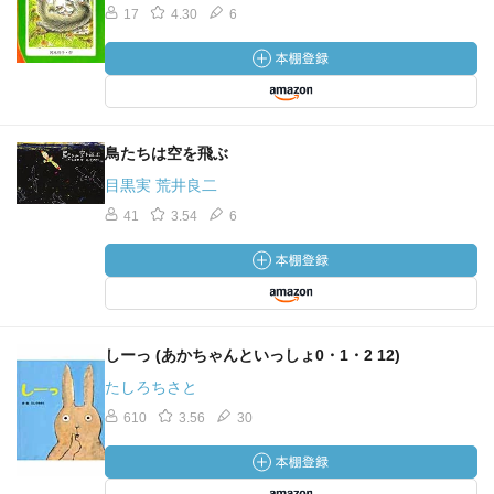
17
4.30
6
鳥たちは空を飛ぶ
目黒実 荒井良二
41
3.54
6
しーっ (あかちゃんといっしょ0・1・2 12)
たしろちさと
610
3.56
30