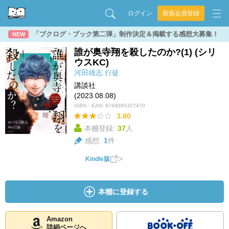
ログイン
新規会員登録
「ブクログ・ブック第二弾」制作決定＆掲載する感想大募集！
NEW
誰が奥寺翔を殺したのか?(1) (シリ
ウスKC)
河田雄志
行徒
講談社
(2023.08.08)
ISBN・EAN:
9784065327470
3.80
本棚登録:
37
人
感想:
1
件
Kindle版
本棚に登録する
Amazon
詳細ページへ