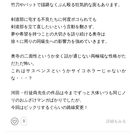
竹刀やバットで躊躇なくぶん殴る狂気的な面もあります。
剣道部に屯する不良たちに何度ボコられても
剣道部を立て直したいという言動を翻さず、
夢や希望を持つことの大切さを語り続ける奥寺は
徐々に周りの同級生への影響力を強めていきます。
奥寺の二面性というか全く話が通じない両極端な性格がた
だただ怖い。
これはサスペンスというかサイコホラーじゃないか
な・・・？
河田・行徒両先生の作品は今までずっと大体いつも同じノ
リのおふざけマンガばかりでしたが、
今回はビックリするぐらいの路線変更！
0
詳細をみる