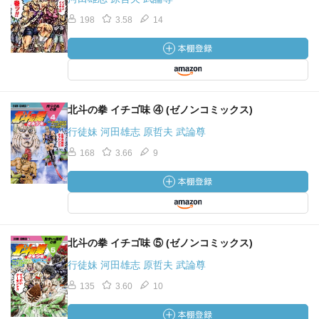
198
3.58
14
北斗の拳 イチゴ味 ④ (ゼノンコミックス)
行徒妹 河田雄志 原哲夫 武論尊
168
3.66
9
北斗の拳 イチゴ味 ⑤ (ゼノンコミックス)
行徒妹 河田雄志 原哲夫 武論尊
135
3.60
10