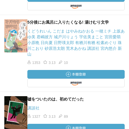
5分後にお風呂に入りたくなる! 湯けむり文学
くどうれいん こだま はやみねかおる 一穂ミチ 上坂あ
ゆ美 君嶋彼方 城戸川りょう 宇佐美まこと 宮田愛萌
小原晩 日向夏 日野瑛太郎 有栖川有栖 松素めぐり 珠
川こおり 砂原浩太朗 荒木あかね 講談社 宮内悠介 新
山
1353
3.13
10
嘘をついたのは、初めてだった
講談社
1327
3.13
89