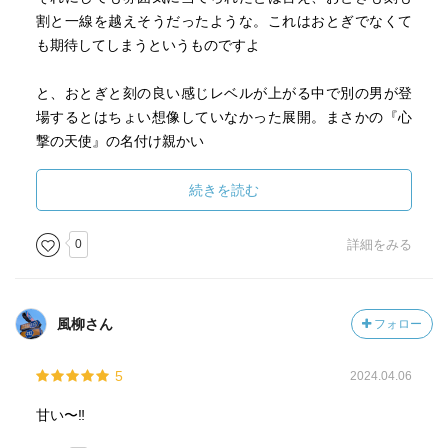
割と一線を越えそうだったような。これはおとぎでなくて
も期待してしまうというものですよ
と、おとぎと刻の良い感じレベルが上がる中で別の男が登
場するとはちょい想像していなかった展開。まさかの『心
撃の天使』の名付け親かい
そう考えると彼は既におとぎに魅了されていると考えられ
るが…。あと、おとぎと刻に裏の顔がある点を考慮するな
続きを読む
ら雷にも裏の顔が有ったりするんだろうか？今の処は裏表
なさそうな印象だけども
0
詳細をみる
ただ、現時点ではおとぎと刻の関係性が至上と感じてしま
うね
風柳さん
フォロー
知り合いに見られてもバレないように変装して心安らぐ場
所へ、そこでは何の気負いもなく楽しげに話し合い、雨に
5
2024.04.06
転げれば笑い合い…。このような関係はそう簡単に作れる
ものではない。それこそ運命的なもの
甘い〜‼️