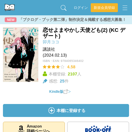
ログイン
新規会員登録
「ブクログ・ブック第二弾」制作決定＆掲載する感想大募集！
NEW
恋せよまやかし天使ども(2) (KC デ
ザート)
卯月ココ
講談社
(2024.02.13)
ISBN・EAN:
9784065346402
4.58
本棚登録:
2107
人
感想:
25
件
Kindle版
本棚に登録する
Amazon
詳細ページへ