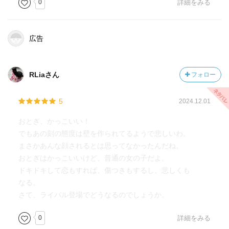
0
詳細をみる
広告
RLiaさん
フォロー
5
2024.12.01
おとぎ、かっこいい！
でもあの刻の態度は壁を作られてるようで悲しいわ。
まさかあんな顔されるとは思ってなかったんだね。
おとぎはかっこいいけど、普通の女の子だよ。
ドキドキして恋もすれば、傷つきもするし、悲しくも
なる。
さて、ライバル登場でどうなるのでしょうか。
0
詳細をみる