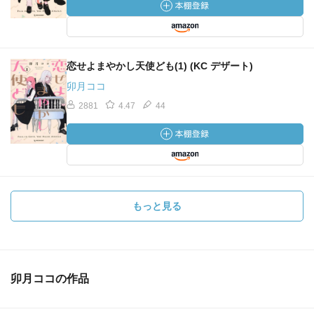
恋せよまやかし天使ども(1) (KC デザート)
卯月ココ
2881
4.47
44
もっと見る
卯月ココの作品