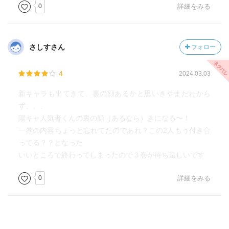
その関係におとぎがクラクラ来ているのは読者にとって周
0
詳細をみる
知の事実として
なら、刻はどう思っているかの一端が描かれたのが8話の図
書室のシーンか。自分の裏の顔が知れ渡る危険を理解した
さしすさん
フォロー
上でおとぎを庇った彼が彼女に対して何とも思ってないな
んて有り得ないと願ってしまう
4
2024.03.03
それらが積み重なってラストの告白へ至ったのだろうけ
新キャラも出てきて、裏の顔あるかと思いきやまだわから
ど、それは相手も自分を好きだろうなんて打算ではなく、
ず、、、
ノノの発言が挿入される事でおとぎの純真があの告白をさ
陽キャ人気者くんの裏の顔（あるなら）きになる〜！
せたのだと伝わってくるね
一巻の内容ちょっと忘れてたのであれ？この2人もう付き合
裏とか表とかそういったものではない、おとぎの想いを籠
ってる？？となった
めた告白。これに刻はどう応えてくれるのだろうね？
いいところで終わってしまったので３巻が待ち遠しいです
0
詳細をみる