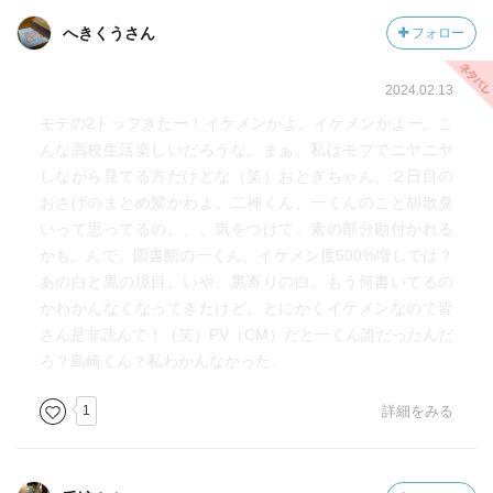
へきくうさん
フォロー
2024.02.13
モテの2トップきたー！イケメンかよ。イケメンかよー。こ
んな高校生活楽しいだろうな。まぁ、私はモブでニヤニヤ
しながら見てる方だけどな（笑）おとぎちゃん、２日目の
おさげのまとめ髪かわよ。二神くん、一くんのこと胡散臭
いって思ってるの、、、気をつけて。素の部分勘付かれる
かも。んで、図書館の一くん、イケメン度500%増しでは？
あの白と黒の境目、いや、黒寄りの白。もう何書いてるの
かわかんなくなってきたけど、とにかくイケメンなので皆
さん是非読んで！（笑）PV（CM）だと一くん誰だったんだ
ろ？島崎くん？私わかんなかった。
1
詳細をみる