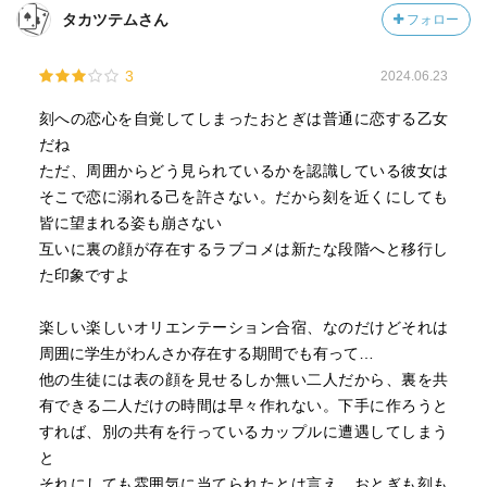
タカツテムさん
フォロー
3
2024.06.23
刻への恋心を自覚してしまったおとぎは普通に恋する乙女
だね
ただ、周囲からどう見られているかを認識している彼女は
そこで恋に溺れる己を許さない。だから刻を近くにしても
皆に望まれる姿も崩さない
互いに裏の顔が存在するラブコメは新たな段階へと移行し
た印象ですよ
楽しい楽しいオリエンテーション合宿、なのだけどそれは
周囲に学生がわんさか存在する期間でも有って…
他の生徒には表の顔を見せるしか無い二人だから、裏を共
有できる二人だけの時間は早々作れない。下手に作ろうと
すれば、別の共有を行っているカップルに遭遇してしまう
と
それにしても雰囲気に当てられたとは言え、おとぎも刻も