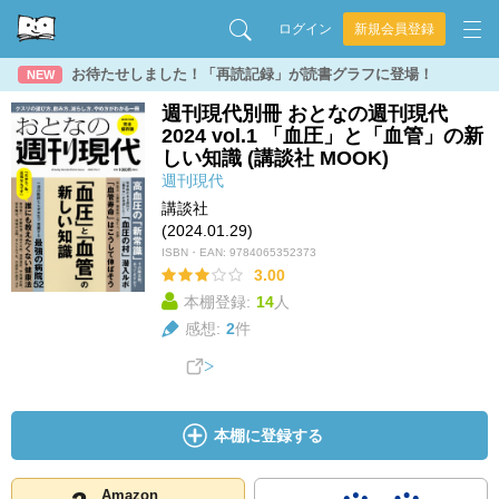
ログイン
新規会員登録
お待たせしました！「再読記録」が読書グラフに登場！
NEW
週刊現代別冊 おとなの週刊現代
2024 vоl.1 「血圧」と「血管」の新
しい知識 (講談社 MOOK)
週刊現代
講談社
(2024.01.29)
ISBN・EAN:
9784065352373
3.00
本棚登録:
14
人
感想:
2
件
本棚に登録する
Amazon