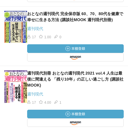
おとなの週刊現代 完全保存版 60、70、80代を健康で
幸せに生きる方法 (講談社MOOK 週刊現代別冊)
週刊現代
17
1.00
0
週刊現代別冊 おとなの週刊現代 2021 vol.4 人生は最
後に間違える 「残り10年」の正しい過ごし方 (講談社
MOOK)
週刊現代
17
4.00
1