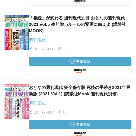
「相続」が変わる 週刊現代別冊 おとなの週刊現代
2021 vol.5 生前贈与ルールの変更に備えよ (講談社
MOOK)
週刊現代
20
4.00
1
おとなの週刊現代 完全保存版 死後の手続き2021年最
新版 (2021 Vol.1) (講談社Mook 週刊現代別冊)
週刊現代
19
4.67
0