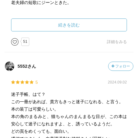
老夫婦の短歌にジーンときた。
或る夜の出来事
こんなこと本当に起きるんだ、とびっくり。
続きを読む
カレー嫌いの人々
51
詳細をみる
「密かに力を合わせてハヤシライスを支援しているのだ」
が笑える。
5552さん
フォロー
最近仕事が忙しくて心も身体もボロボロ。
疲れ切っている。そんな時にこういう笑えて、心温まる話
5
2024.09.02
を読んで少し元気を貰えました。ほっこりしました。
迷子手帳、はて？
この一冊があれば、貴方もきっと迷子になれる、と言う。
本の装丁は可愛らしい。
本の角のまるみと、猫ちゃんのまんまるな目が、この本は
安心して迷子になれますよ、と、誘っているようだ。
どの頁をめくっても、面白い。