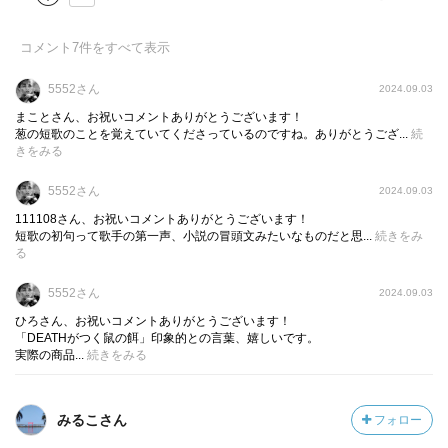
ほむほむ、ありがとうございました！
コメント
7
件をすべて表示
＊
5552さん
2024.09.03
それにしても、約二十年前『世界音痴』を「歌人さんって
まことさん、お祝いコメントありがとうございます！
変〜」（←失礼）と、くすくす笑いながら読んでたのに、
葱の短歌のことを覚えていてくださっているのですね。ありがとうござ...
続
きをみる
こうやって、自分の作った短歌を、その本人に読んでもら
えるなんて、未来は本当にわからない。
5552さん
2024.09.03
111108さん、お祝いコメントありがとうございます！
短歌の初句って歌手の第一声、小説の冒頭文みたいなものだと思...
続きをみ
る
5552さん
2024.09.03
ひろさん、お祝いコメントありがとうございます！
「DEATHがつく鼠の餌」印象的との言葉、嬉しいです。
実際の商品...
続きをみる
みるこさん
フォロー