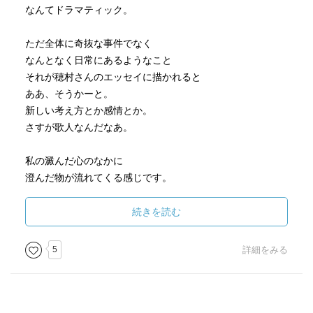
なんてドラマティック。
ただ全体に奇抜な事件でなく
なんとなく日常にあるようなこと
それが穂村さんのエッセイに描かれると
ああ、そうかーと。
新しい考え方とか感情とか。
さすが歌人なんだなあ。
私の澱んだ心のなかに
澄んだ物が流れてくる感じです。
角丸になっているのはなんでかな。
続きを読む
調べたら私の手帳もそうでした。
この本が手帳だから？
5
詳細をみる
その分コストがかかるのでは？
それができるのは穂村さんが人気作家だからなのでしょ
う。