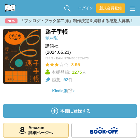
ログイン
新規会員登録
「ブクログ・ブック第二弾」制作決定＆掲載する感想大募集！
NEW
迷子手帳
穂村弘
講談社
(2024.05.23)
ISBN・EAN:
9784065355473
3.95
本棚登録:
1275
人
感想:
92
件
Kindle版
本棚に登録する
Amazon
詳細ページへ