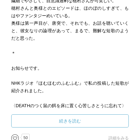
繊細でやさしく、自意識過剰な穂村さんが可笑しい。
穂村さんと奥様とのエピソードは、ほのぼのしすぎて、も
はやファンタジーめいている。
奥様は第一声目が、唐突で、それでも、お話を聴いていく
と、彼女なりの論理があって、まるで、難解な短歌のよう
だと思った。
＊
お知らせです。
NHKラジオ『ほむほむのふむふむ』で私の投稿した短歌が
紹介されました。
〈DEATHのつく鼠の餌を床に置く心苦しさとうに忘れて〉
ほむほむの「ほんとに忘れていたらこんな短歌作らない」
続きを読む
とのコメントにハッとさせられました。
50
詳細をみる