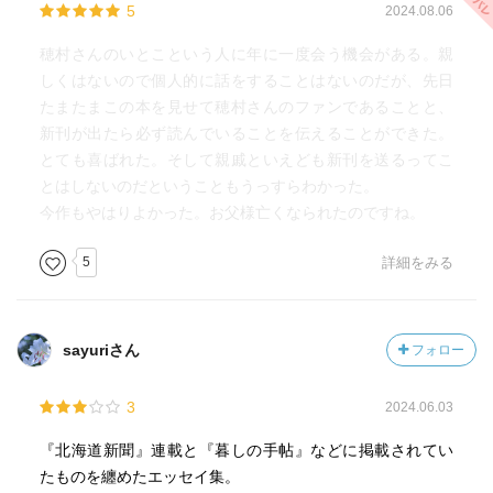
5
2024.08.06
穂村さんのいとこという人に年に一度会う機会がある。親
しくはないので個人的に話をすることはないのだが、先日
たまたまこの本を見せて穂村さんのファンであることと、
新刊が出たら必ず読んでいることを伝えることができた。
とても喜ばれた。そして親戚といえども新刊を送るってこ
とはしないのだということもうっすらわかった。
今作もやはりよかった。お父様亡くなられたのですね。
5
詳細をみる
sayuriさん
フォロー
3
2024.06.03
『北海道新聞』連載と『暮しの手帖』などに掲載されてい
たものを纏めたエッセイ集。