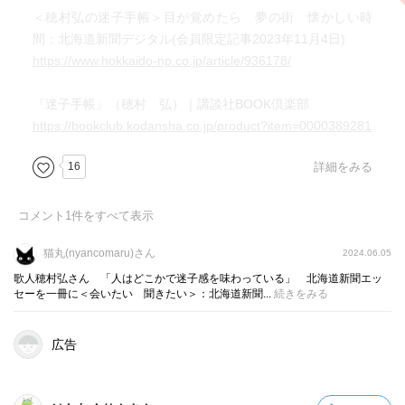
＜穂村弘の迷子手帳＞目が覚めたら 夢の街 懐かしい時
間：北海道新聞デジタル(会員限定記事2023年11月4日)
https://www.hokkaido-np.co.jp/article/936178/
『迷子手帳』（穂村 弘）｜講談社BOOK倶楽部
https://bookclub.kodansha.co.jp/product?item=0000389281
16
詳細をみる
コメント
1
件をすべて表示
猫丸(nyancomaru)さん
2024.06.05
歌人穂村弘さん 「人はどこかで迷子感を味わっている」 北海道新聞エッ
セーを一冊に＜会いたい 聞きたい＞：北海道新聞...
続きをみる
広告