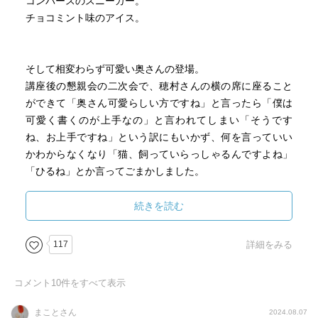
コンバースのスニーカー。
チョコミント味のアイス。
そして相変わらず可愛い奥さんの登場。
講座後の懇親会の二次会で、穂村さんの横の席に座ること
ができて「奥さん可愛らしい方ですね」と言ったら「僕は
可愛く書くのが上手なの」と言われてしまい「そうです
ね、お上手ですね」という訳にもいかず、何を言っていい
かわからなくなり「猫、飼っていらっしゃるんですよね」
「ひるね」とか言ってごまかしました。
続きを読む
本には関係ないですけど、懇親会ではツーショット写真を
撮っていただきました。
117
詳細をみる
私は穂村さんより、数歳年下なんですが、穂村さんの方が
若々しく、素敵な笑顔で映ってらっしゃいました。
コメント
10
件をすべて表示
まことさん
2024.08.07