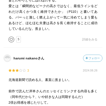
妻とのやりとりにほのぼのする。
愛とは「瞬間的なピークの高さではなく、最低ラインをど
れだけ高くかつ良く維持できたか」（P110）と書いてあ
る。パーっと激しく燃え上がって一気に冷めてしまう愛も
あるけど、ほむほむ夫妻は高さを長く維持することに成功
しているんだな。羨ましい。
5
詳細をみる
harumi nakanoさん
フォロー
3
2024.06.26
北海道新聞で読める人、素直に羨ましい。
前作で読んだ岸本さんのエッセイとリンクする内容も多く
（同年代だから？、いや好きな人は同期するんだ）
2倍お得感を感じたりして。