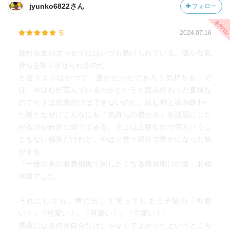
jyunko6822さん
フォロー
5
2024.07.16
穂村先生のエッセイにはいつも助けられている。豊かな気
持ちを取り戻せられるのだ。
と言うよりはかつて、豊かだったであろう気持ちを。で
は、今は心が荒んでいるのかというと読み終わった直後な
のでそうは定義付けはできないのだ。読む前と読み終わっ
た後となぜにこんなにも「気持ちの豊かさ」を話題にした
がるのか自分に問うてみる。そこは主観なので何というこ
ともない感覚だけれど、やはり堂々巡りで豊かになった気
がする。
『一冊の本の裏表紙撫で回したくなる梅雨明けの雷』お粗
末様でした。
それにしても、声に出して笑ってしまう子猫の『可愛
い！』『可愛い！』『可愛い！』『可愛い！』
馬鹿になるのが自分だけじゃなくてよかったというところ