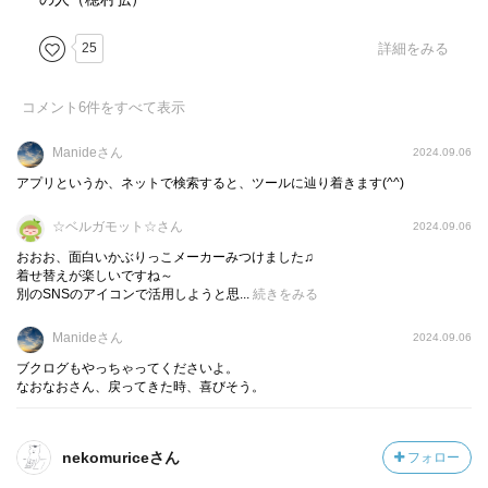
25
詳細をみる
コメント
6
件をすべて表示
Manideさん
2024.09.06
アプリというか、ネットで検索すると、ツールに辿り着きます(^^)
☆ベルガモット☆さん
2024.09.06
おおお、面白いかぶりっこメーカーみつけました♫
着せ替えが楽しいですね～
別のSNSのアイコンで活用しようと思...
続きをみる
Manideさん
2024.09.06
ブクログもやっちゃってくださいよ。
なおなおさん、戻ってきた時、喜びそう。
nekomuriceさん
フォロー