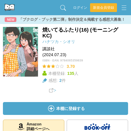
ログイン
新規会員登録
「ブクログ・ブック第二弾」制作決定＆掲載する感想大募集！
NEW
焼いてるふたり(16) (モーニング
KC)
ハナツカ・シオリ
講談社
(2024.07.23)
ISBN・EAN:
9784065359839
3.70
本棚登録:
135
人
感想:
2
件
本棚に登録する
Amazon
詳細ページへ