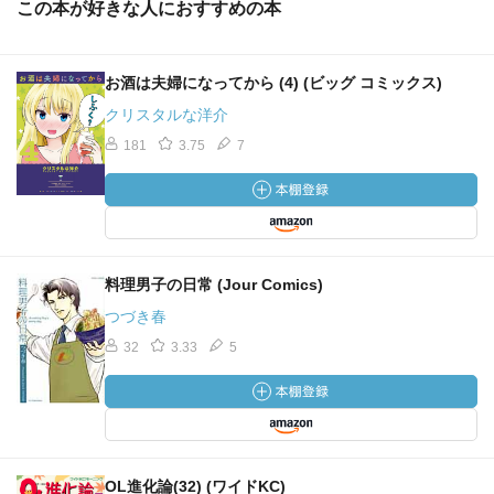
この本が好きな人におすすめの本
お酒は夫婦になってから (4) (ビッグ コミックス)
クリスタルな洋介
181
3.75
7
料理男子の日常 (Jour Comics)
つづき春
32
3.33
5
OL進化論(32) (ワイドKC)