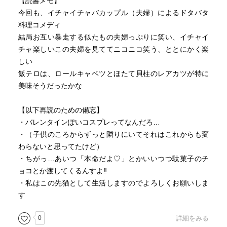
【読書メモ】
今回も、イチャイチャバカップル（夫婦）によるドタバタ
料理コメディ
結局お互い暴走する似たもの夫婦っぷりに笑い、イチャイ
チャ楽しいこの夫婦を見ててニコニコ笑う、ととにかく楽
しい
飯テロは、ロールキャベツとほたて貝柱のレアカツが特に
美味そうだったかな
【以下再読のための備忘】
・バレンタインぽいコスプレってなんだろ…
・（子供のころからずっと隣りにいてそれはこれからも変
わらないと思ってたけど）
・ちがっ…あいつ「本命だよ♡」とかいいつつ駄菓子のチ
ョコとか渡してくるんすよ‼️
・私はこの先猫として生活しますのでよろしくお願いしま
す
0
詳細をみる