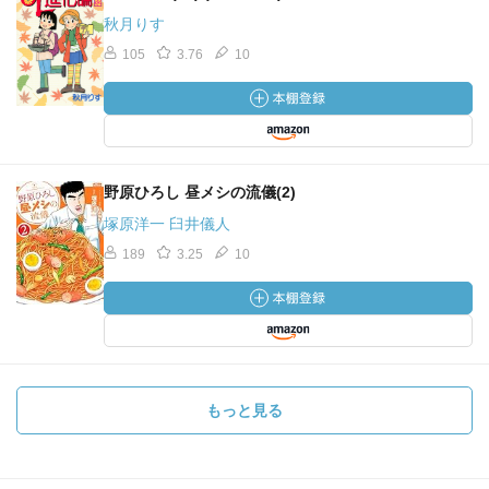
秋月りす
105
3.76
10
野原ひろし 昼メシの流儀(2)
塚原洋一 臼井儀人
189
3.25
10
もっと見る