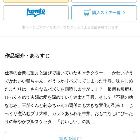
購入ストア一覧
本ページはアフィリエイトプログラムによる収益を得ています
作品紹介・あらすじ
仕事の合間に望月と遊びで描いていたキャラクター、「かわいそう
でかわいい猫ちゃん」がうっかりバズってしまった千尋。味をしめ
たふたりは、さらなるバズりを画策しますが…！？ 長所も短所も
ひっくるめて夫婦の愛を深めていく健太と千尋、そして「不動の幼
なじみ」三船くんと莉奈ちゃんの関係にも大きな変化が到来！ じ
っくり煮込むブリ大根、ガッツあふれる牛丼、おもてなしにぴった
りの華やかブルスケッタ…「おいしい」の笑...
続きを読む