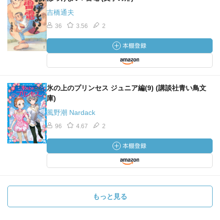
吉橋通夫
36
3.56
2
氷の上のプリンセス ジュニア編(9) (講談社青い鳥文
庫)
風野潮 Nardack
96
4.67
2
もっと見る