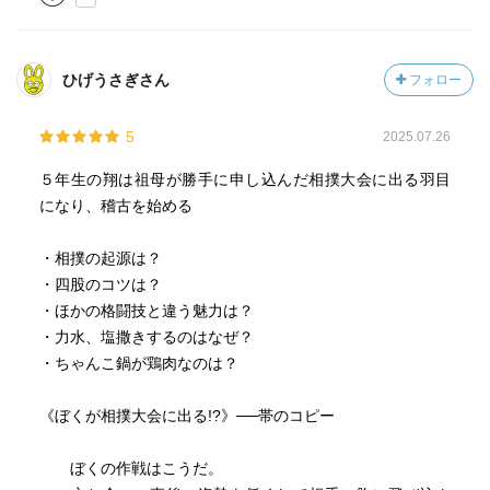
ひげうさぎさん
フォロー
5
2025.07.26
５年生の翔は祖母が勝手に申し込んだ相撲大会に出る羽目
になり、稽古を始める
・相撲の起源は？
・四股のコツは？
・ほかの格闘技と違う魅力は？
・力水、塩撒きするのはなぜ？
・ちゃんこ鍋が鶏肉なのは？
《ぼくが相撲大会に出る!?》──帯のコピー
ぼくの作戦はこうだ。