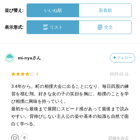
並び替え:
いいね順
新着順
表示形式:
リスト
全文
mi-nyaさん
フォロー
4
2025.01.11
3.4年から。町の相撲大会に出ることになり、毎日四股の練
習を積む翔。好きな女の子の笑顔を胸に、相撲のことを学
び相撲に興味を持っていく。
最初から最後まで展開にスピード感があって最後まで読み
やすい。背伸びしない主人公の姿や基本の知識も自然で面
白く学べる。
6
詳細をみる