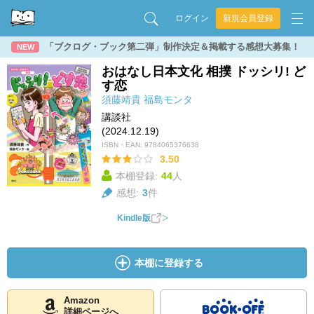
ログイン
新規会員登録
「ブクログ・ブック第二弾」制作決定＆掲載する感想大募集！
NEW
おはなし日本文化 相撲 ドッシリ! ど
す恋
須藤靖貴
福島モンタ
講談社
(2024.12.19)
ISBN・EAN:
9784065376638
3.50
本棚登録:
44
人
感想:
3
件
Kindle版
本棚に登録する
Amazon
詳細ページへ