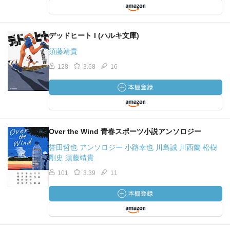
デッドヒート I (ハルキ文庫)
須藤靖貴
128
3.68
16
Over the Wind 青春スポーツ小説アンソロジー
誉田哲也 アンソロジー 小路幸也 川島誠 川西蘭 松樹
剛史 須藤靖貴
101
3.39
11