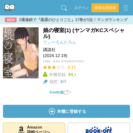
ログイン
新規会員登録
2週連続で『薬屋のひとりごと』17巻が1位！マンガランキング
NEW
娘の寝室(1) (ヤンマガKCスペシャ
ル)
てぃーろんたろん
講談社
(2024.12.19)
ISBN・EAN:
9784065379301
3.17
本棚登録:
54
人
感想:
3
件
Kindle版
本棚に登録する
Amazon
詳細ページへ