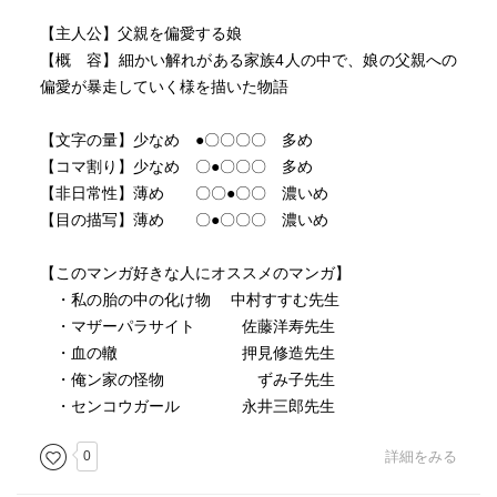
【主人公】父親を偏愛する娘
【概 容】細かい解れがある家族4人の中で、娘の父親への
偏愛が暴走していく様を描いた物語
【文字の量】少なめ ●〇〇〇〇 多め
【コマ割り】少なめ 〇●〇〇〇 多め
【非日常性】薄め 〇〇●〇〇 濃いめ
【目の描写】薄め 〇●〇〇〇 濃いめ
【このマンガ好きな人にオススメのマンガ】
・私の胎の中の化け物 中村すすむ先生
・マザーパラサイト 佐藤洋寿先生
・血の轍 押見修造先生
・俺ン家の怪物 ずみ子先生
・センコウガール 永井三郎先生
0
詳細をみる