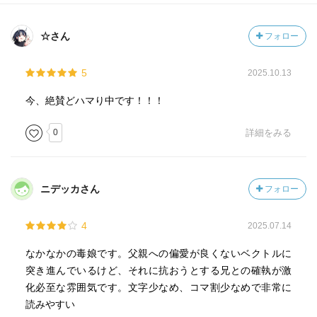
☆さん
フォロー
5
2025.10.13
今、絶賛どハマり中です！！！
0
詳細をみる
ニデッカさん
フォロー
4
2025.07.14
なかなかの毒娘です。父親への偏愛が良くないベクトルに
突き進んでいるけど、それに抗おうとする兄との確執が激
化必至な雰囲気です。文字少なめ、コマ割少なめで非常に
読みやすい