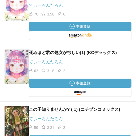
てぃーろんたろん
76
3.58
6
死ぬほど君の処女が欲しい(1) (KCデラックス)
てぃーろんたろん
63
3.18
2
この子知りませんか? ( 1) (ニチブンコミックス)
てぃーろんたろん
59
3.31
3