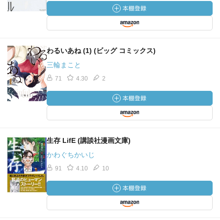
わるいあね (1) (ビッグ コミックス)
三輪まこと
71
4.30
2
生存 LifE (講談社漫画文庫)
かわぐちかいじ
91
4.10
10