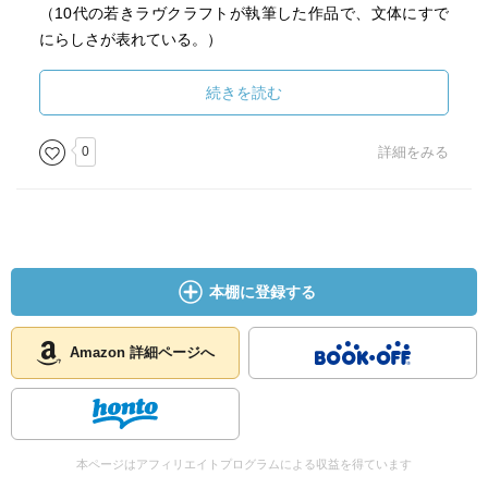
（10代の若きラヴクラフトが執筆した作品で、文体にすで
にらしさが表れている。）
『眠りの壁の彼方』
続きを読む
殺人を犯した男が精神病院に強制入院させられる。二重
人格を思わせる発作を起こす男にわたしは興味をひかれ、
0
詳細をみる
ある試みを実行すると――。
（恐らく、ラヴクラフトが初めて宇宙的恐怖をテーマにし
た作品。後に生まれる神話に連なる作品の「原型」と思わ
せる内容。）
本棚に登録する
『フアン・ロメロの変容』
私が働いていた鉱山で起きた大規模な陥没事故と、フア
ン・ロメロの変死事件。この二つを関連付けるかもしれな
Amazon 詳細ページへ
い、私が見た奇妙な夢の内容とは――。
（ポーやマッケンなど、ラヴクラフトが影響を受けた先人
の作風が漂う内容。）
本ページはアフィリエイトプログラムによる収益を得ています
『故アーサー・ジャーミンとその家系にまつわる事実』