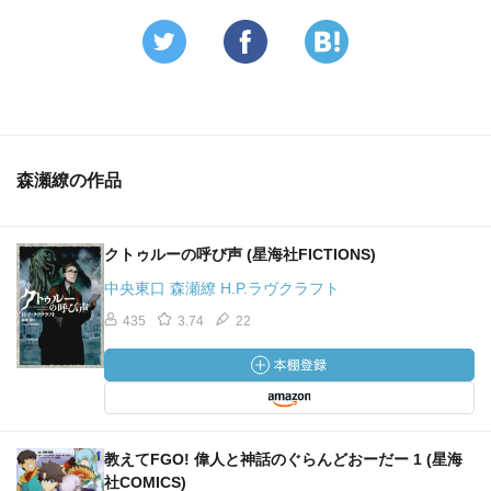
突如、焼身自殺を遂げた学者、アーサー・ジャーミン。
彼がそのような暴挙に走った原因とは――。
（遺伝をテーマにしたゴシックホラー。当時のラヴクラフ
トは本作のようなテーマを複数創作していて、これらは後
の『インスマス～』にも影響を与えていたかもしれな
い。）
森瀬繚の作品
『潜み棲む恐怖』
ニューヨークの田舎で残虐な大量殺人が起きる。探究心
クトゥルーの呼び声 (星海社FICTIONS)
からわたしは仲間とともに、元凶と噂される館に乗り込む
ことに――。
中央東口 森瀬繚 H.P.ラヴクラフト
（展開はホラーの王道で神話っぽさも感じられる。解説に
435
3.74
22
もある通り、実は何度か映像化されているのだが、設定は
大きく変えられているので、知らないとラヴクラフト原作
とは気づかないだろう。）
『前哨地』
教えてFGO! 偉人と神話のぐらんどおーだー 1 (星海
アフリカ東海岸にあるグレート・ジンバブエ遺跡を舞台
社COMICS)