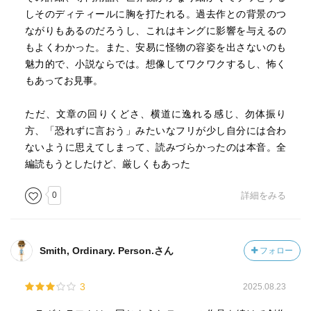
しそのディティールに胸を打たれる。過去作との背景のつ
ながりもあるのだろうし、これはキングに影響を与えるの
もよくわかった。また、安易に怪物の容姿を出さないのも
魅力的で、小説ならでは。想像してワクワクするし、怖く
もあってお見事。
ただ、文章の回りくどさ、横道に逸れる感じ、勿体振り
方、「恐れずに言おう」みたいなフリが少し自分には合わ
ないように思えてしまって、読みづらかったのは本音。全
編読もうとしたけど、厳しくもあった
0
詳細をみる
Smith, Ordinary. Person.さん
フォロー
3
2025.08.23