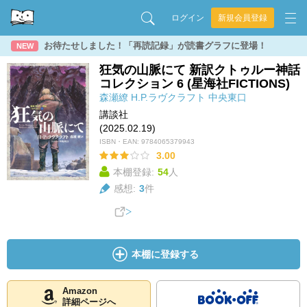
ログイン
新規会員登録
お待たせしました！「再読記録」が読書グラフに登場！
NEW
狂気の山脈にて 新訳クトゥルー神話
コレクション 6 (星海社FICTIONS)
森瀬繚
H.P.ラヴクラフト
中央東口
講談社
(2025.02.19)
ISBN・EAN:
9784065379943
3.00
本棚登録:
54
人
感想:
3
件
本棚に登録する
Amazon
詳細ページへ