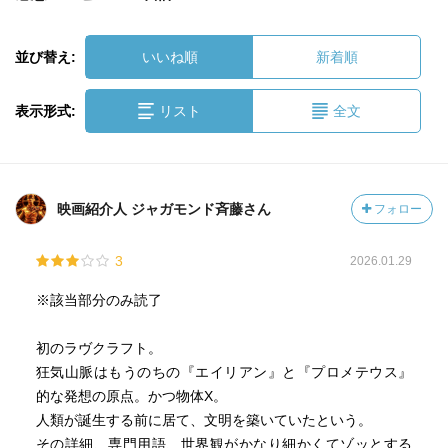
並び替え:
いいね順
新着順
表示形式:
リスト
全文
映画紹介人 ジャガモンド斉藤さん
フォロー
3
2026.01.29
※該当部分のみ読了
初のラヴクラフト。
狂気山脈はもうのちの『エイリアン』と『プロメテウス』
的な発想の原点。かつ物体X。
人類が誕生する前に居て、文明を築いていたという。
その詳細、専門用語、世界観がかなり細かくてゾッとする