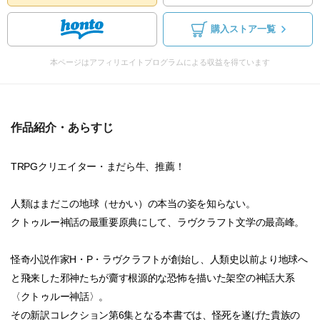
購入ストア一覧
本ページはアフィリエイトプログラムによる収益を得ています
作品紹介・あらすじ
TRPGクリエイター・まだら牛、推薦！
人類はまだこの地球（せかい）の本当の姿を知らない。
クトゥルー神話の最重要原典にして、ラヴクラフト文学の最高峰。
怪奇小説作家H・P・ラヴクラフトが創始し、人類史以前より地球へ
と飛来した邪神たちが齎す根源的な恐怖を描いた架空の神話大系
〈クトゥルー神話〉。
その新訳コレクション第6集となる本書では、怪死を遂げた貴族の