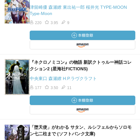
にした四行詩。本作の特徴的な文言の一部が後年、『翅の
津留崎優 森瀬繚 東出祐一郎 桜井光 TYPE-MOON
ある死』に再利用される。
Type-Moon
220
3.95
9
『狂気の山脈にて』
２回目の南極探検計画を中止させたいために、前責任者
が語った、南極探検での忌まわしい体験とは――。
（美しいグロテスクと言うのか、単純なホラーではない所
がこの物語の面白さ。ギレルモ・デル・トロ監督が映像化
を目指すのもわかる。旧支配者を、未来で冷凍睡眠から目
『ネクロノミコン』の物語 新訳クトゥルー神話コレ
覚めた我々に置き換えれば、その恐怖や悲哀に共感できる
クション2 (星海社FICTIONS)
だろうか。『アウトサイダー』もそうだが、知性ある怪物
中央東口 森瀬繚 H.P.ラヴクラフト
をただのモンスターとして描写しないのは、ラヴクラフト
177
3.50
11
が最期まで抱いていた「孤独」に由来するものだろう
か。）
『翅のある死』
南アフリカのホテルで変死体が発見される。遺された日
「堕天使」がわかる サタン、ルシフェルからソロモ
記に記されていた殺人計画と、その後に起きた悍ましい顛
ン七二柱まで (ソフトバンク文庫)
末とは――。