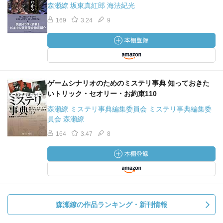
森瀬繚 坂東真紅郎 海法紀光
（ヒールドのための代作。完全犯罪の手段として用いられ
る生物をTRPGに導入なら、攻撃が当たると毎ターンごとに
169
3.24
9
CONを削られる毒持ちタイプか。）
『封函』
亡き友人から古代の遺物を譲り受けたウェッソン。欲望
の塊であるウェッソンは、遺言で禁じられている遺物の封
ゲームシナリオのためのミステリ事典 知っておきた
を解いたが、その中は空だった。直後、部屋の中に何者か
いトリック・セオリー・お約束110
の気配が――。
森瀬繚 ミステリ事典編集委員会 ミステリ事典編集委
（ラヴクラフト協力によるシーライト作。神話要素は薄い
員会 森瀬繚
が、冒頭に登場する『エルトダウン・シャーズ』は後に魔
164
3.47
8
導書の一つとしてクトゥルフ神話に取り込まれることにな
る。）
『イィスの夢』
HPLとCAS協力のもとでライメルによって書かれたソネ
ット。「イィス」という単語を気に入ったHPLは後に、
森瀬繚の作品ランキング・新刊情報
『時間を超えてきた影』でその単語を使用することにす
る。