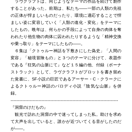
ラヴクラフトは、同じようなテーマの作品を続けて創作
することがあった。前期は、私たち――一部の人類の先祖
の正体が悍ましいものだったり、環境に適応することで悍
ましい姿に変容していく「人類の進化・変化」をテーマに
したもの。晩年は、何らかの手段によって自身の肉体を奪
われたり他生物の肉体に囚われたりするような「精神交換
や乗っ取り」をテーマにしたもの――。
６集は「クトゥルー神話を下敷きにした偽史」「人間の
変容」「秘境冒険もの」と３つのテーマに分けて、表題作
である『狂気の山脈にて』など１５編の他、付録（ボーナ
ストラック）として、ラヴクラフトがプロットを書き留め
た覚書に、SF小説の巨匠であるアーサー・C・クラークに
よるクトゥルー神話のパロディ小説『陰気な山脈』を併
録。
-------------------------------------------------------------------------
『洞窟のけだもの』
観光で訪れた洞窟の中で迷ってしまった私。助けを求め
て大声を出していると、誰かが近づいてくる音がしたのだ
が――。