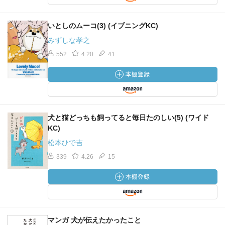
いとしのムーコ(3) (イブニングKC)
みずしな孝之
552
4.20
41
犬と猫どっちも飼ってると毎日たのしい(5) (ワイド
KC)
松本ひで吉
339
4.26
15
マンガ 犬が伝えたかったこと