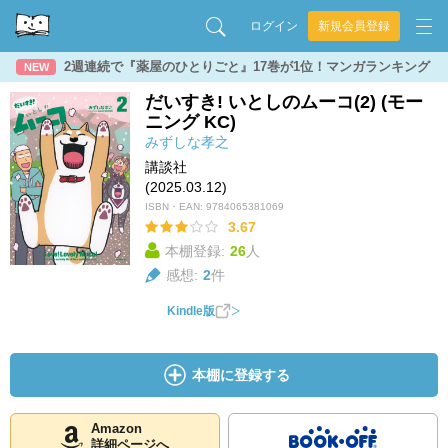
ログイン
新規会員登録
2週連続で『薬屋のひとりごと』17巻が1位！マンガランキング
NEW
だいすき! いとしのムーコ(2) (モー
ニング KC)
みずしな孝之
講談社
(2025.03.12)
ISBN・EAN:
9784065381069
3.67
本棚登録:
26
人
感想:
2
件
Kindle版
本棚に登録する
Amazon
詳細ページへ