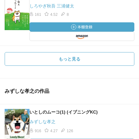
しろやぎ秋吾 三浦健太
161
4.52
8
もっと見る
みずしな孝之の作品
いとしのムーコ(1) (イブニングKC)
みずしな孝之
916
4.27
126