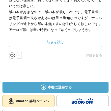
並ばない理由が、買ってないからでなく買えないから、と
いうのは寂しい。
紙の本が好きなので、紙の本が欲しいのです。電子書籍に
は電子書籍の良さがあるのは重々承知なのですが、ナンバ
リングの途中から紙の本無くすのは勘弁して欲しいです。
アナログ派には辛い時代になってゆくのでしょうか。
紙の本はいいぞ。
続きを読む
置き場所に困るというのは確かにあるけど、それぐらいだ
し個人的には。
0
詳細をみる
置き場所なんて、買ってから考えればいいんですし。
大人の事情があってのことだとは思うのですが、紙で欲し
かったよ。
本棚に登録する
Amazon 詳細ページへ