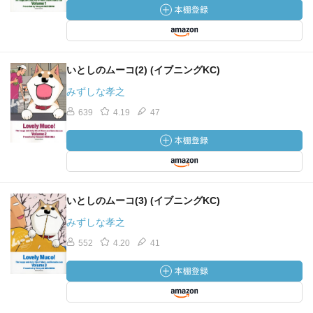
いとしのムーコ(2) (イブニングKC)
みずしな孝之
639
4.19
47
いとしのムーコ(3) (イブニングKC)
みずしな孝之
552
4.20
41