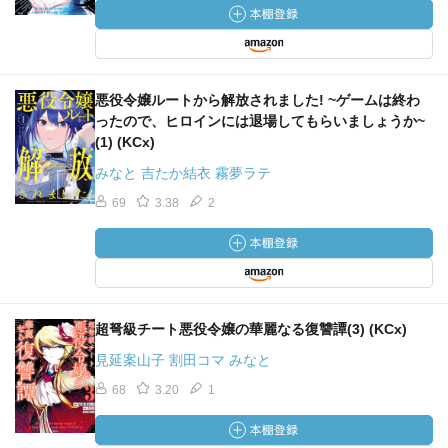
悪役令嬢ルートから解放されました! ~ゲームは終わ
ったので、ヒロインには退場してもらいましょうか~
(1) (KCx)
みなと 吉たか結衣 霧夢ラテ
69
3.38
2
超弩級チート悪役令嬢の華麗なる復讐譚(3) (KCx)
見延案山子 割田コマ みなと
68
3.20
1