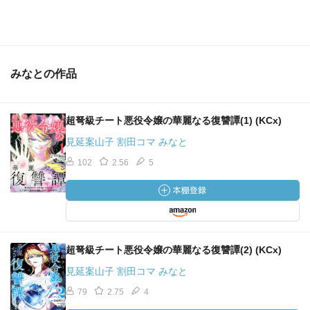
みなとの作品
超弩級チート悪役令嬢の華麗なる復讐譚(1) (KCx)
見延案山子 割田コマ みなと
102
2.56
5
超弩級チート悪役令嬢の華麗なる復讐譚(2) (KCx)
見延案山子 割田コマ みなと
79
2.75
4