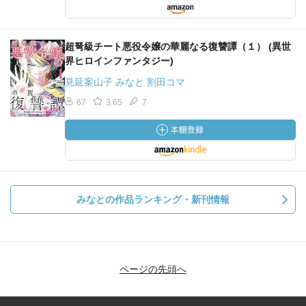
超弩級チート悪役令嬢の華麗なる復讐譚（１） (異世
界ヒロインファンタジー)
見延案山子 みなと 割田コマ
67
3.65
7
みなとの作品ランキング・新刊情報
ページの先頭へ