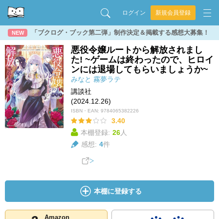
ログイン
新規会員登録
「ブクログ・ブック第二弾」制作決定＆掲載する感想大募集！
NEW
悪役令嬢ルートから解放されまし
た! ~ゲームは終わったので、ヒロイ
ンには退場してもらいましょうか~
みなと
霧夢ラテ
講談社
(2024.12.26)
ISBN・EAN:
9784065382226
3.40
本棚登録:
26
人
感想:
4
件
本棚に登録する
Amazon