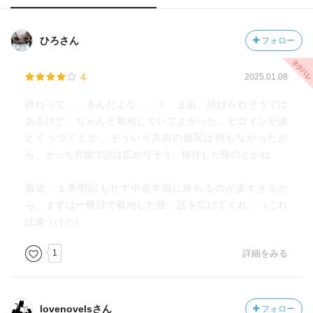
ひろさん
フォロー
4
2025.01.08
終わって……るんだよな……？ まあ、続けられそうでは
あるけど、ちゃんと着地していてよかった。ヒロインが誰
とくっつくとか、そういう方向の描写は何もなかったか
ら、そっち方面で話は広がりそう。移住した後のとかね。
最近、１巻明記もせず中途半端に終わるのが多すぎるか
ら。まずは一冊目で着地した後、話を広げてくれ。（これ
は違うけど）
1
詳細をみる
lovenovelsさん
フォロー