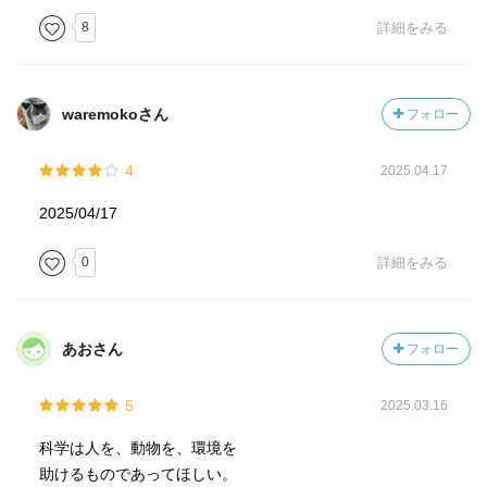
500gあれば全人類駆逐できるという危険物。症状は下痢、
8
詳細をみる
嘔吐から始まり、麻痺が顔面から広がっていき、呼吸筋が
麻痺すると死亡する。死の寸前まで意識があるというのが
怖すぎる。
waremokoさん
フォロー
また、遺伝子ドライブもキーワードになってくる。被害
4
2025.04.17
者・オニャンゴ教授が研究していた技術。メンデルの遺伝
では50%の確率で遺伝するのに対し、それよりも高い確率
2025/04/17
で人為的に遺伝を発生させる。例えば、遺伝子ドライブ組
換え蚊を使えば、マラリア耐性を持つ蚊を放つことでマラ
0
詳細をみる
リア媒介を防ぐことも理論上はできる。パナマ運河で放射
線を当てて不妊化したラセンウジバエを養殖して放ってい
る話を思い出した。これは成功しているとのこと。マラリ
あおさん
フォロー
ア撲滅は現代では叶っておらず、課題になり続けている。
5
2025.03.16
逃亡しながら紐倉は事件の真相へと迫っていく。各国でボ
ツリヌス毒素を使って殺された類似事件。その被害者の見
科学は人を、動物を、環境を
えざる共通点とは何か。その最奥へたどり着いた時、科学
助けるものであってほしい。