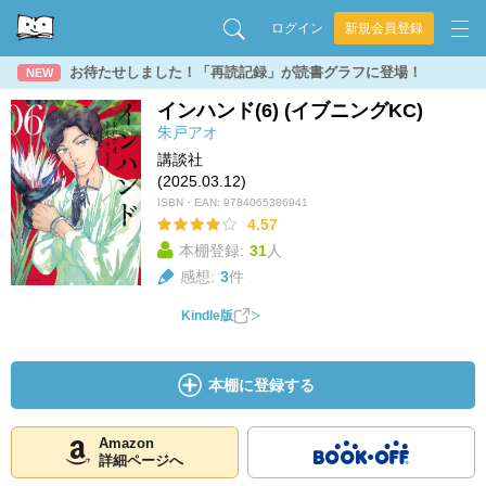
ログイン
新規会員登録
お待たせしました！「再読記録」が読書グラフに登場！
NEW
インハンド(6) (イブニングKC)
朱戸アオ
講談社
(2025.03.12)
ISBN・EAN:
9784065386941
4.57
本棚登録:
31
人
感想:
3
件
Kindle版
本棚に登録する
Amazon
詳細ページへ