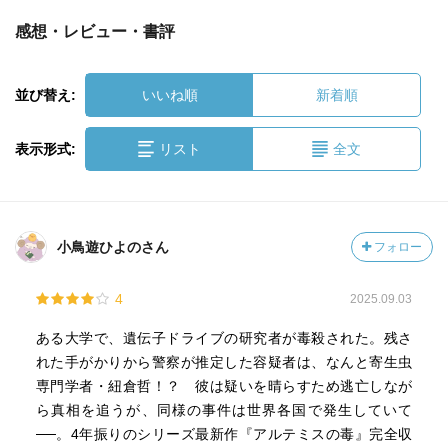
感想・レビュー・書評
並び替え:
いいね順
新着順
表示形式:
リスト
全文
小鳥遊ひよのさん
フォロー
4
2025.09.03
ある大学で、遺伝子ドライブの研究者が毒殺された。残さ
れた手がかりから警察が推定した容疑者は、なんと寄生虫
専門学者・紐倉哲！？ 彼は疑いを晴らすため逃亡しなが
ら真相を追うが、同様の事件は世界各国で発生していて
──。4年振りのシリーズ最新作『アルテミスの毒』完全収