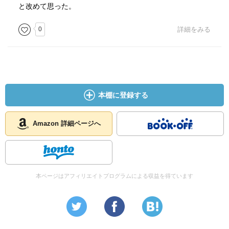
の可能性に善悪はないと思い知る。それを人間がどう扱う
と改めて思った。
か。それで表裏はいつでも入れ替わる。
「一人一人はいい人たちなんだ…とてもとても…でも緊張
0
詳細をみる
状態の中で人が集まると…危険だ」
「人種という概念の多くは社会的 恣意的につくられたもの
で ゲノム解析から得られる生物学的見地から見て意味の
ある分類じゃない」
この二つの言葉が印象深い。読み終わった後にこそ、現実
本棚に登録する
の問題が重くのしかかる。
Amazon 詳細ページへ
本ページはアフィリエイトプログラムによる収益を得ています