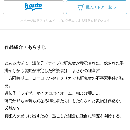
購入ストア一覧
本ページはアフィリエイトプログラムによる収益を得ています
作品紹介・あらすじ
とある大学で、遺伝子ドライブの研究者が毒殺された。残された手
掛かりから警察が推定した容疑者は…まさかの紐倉哲！
一方同時期に、ヨーロッパやアメリカでも研究者の不審死事件が続
発。
遺伝子ドライブ、マイクロバイオーム、虫よけ薬……
研究分野も国籍も異なる犠牲者たちにもたらされた災禍は偶然か、
必然か？
真犯人を見つけ出すため、逃亡した紐倉は独自に調査を開始する。