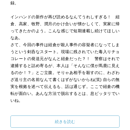
録。
インハンドの新作が再び読めるなんてうれしすぎる！ 紐
倉、高家、牧野、潤月のかけ合いが懐かしくて、実家に帰
ってきたかのよう。こんな感じで短期連載し続けてほしい
なあ。
さて、今回の事件は紐倉が殺人事件の容疑者になってしま
うという剣呑なスタート。現場に残されていた毒入りチョ
コレートの発送元がなんと紐倉だった？！ 警察はそれで
逮捕すると詰め寄るが、本人は「そんなに僕が馬鹿に見え
るのか！？」とご立腹。そりゃあ相手を殺すのに、わざわ
ざ送り主の名前なんて書くはずがないからね(笑) 自らの無
実を根拠を述べて伝えるも、話は通じず。ここで紐倉の機
転が面白い。あんな方法で脱出するとは、息ピッタリでい
いね。
毒殺に使われたのはボツリヌス毒素だった。世界最強の
毒。熱に弱いが、少しでも残っていれば効果はある。ヒト
続きを読む
における半数致死量は経口で0.006μg/kg。つまり、たった