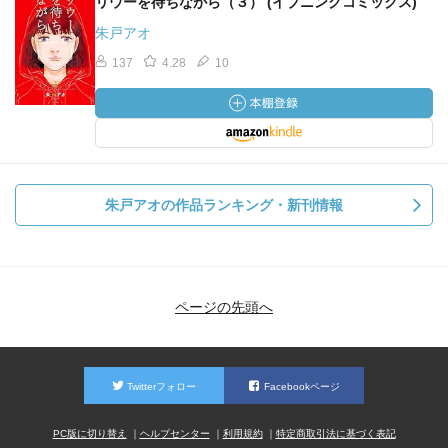
リウーを待ちながら（３） (イブニングコミックス)
朱戸アオ
137
4.28
10
朱戸アオの作品ランキング・新刊情報
ページの先頭へ
Twitterフォロー
Facebookページ
PC版に切り替え
ヘルプセンター
利用規約
特定商取引法に基づく表記