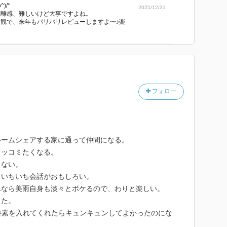
)/*
でみますね。
2025/12/31
距離感、難しいけど大事ですよね。
。
観で、来年もバリバリレビューしますよ〜♪楽
くださいね)
さいでしょ笑
フォロー
さり、本当にありがとうございました(*ᴗ͈ˬᴗ͈)ꕤ*.ﾟ
ルームシェアする家に通って仲間になる。
ツッコミたくなる。
らない。
、いちいち会話がおもしろい。
んなら美雨自身も淡々とボケるので、わりと楽しい。
えた。
要素を入れてくれたらキュンキュンしてよかったのにな