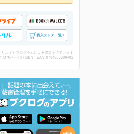
購入ストア一覧
ィリエイトプログラムによる収益を得ています
・本 (376ページ) / ISBN・EAN: 9784065389492