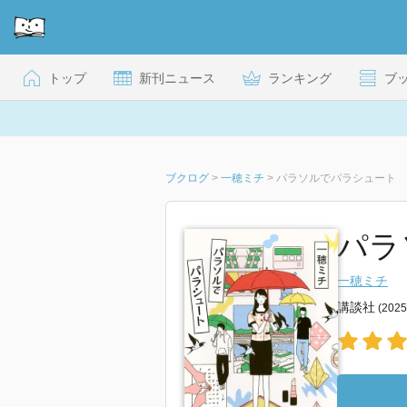
トップ
新刊ニュース
ランキング
ブ
ブクログ
>
一穂ミチ
>
パラソルでパラシュート
パラ
一穂ミチ
講談社
(202