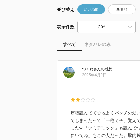
並び替え
いいね順
新着順
表示件数
すべて
ネタバレのみ
つくね
さん
の感想
2025年4月9日
序盤読んでて心地よくパンチの効
てしまったって「一穂ミチ」覚え
ったw 「ツミデミック」も読んで
にいてね」もこの人だった。脳内