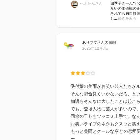
へぶたんさん
四季子さーん*\(^o^
他の一穂さんの本も是非是非読ん
互いの価値観の
それでは。今年ももうあと数時間
それでも独自価値
し...
続きをみる
よいお年をお迎えくださいね。
(注:一穂さんへのお手紙風に読んで
ありママ
さん
の感想
2025年12月7日
............って( ºДº)/ｵｲ！面倒く
こんな拙い感想に今年もお付き合いくだ
受付嬢の美雨がお笑い芸人たちが
そんな都合良くいかないだろ、と
物語もそんなに大したことは起こ
でも、登場人物に芸人が多いので
同僚の千冬もツッコミ上手で、な
お笑いライブのネタもクスッと笑
もっと美雨とクールな亨との恋愛
ー。