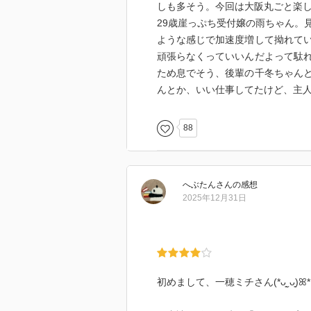
しも多そう。今回は大阪丸ごと楽
29歳崖っぷち受付嬢の雨ちゃん。
ような感じで加速度増して拗れて
頑張らなくっていいんだよって駄
ため息でそう、後輩の千冬ちゃん
んとか、いい仕事してたけど、主
88
へぶたん
さん
の感想
2025年12月31日
初めまして、一穂ミチさん(*ᴗ͈ˬᴗ͈)ꕤ*