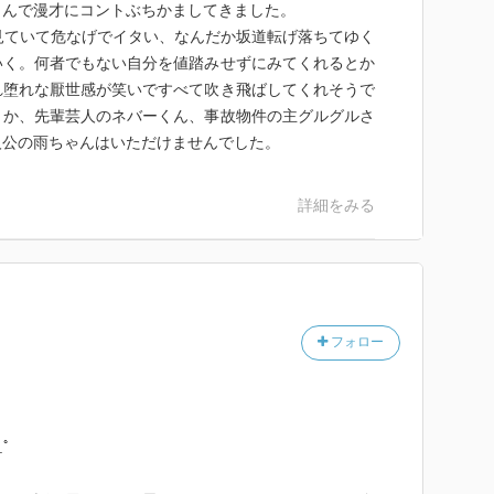
しんで漫才にコントぶちかましてきました。
見ていて危なげでイタい、なんだか坂道転げ落ちてゆく
いく。何者でもない自分を値踏みせずにみてくれるとか
れ堕れな厭世感が笑いですべて吹き飛ばしてくれそうで
とか、先輩芸人のネバーくん、事故物件の主グルグルさ
人公の雨ちゃんはいただけませんでした。
詳細をみる
フォロー
.ﾟ