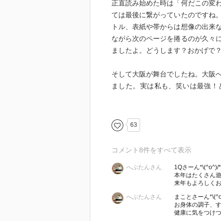
正直読み始めた時は「何だこの変
ては最後に繋がっていたのですね
トル、表紙や帯からは想像の出来
ながら次のページを捲るのが久々
ましたよ。どうします？おかげで
そして大阪が舞台でしたね。大阪
ました。実は私も、笑いは最強！
「ここで話しているのかな？」と
そして読み終わって数時間経った
63
生きていく上で大事なことは、周
コメント
8
件をすべて表示
歪であろうと、自分が幸せでいれ
へぶたんさん
1Qさーん*\(^o^)/*
うこと。
本年はたくさん
そして人によって大切なものは人
来年もよろしくお
込んではいけないということ。
へぶたんさん
まことさーん*\(^o^
お身体の調子、
健康に気をつけつ
気忙しい年末に、素敵な気づきを