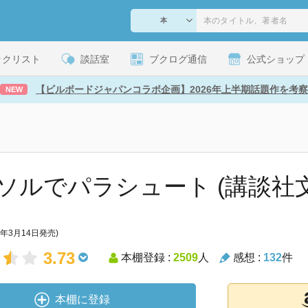
ックリスト
談話室
ブクログ通信
公式ショップ
【ビルボードジャパンコラボ企画】2026年上半期話題作を考察
NEW
ソルでパラシュート (講談社文
5年3月14日発売)
3.73
本棚登録 :
2509
人
感想 :
132
件
本棚に登録