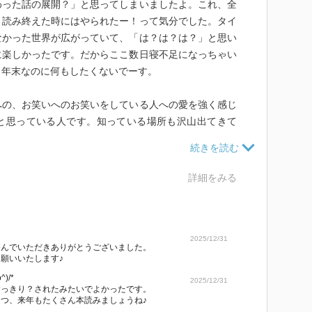
わった話の展開？」と思ってしまいましたよ。これ、全
。読み終えた時にはやられたー！って気分でした。タイ
なかった世界が広がっていて、「は？は？は？」と思い
に楽しかったです。だからここ数日寝不足になっちゃい
？年末なのに何もしたくないでーす。
への、お笑いへのお笑いをしている人への愛を強く感じ
と思っている人です。知っている場所も沢山出てきて
か想像しながら読むのも楽しかったです。
時、ふと気づいたことがあったのです。
詳細をみる
りの人の価値観じゃなく、周りからみてそれがどんなに
る価値観を持って生きていくことが一番大事なんだとい
2025/12/31
遊んでいただきありがとうございました。
それぞれなのだから、自分の価値観でそこに土足で踏み
願いいたします♪
)/*
2025/12/31
すっきり？されたみたいでよかったです。
つ、来年もたくさん本読みましょうね♪
与えてくれたこの本を読めて、とても嬉しく思います。