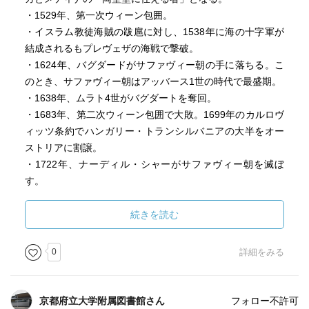
・1529年、第一次ウィーン包囲。
・イスラム教徒海賊の跋扈に対し、1538年に海の十字軍が
結成されるもプレヴェザの海戦で撃破。
・1624年、バグダードがサファヴィー朝の手に落ちる。こ
のとき、サファヴィー朝はアッバース1世の時代で最盛期。
・1638年、ムラト4世がバグダートを奪回。
・1683年、第二次ウィーン包囲で大敗。1699年のカルロヴ
ィッツ条約でハンガリー・トランシルバニアの大半をオー
ストリアに割譲。
・1722年、ナーディル・シャーがサファヴィー朝を滅ぼ
す。
・1768年の第一次露土戦争でオスマン軍の衰勢が露呈。
・1798年、イギリスとインドの連絡を絶つ目的でナポレオ
続きを読む
ンがエジプトに上陸。
・1805年、エジプト総督ムハンマド・アリーのもとで実質
0
詳細をみる
的にエジプトが独立。ムハンマド・アリー朝エジプト。
・1821年～ギリシア独立戦争。1830年のロンドン条約でギ
リシアの独立を認める。
京都府立大学附属図書館さん
フォロー不許可