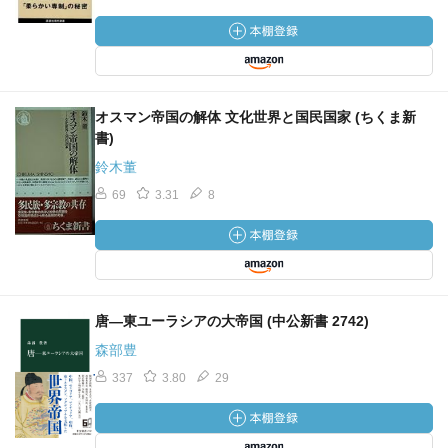
オスマン帝国の解体 文化世界と国民国家 (ちくま新
書)
鈴木董
69
3.31
8
唐―東ユーラシアの大帝国 (中公新書 2742)
森部豊
337
3.80
29