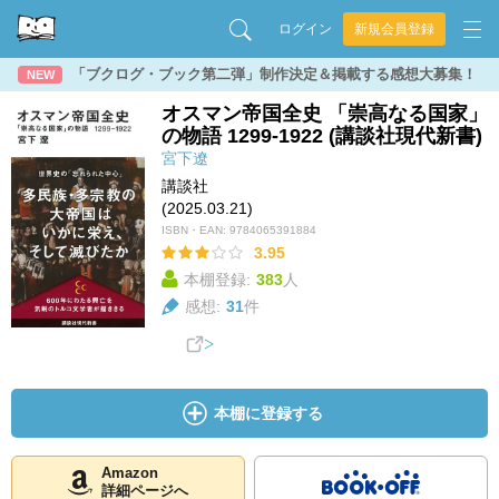
ログイン
新規会員登録
「ブクログ・ブック第二弾」制作決定＆掲載する感想大募集！
NEW
オスマン帝国全史 「崇高なる国家」
の物語 1299-1922 (講談社現代新書)
宮下遼
講談社
(2025.03.21)
ISBN・EAN:
9784065391884
3.95
本棚登録:
383
人
感想:
31
件
本棚に登録する
Amazon
詳細ページへ