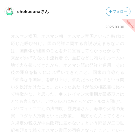
に駆られながらも自我を模索した人々の姿を書いたアルバ
chokusunaさん
フォロー
ニア人のイスマイル・カダレがいるように。
2025.03.30
そう考えていたら、特に、非イスラム教国でありながら、
オスマン帝国の支配下に長くあったバルカンに位置する国
オスマン候国、オスマン朝、オスマン帝国といった時代に
の作家の作品を広く読んでみたくなった。
応じた呼び分け。国の発祥に関する言説が定まらないの
は、国自体が建国のことを外に宣言してなかったからで、
ネットで調べてみると、旧ユーゴスラビア構成国や、オス
来歴がおぼろなのも流れ者で、血筋などに頼らずルームの
マン帝国の支配を抜けた先にソビエト連邦の支配下にあっ
地で力を養ってきたから。オスマン語の発祥と運用、その
た国の作家とその日本語訳小説はいくつか見つかった。
後の運命を折りにふれ描いてきたこと。国家の自称たる
「崇高なる国家」を取り上げ、崇高だったのか？という問
それなのに、トルコからほど近いギリシャの近代作家の日
いを投げかけたこと。といったあたりが他の概説書に比べ
本語訳は見つからない。
て特徴かな、と思った。◆スレイマン大帝期が最盛期とは
だれか、ご存知の方、ご教示ください。
とても言えない。デヴシルメにあたっての"トルコ人預け"。
お願いします。
バヤズィト二世期の法制度、歴史編さん、海軍や火器の充
実、ユダヤ人招聘といった政策。「地方から入ってくるべ
き規定の税収が中央政府に届かない」という問題が二〇世
紀初頭まで続くオスマン帝国の宿痾となったこと。といっ