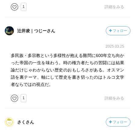
1
詳細をみる
辻井凌｜つじーさん
フォロー
2025.03.25
多民族・多宗教という多様性が抱える難問に600年立ち向か
った帝国の一生を味わう。時の権力者たちの苦闘には結果
論だけじゃわからない歴史のおもしろさがある。オスマン
語を裏テーマ、軸にして歴史を書き切ったのはトルコ文学
者ならではの視点だ。
1
詳細をみる
さくさん
フォロー