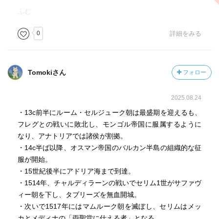
ふむ
0
詳細をみる
Tomokiさん
フォロー
2025.08.24
・13c前半にルーム・セルジューク朝は最盛期を迎えるも、
フレグとの戦いに敗北し、モンゴル帝国に服属するように
なり、アナトリアでは諸侯が割拠。
・14c半ば以降、オスマン帝国のバルカン半島の組織的な征
服が開始。
・15世紀後半にアドリア海まで到達。
・1514年、チャルディラーンの戦いでセリム1世がサファヴ
ィー朝を下し、タブリーズを無血開城。
・次いで1517年にはマムルーク朝を滅ぼし、セリムはメッ
カとメディナの「両聖堂に仕える者」となる。