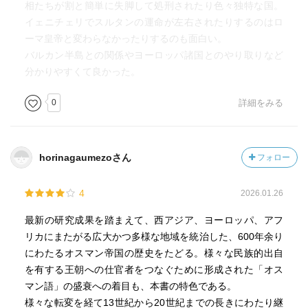
相たちが割と簡単に失脚して処刑されたり色々独特な国。
イェニチェリでスルタンの運命が左右されたりするのはロ
ーマ皇帝と変わらなかったりするのも面白い。
バルカン半島との関係やヨーロッパ諸国とのやり取りなど
分かりやすくて良かった。
0
詳細をみる
horinagaumezoさん
フォロー
4
2026.01.26
最新の研究成果を踏まえて、西アジア、ヨーロッパ、アフ
リカにまたがる広大かつ多様な地域を統治した、600年余り
にわたるオスマン帝国の歴史をたどる。様々な民族的出自
を有する王朝への仕官者をつなぐために形成された「オス
マン語」の盛衰への着目も、本書の特色である。
様々な転変を経て13世紀から20世紀までの長きにわたり継