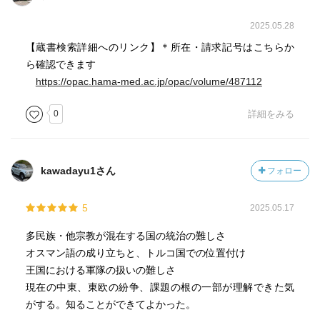
2025.05.28
【蔵書検索詳細へのリンク】＊所在・請求記号はこちらか
ら確認できます
https://opac.hama-med.ac.jp/opac/volume/487112
0
詳細をみる
kawadayu1さん
フォロー
5
2025.05.17
多民族・他宗教が混在する国の統治の難しさ
オスマン語の成り立ちと、トルコ国での位置付け
王国における軍隊の扱いの難しさ
現在の中東、東欧の紛争、課題の根の一部が理解できた気
がする。知ることができてよかった。