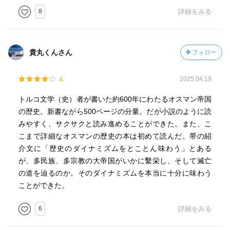
をトルコ語の一種とみなすが否かは視点をどこに置くかに
8
詳細をみる
よって全く意見が食い違うために激しい論争があり、永久
的に答えの出ない交わらない問題となっているそうだけ
ど。
貴丸くんさん
フォロー
あちこちで大規模な戦争と征服を繰り返し、紆余曲折あり
4
2025.04.19
ながらも多民族を取り込みまとめ上げるために変化し続け
た「緩やかな統治制度」と「(立身出世のためには習得が欠
トルコ文学（史）者が書いた約600年にわたるオスマン帝国
かせなかった)優位のオスマン語」を両輪としながらも、西
の歴史。新書ながら500ページの分量。だが小説のように読
欧的な近代化の波に乗り切れず、そして、民族意識と運動
みやすく、サクサクと読み進めることができた。また、こ
の高まりの中で崩壊したオスマン帝国。
こまで詳細なオスマンの歴史の本は初めて読んだ。帯の紹
介文に「歴史のダイナミズムをとことん味わう」とある
本書を読み進める中で、このオスマン帝国の歴史の先に、
が、多民族、多宗教の大帝国がいかに繫栄し、そして滅亡
旧帝国構成地出身の近代作家による、民族特有の意識の流
の道を辿るのか。そのダイナミズムを本当に十分に味わう
れがあることを考えるようになった。
ことができた。
西欧文化の受容と消えない対抗意識の相剋というトルコ人
6
詳細をみる
の自意識を繰り返し書いたパムクや、自分の力では変えら
れない支配的な組織や風習に押しつぶされそうになり不安