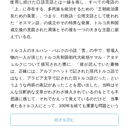
使用し続けた口語言語とは一線を画し、すべての母語の
「上」に存在する、多民族を統治するための「王朝統治選
良ための装置」、つまり、行政語・公用文語として使われ
た「オスマン語」の成立やその特異な発展、トルコ共和国
成立後の意図された凋落とその後を一つの大きな主題に据
えている点。
トルコ人のオルハン・パムクの小説「雪」の中で、登場人
物の一人が演じたトルコ共和国初代大統領ケマル・アタテ
ュルクについて描写された際に、「彼が読んでいた書物
は、正確には、アルファベットで記された現代トルコ語で
はなく、アラビア文字で記された旧トルコ語だった」とい
うような内容の表記があったことを思い出した。当時はそ
んな注釈的な文章がわざわざ挿入されているのをとても不
思議に感じて、それでかえって覚えているのだけど、当事
者たるトルコ人にとって、100年を経ても重要な問題という
ことなのだろう。
続きを読む
著者の宮下さんによると、現代において、「オスマン語」