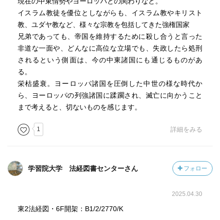
現在の中東情勢やヨーロッパとの関わりなど。
イスラム教徒を優位としながらも、イスラム教やキリスト
教、ユダヤ教など、様々な宗教を包括してきた強権国家
兄弟であっても、帝国を維持するために殺し合うと言った
非道な一面や、どんなに高位な立場でも、失政したら処刑
されるという側面は、今の中東諸国にも通じるものがあ
る。
栄枯盛衰。ヨーロッパ諸国を圧倒した中世の様な時代か
ら、ヨーロッパの列強諸国に蹂躙され、滅亡に向かうこと
まで考えると、切ないものを感じます。
1
詳細をみる
学習院大学 法経図書センターさん
フォロー
2025.04.30
東2法経図・6F開架：B1/2/2770/K