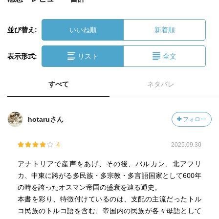
並び替え:
いいね順
新着順
表示形式:
リスト
全文
すべて
ネタバレ
hotaruさん
フォロー
4
2025.09.30
アナトリアで産声をあげ、その後、バルカン、北アフリ
カ、中東に跨がる多民族・多宗教・多言語国家として600年
の時を誇ったオスマン帝国の盛衰を辿る通史。
本書を彩り、特徴付けているのは、支配の主流だったトル
コ民族のトルコ語を含む、帝国内の民族が各々母語として