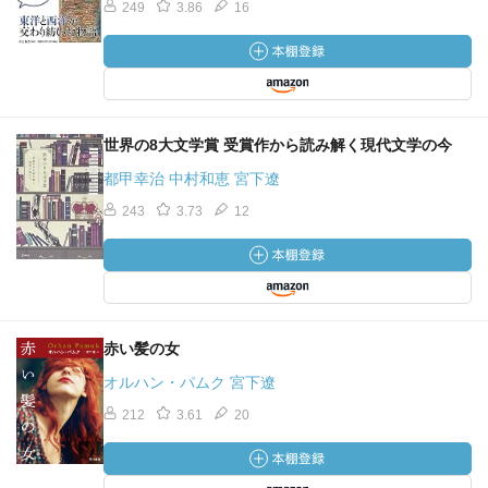
249
3.86
16
世界の8大文学賞 受賞作から読み解く現代文学の今
都甲幸治 中村和恵 宮下遼
243
3.73
12
赤い髪の女
オルハン・パムク 宮下遼
212
3.61
20