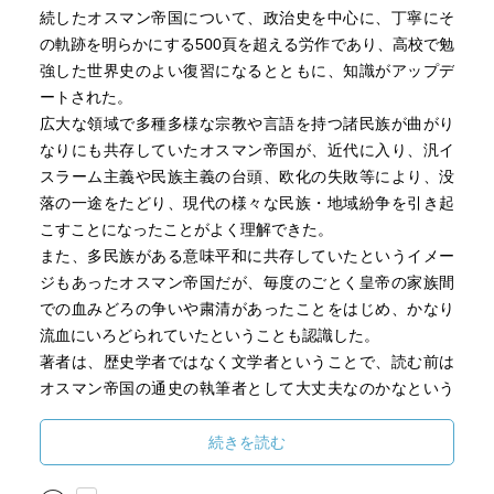
続したオスマン帝国について、政治史を中心に、丁寧にそ
の軌跡を明らかにする500頁を超える労作であり、高校で勉
強した世界史のよい復習になるとともに、知識がアップデ
ートされた。
広大な領域で多種多様な宗教や言語を持つ諸民族が曲がり
なりにも共存していたオスマン帝国が、近代に入り、汎イ
スラーム主義や民族主義の台頭、欧化の失敗等により、没
落の一途をたどり、現代の様々な民族・地域紛争を引き起
こすことになったことがよく理解できた。
また、多民族がある意味平和に共存していたというイメー
ジもあったオスマン帝国だが、毎度のごとく皇帝の家族間
での血みどろの争いや粛清があったことをはじめ、かなり
流血にいろどられていたということも認識した。
著者は、歴史学者ではなく文学者ということで、読む前は
オスマン帝国の通史の執筆者として大丈夫なのかなという
気も若干していたのだが、文体は文学者らしく格調高いも
のであるものの、脚色等は感じられず、内容は歴史学的研
続きを読む
究成果も十分に反映された信頼に足るものだと感じた。