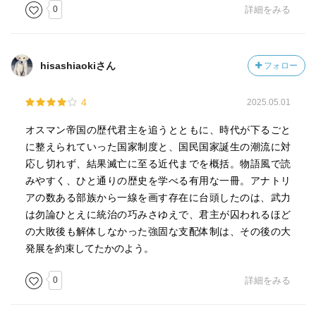
0
詳細をみる
hisashiaokiさん
フォロー
4
2025.05.01
オスマン帝国の歴代君主を追うとともに、時代が下るごと
に整えられていった国家制度と、国民国家誕生の潮流に対
応し切れず、結果滅亡に至る近代までを概括。物語風で読
みやすく、ひと通りの歴史を学べる有用な一冊。アナトリ
アの数ある部族から一線を画す存在に台頭したのは、武力
は勿論ひとえに統治の巧みさゆえで、君主が囚われるほど
の大敗後も解体しなかった強固な支配体制は、その後の大
発展を約束してたかのよう。
0
詳細をみる