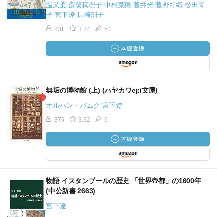
温又柔 斎藤真理子 中村菜穂 藤井光 藤野可織 松田青
子 宮下遼 長崎訓子
831
3.24
50
無垢の博物館 (上) (ハヤカワepi文庫)
オルハン・パムク 宮下遼
375
3.92
6
物語 イスタンブールの歴史 「世界帝都」の1600年
(中公新書 2663)
宮下遼