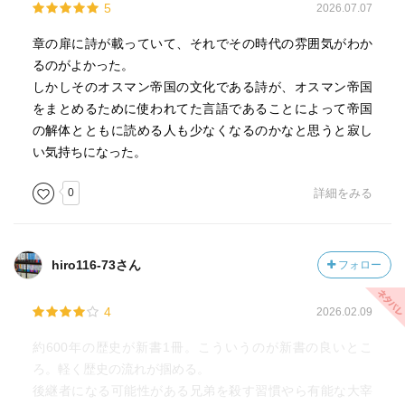
5
2026.07.07
章の扉に詩が載っていて、それでその時代の雰囲気がわか
るのがよかった。
しかしそのオスマン帝国の文化である詩が、オスマン帝国
をまとめるために使われてた言語であることによって帝国
の解体とともに読める人も少なくなるのかなと思うと寂し
い気持ちになった。
0
詳細をみる
hiro116-73さん
フォロー
4
2026.02.09
約600年の歴史が新書1冊。こういうのが新書の良いとこ
ろ。軽く歴史の流れが掴める。
後継者になる可能性がある兄弟を殺す習慣やら有能な大宰