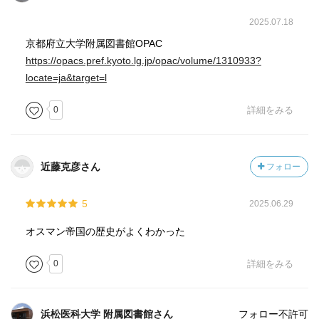
・1839年～アブデュルメジト１世のもとでギュルハネ勅令
が発布され、タンジマートが始まる。多様な臣民・地域に
2025.07.18
対する柔軟な制度運用から、均質性・平等性の担保された
京都府立大学附属図書館OPAC
制度運用へ。
https://opacs.pref.kyoto.lg.jp/opac/volume/1310933?
・1853年のクリミア戦争ではイギリス・フランスがロシア
locate=ja&target=l
を破るも、改革勅令で帝国内のイスラーム教徒と非イスラ
ーム教徒の完全な平等が課される。
0
詳細をみる
近藤克彦さん
フォロー
5
2025.06.29
オスマン帝国の歴史がよくわかった
0
詳細をみる
浜松医科大学 附属図書館さん
フォロー不許可