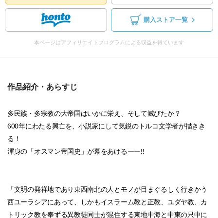
購入ストア一覧
本ページはアフィリエイトプログラムによる収益を得ています
作品紹介・あらすじ
多民族・多宗教の大帝国はいかに栄え、そして滅びたか？
600年にわたる興亡を、小説家にして気鋭のトルコ文学者が描きき
る！
渾身の「オスマン帝国史」が幕をあけるーー!!
「文明の発祥地であり東西南北の人とモノが目まぐるしく行きかう
西ユーラシアにあって、しかもイスラーム教と正教、ユダヤ教、カ
トリック教を奉ずる異教徒同士が混住する東地中海と中東の只中に