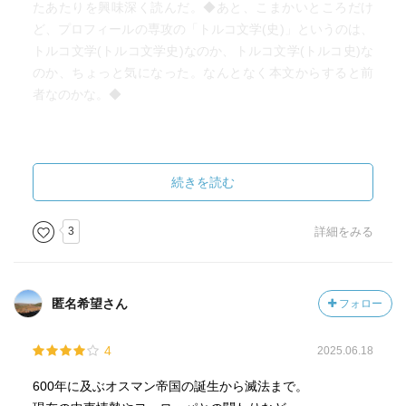
たあたりを興味深く読んだ。◆あと、こまかいところだけ
ど、プロフィールの専攻の「トルコ文学(史)」というのは、
トルコ文学(トルコ文学史)なのか、トルコ文学(トルコ史)な
のか、ちょっと気になった。なんとなく本文からすると前
者なのかな。◆
続きを読む
3
詳細をみる
匿名希望さん
フォロー
4
2025.06.18
600年に及ぶオスマン帝国の誕生から滅法まで。