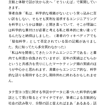
主観と体験で話が次から次へ「そういえば」で展開してい
きます。
筆者自身「私は、科学的な根拠がないという突っ込みに言
い訳をしない。そもそも実利を追求するエンジニアリング
を科学というかは微妙」と開き直っていて、そこが理論に
は科学的な裏付けが必要と考える私と根本的に食い違って
るんだなと納得はしました。（著者のウィキペディアでも
「疑似科学」として否定されている旨の記載がありまし
た。先に知ってたら多分買わなかった）
「私はAIを開発してきたシステムエンジニアである」と書
内でも何度か自負されていますが、近年の実績はどちらか
というと共感力を売りにしたマーケティング畑の実績のほ
うが中心かと思われます。肩書からエンジニア的な、科学
的な語りを期待すると少し期待外れに終わるかもしれませ
ん。
タテ型ヨコ型に関する学説やデータに基づいた科学的な解
説として受け取るとイマイチですが、筆者による主観的な
社会の読み取り、分類の話と捉えればまあ「あるある」話