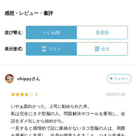
感想・レビュー・書評
並び替え:
いいね順
新着順
表示形式:
リスト
全文
chippyさん
フォロー
4
2026.07.18
いやぁ面白かった。上司に勧められた本。
私は完全にタテ型脳の人。問題解決やゴールを重視し、会
話をダメ出しから始めがち。
一見すると感情的で話に脈絡がないヨコ型脳の人は、周囲
を満遍なく見渡し、全員が腹落ちすること、つまり共感を