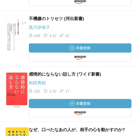
不機嫌のトリセツ (河出新書)
黒川伊保子
449
3.42
42
感情的にならない話し方 (ワイド新書)
和田秀樹
255
3.20
17
なぜ、口べたなあの人が、相手の心を動かすのか?