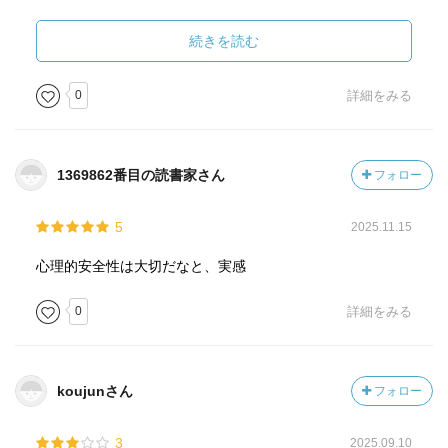
としてはわからなくはないかな、といった感じでした。
続きを読む
後半に入ってようやく実体験に基づく「対話のトリセツ」
が書かれており、こちらの記載内容には幾らか共感を覚え
0
詳細をみる
ました。
1369862番目の読書家さん
フォロー
5
2025.11.15
心理的安全性は大切だなと、実感
0
詳細をみる
koujunさん
フォロー
3
2025.09.10