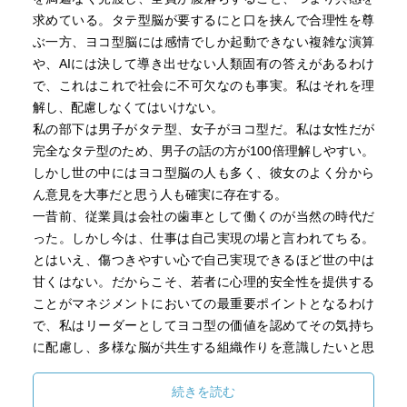
求めている。タテ型脳が要するにと口を挟んで合理性を尊
ぶ一方、ヨコ型脳には感情でしか起動できない複雑な演算
や、AIには決して導き出せない人類固有の答えがあるわけ
で、これはこれで社会に不可欠なのも事実。私はそれを理
解し、配慮しなくてはいけない。
私の部下は男子がタテ型、女子がヨコ型だ。私は女性だが
完全なタテ型のため、男子の話の方が100倍理解しやすい。
しかし世の中にはヨコ型脳の人も多く、彼女のよく分から
ん意見を大事だと思う人も確実に存在する。
一昔前、従業員は会社の歯車として働くのが当然の時代だ
った。しかし今は、仕事は自己実現の場と言われてちる。
とはいえ、傷つきやすい心で自己実現できるほど世の中は
甘くはない。だからこそ、若者に心理的安全性を提供する
ことがマネジメントにおいての最重要ポイントとなるわけ
で、私はリーダーとしてヨコ型の価値を認めてその気持ち
に配慮し、多様な脳が共生する組織作りを意識したいと思
った。
続きを読む