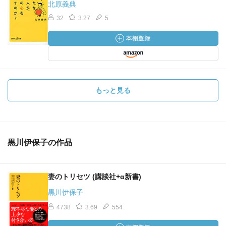
北原義典
32
3.27
5
もっと見る
黒川伊保子の作品
妻のトリセツ (講談社+α新書)
黒川伊保子
4738
3.69
554