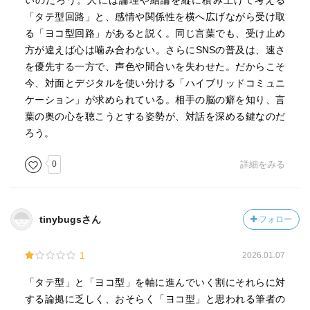
いのだろう。人には論理や結論を縦に積み上げて考える
「タテ型回路」と、感情や関係性を横へ広げながら受け取
る「ヨコ型回路」があると説く。同じ言葉でも、受け止め
方が違えば心は噛み合わない。さらにSNSの普及は、速さ
を優先する一方で、声色や間合いを失わせた。だからこそ
今、対面とデジタルを使い分ける「ハイブリッドコミュニ
ケーション」が求められている。相手の脳の癖を知り、言
葉の奥の心を聴こうとする姿勢が、対話を深める鍵なのだ
ろう。
0
詳細をみる
tinybugsさん
フォロー
1
2026.01.07
「タテ型」と「ヨコ型」を軸に進んでいく割にそれらに対
する論拠に乏しく、おそらく「ヨコ型」と思われる筆者の