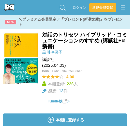
ログイン
新規会員登録
＼プレミアム会員限定／『プレゼント(新潮文庫)』をプレゼン
NEW
ト
対話のトリセツ ハイブリッド・コミ
ュニケーションのすすめ (講談社+α
新書)
黒川伊保子
講談社
(2025.04.03)
ISBN・EAN:
9784065393666
4.00
本棚登録:
226
人
感想:
13
件
Kindle版
本棚に登録する