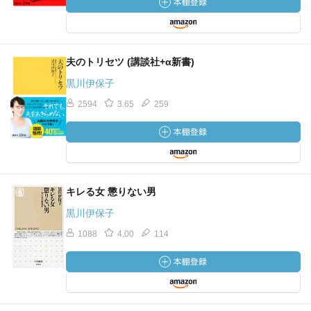
夫のトリセツ (講談社+α新書)
黒川伊保子
2594
3.65
259
キレる女 懲りない男
黒川伊保子
1088
4.00
114