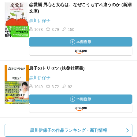
恋愛脳 男心と女心は、なぜこうもすれ違うのか (新潮
文庫)
黒川伊保子
1078
3.79
150
息子のトリセツ (扶桑社新書)
黒川伊保子
1049
3.72
92
黒川伊保子の作品ランキング・新刊情報