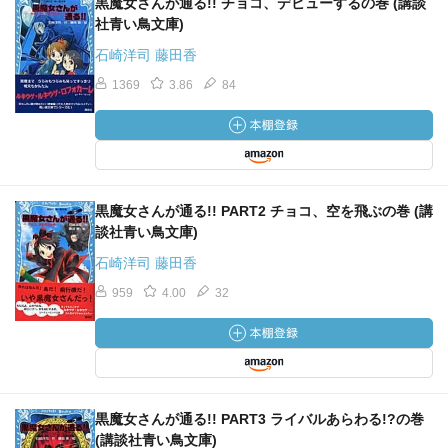
黒魔女さんが通る!! チョコ、デビューするの巻 (講談
社青い鳥文庫)
石崎洋司 藤田香
1369
3.86
84
黒魔女さんが通る!! PART2 チョコ、空を飛ぶの巻 (講
談社青い鳥文庫)
石崎洋司 藤田香
959
4.00
32
黒魔女さんが通る!! PART3 ライバルあらわる!?の巻
(講談社青い鳥文庫)