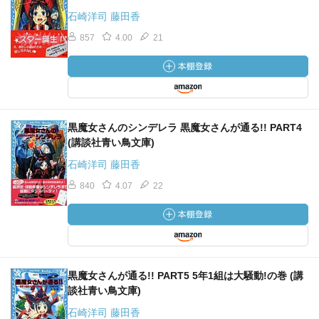
石崎洋司 藤田香
857
4.00
21
黒魔女さんのシンデレラ 黒魔女さんが通る!! PART4
(講談社青い鳥文庫)
石崎洋司 藤田香
840
4.07
22
黒魔女さんが通る!! PART5 5年1組は大騒動!の巻 (講
談社青い鳥文庫)
石崎洋司 藤田香