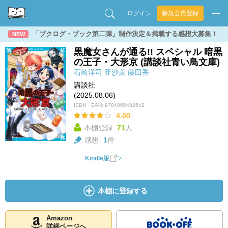
ログイン
新規会員登録
「ブクログ・ブック第二弾」制作決定＆掲載する感想大募集！
NEW
黒魔女さんが通る!! スペシャル 暗黒
の王子・大形京 (講談社青い鳥文庫)
石崎洋司
亜沙美
藤田香
講談社
(2025.08.06)
ISBN・EAN:
9784065402542
4.00
本棚登録:
71
人
感想:
1
件
Kindle版
本棚に登録する
Amazon
詳細ページへ