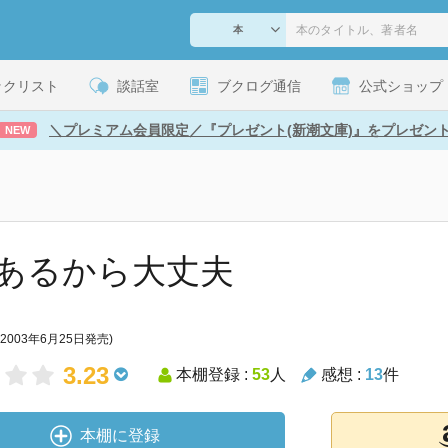
ックリスト
談話室
ブクログ通信
公式ショップ
＼プレミアム会員限定／『プレゼント(新潮文庫)』をプレゼン
NEW
あるから大丈夫
(2003年6月25日発売)
3.23
本棚登録 :
53
人
感想 :
13
件
本棚に登録