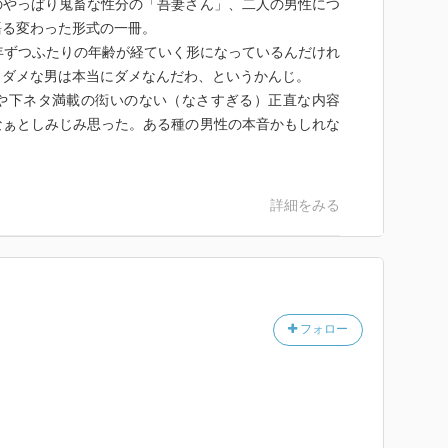
のやっぱり鬼畜な性分の「吾妻さん」、二人の男性につ
語る変わった形式の一冊。
年ずつふたりの年齢が経ていく形になっているんだけれ
、ダメな男は本当にダメなんだわ、というかんじ。
や下ネタ満載の衒いのない（なさすぎる）正直な内容
なぁとしみじみ思った。ある種の男性の本音かもしれな
詳細をみる
フォロー