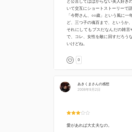
と公言してはばからない美人好き
いて交互にショートストーリーで
「今野さん、○○歳」という風に一
ど、三つ子の魂百まで、というか
それにしてもブスだなんだの雑言
で、コレ、女性を敵に回すだろう
いけどね。
0
あきくま
さん
の感想
2008年9月2日
愛があれば大丈夫なの。