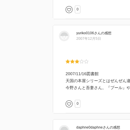
0
yuriko0106
さん
の感想
2007年12月5日
2007/11/16図書館
天国の本屋シリーズとはぜんぜん
今野さんと吾妻さん。『プール』や
0
daphne0daphne
さん
の感想