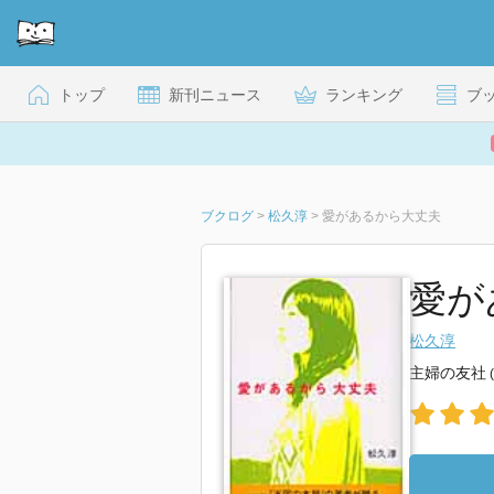
トップ
新刊ニュース
ランキング
ブ
ブクログ
>
松久淳
>
愛があるから大丈夫
愛が
松久淳
主婦の友社