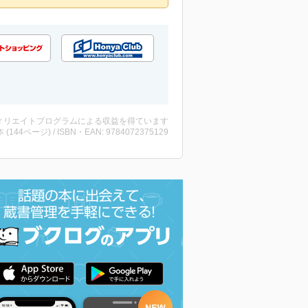
ィリエイトプログラムによる収益を得ています
・本 (144ページ) / ISBN・EAN: 9784072375129