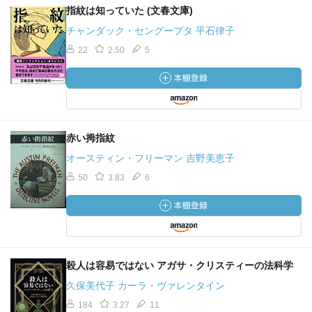
指紋は知っていた (文春文庫)
チャンダック・セングープタ 平石律子
22
2.50
5
赤い拇指紋
オースティン・フリーマン 吉野美恵子
50
3.83
6
殺人は容易ではない アガサ・クリスティーの法科学
久保美代子 カーラ・ヴァレンタイン
184
3.27
11