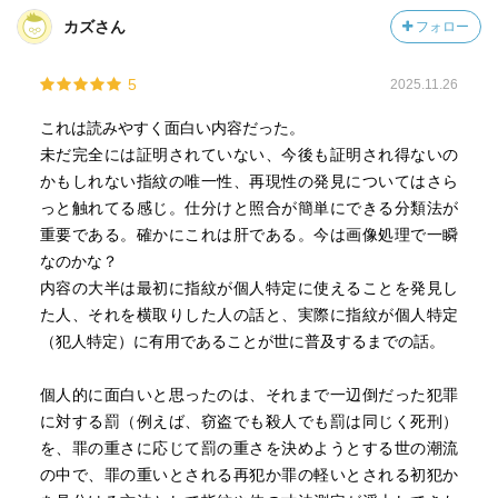
カズさん
フォロー
5
2025.11.26
これは読みやすく面白い内容だった。
未だ完全には証明されていない、今後も証明され得ないの
かもしれない指紋の唯一性、再現性の発見についてはさら
っと触れてる感じ。仕分けと照合が簡単にできる分類法が
重要である。確かにこれは肝である。今は画像処理で一瞬
なのかな？
内容の大半は最初に指紋が個人特定に使えることを発見し
た人、それを横取りした人の話と、実際に指紋が個人特定
（犯人特定）に有用であることが世に普及するまでの話。
個人的に面白いと思ったのは、それまで一辺倒だった犯罪
に対する罰（例えば、窃盗でも殺人でも罰は同じく死刑）
を、罪の重さに応じて罰の重さを決めようとする世の潮流
の中で、罪の重いとされる再犯か罪の軽いとされる初犯か