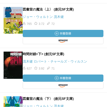
図書室の魔法〈上〉 (創元SF文庫)
ジョー・ウォルトン 茂木健
765
3.72
72
時間封鎖<下> (創元SF文庫)
茂木健 ロバート・チャールズ・ウィルスン
627
3.92
71
図書室の魔法〈下〉 (創元SF文庫)
ジョー・ウォルトン 茂木健