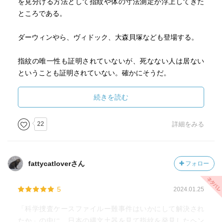
を見分ける方法として指紋や体の寸法測定が浮上してきた
ところである。
ダーウィンやら、ヴィドック、大森貝塚なども登場する。
指紋の唯一性も証明されていないが、死なない人は居ない
ということも証明されていない。確かにそうだ。
続きを読む
22
詳細をみる
fattycatloverさん
フォロー
5
2024.01.25
「科学捜査ケースファイルー難事件はいかにして解決され
たか」の中に、日本の縄文土器を見て指紋を発見したヘン