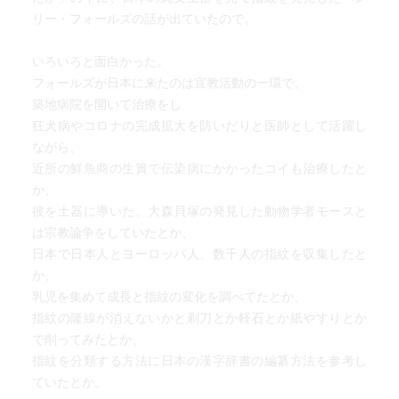
リー・フォールズの話が出ていたので。
いろいろと面白かった。
フォールズが日本に来たのは宣教活動の一環で、
築地病院を開いて治療をし
狂犬病やコロナの完成拡大を防いだりと医師として活躍し
ながら、
近所の鮮魚商の生簀で伝染病にかかったコイも治療したと
か、
彼を土器に導いた、大森貝塚の発見した動物学者モースと
は宗教論争をしていたとか、
日本で日本人とヨーロッパ人、数千人の指紋を収集したと
か、
乳児を集めて成長と指紋の変化を調べてたとか、
指紋の隆線が消えないかと剃刀とか軽石とか紙やすりとか
で削ってみたとか、
指紋を分類する方法に日本の漢字辞書の編纂方法を参考し
ていたとか。