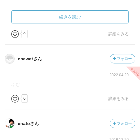
残念ながら、
指紋の研究に関して彼の功績が認められたのは死後かなり
続きを読む
たってからだが、
日本人は彼の医師としての功績にも感謝すべきだと思っ
0
詳細をみる
た。
そのほかにも、
osawatさん
フォロー
死刑を含めた刑罰の制度が見直され人道的になったもの
の、
2022.04.29
その結果犯罪者が街にあふれたとか、
刑罰を初犯と累犯によって変えたことによって、
ふむ
本当に初犯なのかを見破る方法が必要になったとか、
0
詳細をみる
1911年にモナリザが盗まれたときに犯人の指紋が残ってい
たのに、
当時のフランスの犯罪者登録の分類方法では指紋から探せ
なかったとか。
enatoさん
フォロー
ナポレオンが盗まれた皇后の首飾りを取り戻した元犯罪者
が、
2016.12.20