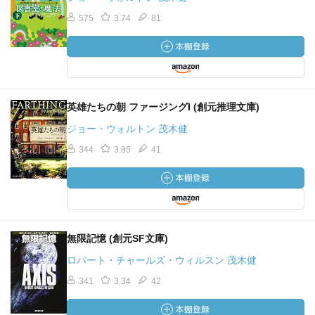
575
3.74
81
英雄たちの朝 ファージングI (創元推理文庫)
ジョー・ウォルトン 茂木健
344
3.85
41
無限記憶 (創元SF文庫)
ロバート・チャールズ・ウィルスン 茂木健
341
3.34
42