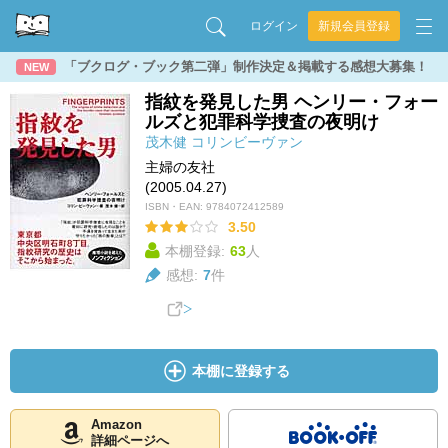
ログイン
新規会員登録
「ブクログ・ブック第二弾」制作決定＆掲載する感想大募集！
NEW
指紋を発見した男 ヘンリー・フォー
ルズと犯罪科学捜査の夜明け
茂木健
コリンビーヴァン
主婦の友社
(2005.04.27)
ISBN・EAN:
9784072412589
3.50
本棚登録:
63
人
感想:
7
件
本棚に登録する
Amazon
詳細ページへ