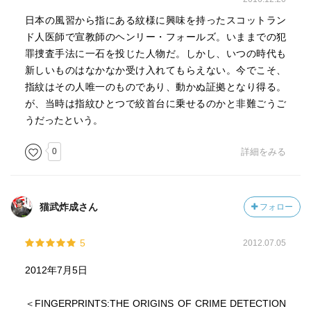
犯罪捜査官になった話も興味深かった。
日本の風習から指にある紋様に興味を持ったスコットラン
ド人医師で宣教師のヘンリー・フォールズ。いままでの犯
ただ、意外とフォールズのことが記述されている量が少な
罪捜査手法に一石を投じた人物だ。しかし、いつの時代も
いなとは思っていたが、
新しいものはなかなか受け入れてもらえない。今でこそ、
読了後に英語のタイトルを見直すと、日本語とは全然ちが
指紋はその人唯一のものであり、動かぬ証拠となり得る。
った。
が、当時は指紋ひとつで絞首台に乗せるのかと非難ごうご
直訳すれば「指紋ー犯罪捜査の起源と法科学で解決された
うだったという。
殺人」。
せめて「指紋を発見した男たち」にした方が良かったので
0
詳細をみる
は。
猫武炸成さん
フォロー
5
2012.07.05
2012年7月5日
＜FINGERPRINTS:THE ORIGINS OF CRIME DETECTION