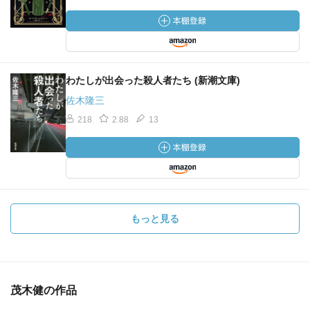
わたしが出会った殺人者たち (新潮文庫)
佐木隆三
218
2.88
13
もっと見る
茂木健の作品