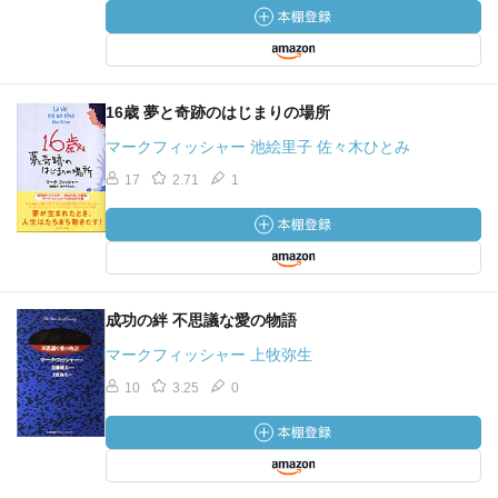
16歳 夢と奇跡のはじまりの場所
マークフィッシャー 池絵里子 佐々木ひとみ
17
2.71
1
成功の絆 不思議な愛の物語
マークフィッシャー 上牧弥生
10
3.25
0