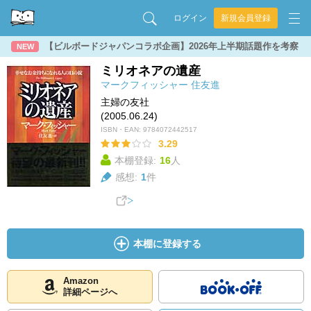
ログイン
新規会員登録
【ビルボードジャパンコラボ企画】2026年上半期話題作を考察
NEW
ミリオネアの遺産
マークフィッシャー
住友進
主婦の友社
(2005.06.24)
ISBN・EAN:
9784072442517
3.29
本棚登録:
16
人
感想:
1
件
本棚に登録する
Amazon
詳細ページへ