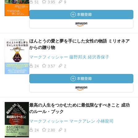
51
3.95
9
ほんとうの愛と夢を手にした女性の物語 ミリオネア
からの贈り物
マークフィッシャー 藤野邦夫 経沢香保子
24
3.57
2
最高の人生をつかむために最低限なすべきこと 成功
のルール・ブック
マークフィッシャー マークアレン 小林龍司
24
2.80
3