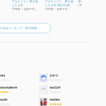
ト
アルケミスト 夢を旅
アルケミスト 夢を旅
星の巡礼 (角川文庫)
した少年
した少年 (角川文庫)
パウロ・コエーリ...
パウロ・コエーリ...
パウロ・コエーリ...
の作品ランキング・新刊情報へ
saky
ひかり
χαλκολιβανον
taa1124
hazuki
otafuku