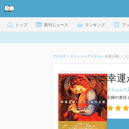
トップ
新刊ニュース
ランキング
ブ
ブクログ
>
クリッシーアステル
>
幸運が舞いこむ
幸運
クリッシー
主婦の友社