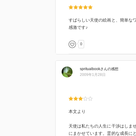
すばらしい天使の絵画と、簡単な
感激です♪
0
spritualbook
さん
の感想
2009年1月28日
本文より
天使は私たちの人生に干渉はしま
にまかせています。霊的な成長に