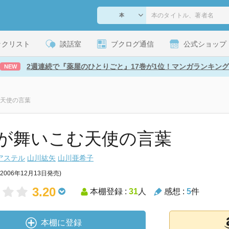
ックリスト
談話室
ブクログ通信
公式ショップ
2週連続で『薬屋のひとりごと』17巻が1位！マンガランキング
NEW
天使の言葉
が舞いこむ天使の言葉
アステル
山川紘矢
山川亜希子
(2006年12月13日発売)
3.20
本棚登録 :
31
人
感想 :
5
件
本棚に登録