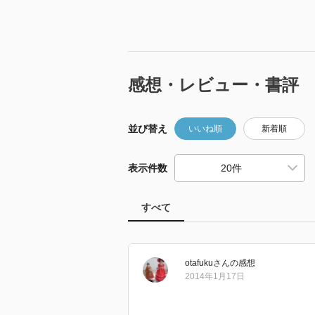
感想・レビュー・書評
並び替え
いいね順
新着順
表示件数
すべて
otafuku
さん
の感想
2014年1月17日