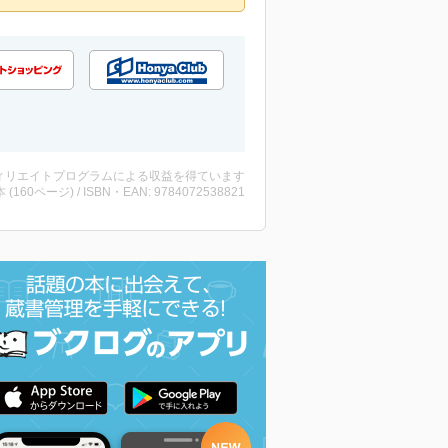
ィリエイトプログラムによる収益を得ています
・本 (160ページ) / ISBN・EAN: 9784072538821