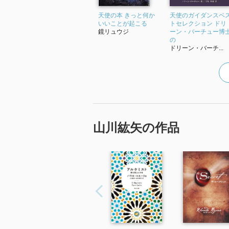
天使の本 きっと何か
天使のガイダンスベ
いいことが起こる
トセレクション ドリ
鏡リュウジ
ーン・バーチュー博
の
ドリーン・バーチ...
山川紘矢の作品