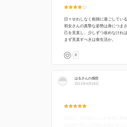
奇抜な味でもないし、料亭の味で
日々せわしなく粗雑に過ごしてい
しかし、料理は命をいただくこと
初女さんの真摯な姿勢は身につま
その料理への姿勢は料理を生業と
己を見直し、少しずつ改めなけれ
まず見直すべきは食生活か。
家庭で毎日食べるご飯の目指すと
0
だから、ご飯炊くことやおにぎり
彼女のやり方１つ１つに価値があ
はる
さん
の感想
とても興味ぶかかった。
2011年4月24日
食事や料理に対するコラムもとて
『めんどくさい』で済ますのは料
はい、見習います。
前日に、おばあちゃんが夕食に和
その次の日にこの本に出会いまし