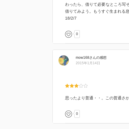
わったら、借りて必要なところ写
借りてみよう。もうすぐ生まれる息
18/2/7
0
mow168
さん
の感想
2015年1月14日
思ったより普通・・。この普通さ
0