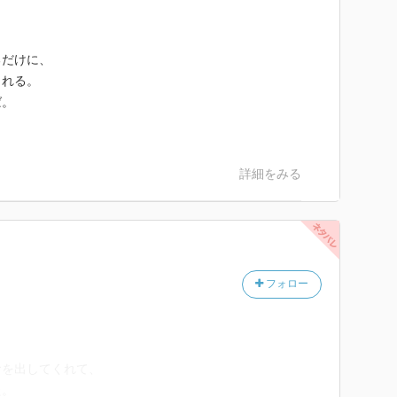
も、プロの味でもないだろう。
るだけに、
だと考え、素材を生かそうと丁寧に料理する。
される。
する方達とは違う。
ば。
ころは彼女の生き方なのではないかと思う。
詳細をみる
作るといった初歩のものにもレシピが成立する。
るのだ。
フォロー
もよかった。
理に限らずよくないよね。
食を出してくれて、
た。