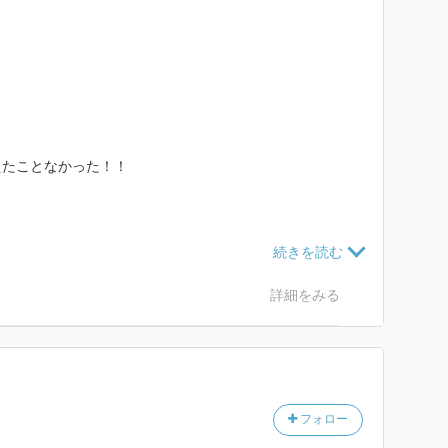
えたことなかった！！
んに感銘を受けたので再び別の本を読む。
詳細をみる
、お浸しの作り方などの初歩から、
渋い物まで載ってる。
でもない。
泊施設でお客にご飯を作り共に食べることを生業にして
フォロー