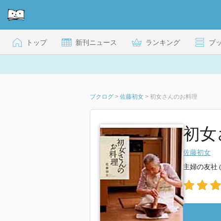
トップ
新刊ニュース
ランキング
ブ
ブクログ
>
佐藤初女
>
初女さんのお料理
初女
佐藤初女
主婦の友社