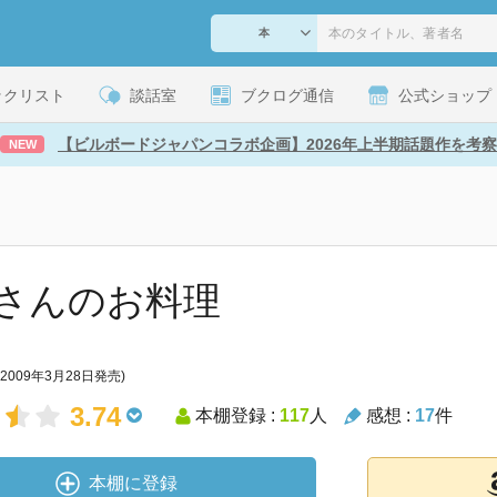
ックリスト
談話室
ブクログ通信
公式ショップ
【ビルボードジャパンコラボ企画】2026年上半期話題作を考察
NEW
さんのお料理
(2009年3月28日発売)
3.74
本棚登録 :
117
人
感想 :
17
件
本棚に登録