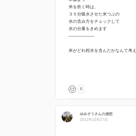
米を炊く時は、
３０分吸水させた米つぶの
水の含み方をチェックして
水の分量をきめます
――――――
米がどれ程水を含んだかなんて考
以前よんだ本の著者、佐藤初女さ
この本はレシピ集なのだが
0
ご飯の炊き方、おにぎりの作り方
なかなか普段の生活では作らない
ゆみぞう
さん
の感想
初女さんは料理の先生でも研究家
2011年10月27日
彼女は『森のイスキア』という宿
いる方だ。