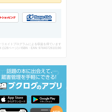
ィリエイトプログラムによる収益を得ています
・本 (128ページ) / ISBN・EAN: 9784072610190