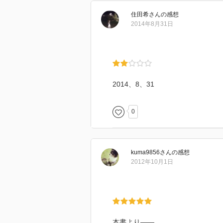
住田希
さん
の感想
2014年8月31日
2014、8、31
0
kuma9856
さん
の感想
2012年10月1日
本書より――