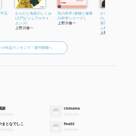
(平凡
からだと免疫のしくみ
乳の科学 (食物と健康
からだの中の外界 
(入門ビジュアルサイ
の科学シリーズ )
のふしぎ 最大の免
エンス)
上野川修一
器官にして第二のゲ
上野川修一
ム格納庫 (ブル...
上野川修一
一の作品ランキング・新刊情報へ
感謝
cismama
やまとなでしこ
fmab1