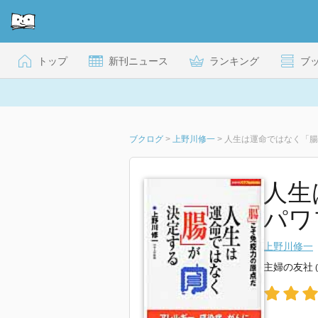
トップ
新刊ニュース
ランキング
ブ
ブクログ
>
上野川修一
>
人生は運命ではなく「腸
人生
パワ
上野川修一
主婦の友社