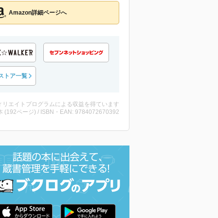
Amazon詳細ページへ
ストア一覧
ィリエイトプログラムによる収益を得ています
・本 (192ページ) / ISBN・EAN: 9784072670392