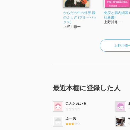
からだの中の外界 腸
免疫と腸内細菌 
のふしぎ (ブルーバッ
社新書)
クス)
上野川修一
上野川修一
上野川修
最近本棚に登録した人
こんとれいる
ふー民