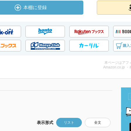
本棚に登録
購入
本ページはアフ
Amazon.co.jp 
表示形式
リスト
全文