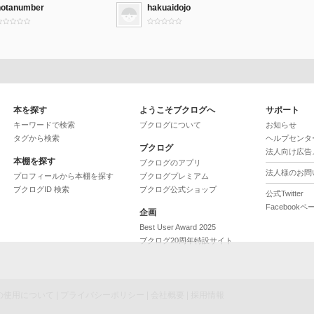
notanumber
hakuaidojo
本を探す
ようこそブクログへ
サポート
キーワードで検索
ブクログについて
お知らせ
タグから検索
ヘルプセンタ
ブクログ
法人向け広告
本棚を探す
ブクログのアプリ
法人様のお問
プロフィールから本棚を探す
ブクログプレミアム
ブクログID 検索
ブクログ公式ショップ
公式Twitter
Facebookペ
企画
Best User Award 2025
ブクログ20周年特設サイト
ieの使用について
|
プライバシーポリシー
|
会社概要
|
採用情報