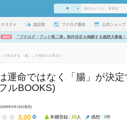
ックリスト
談話室
ブクログ通信
公式ショップ
「ブクログ・ブック第二弾」制作決定＆掲載する感想大募集！
NEW
」が決定する 「腸」こそ免疫力の原点だ
は運命ではなく「腸」が決定す
フルBOOKS)
(2009年9月18日発売)
3.00
本棚登録 :
20
人
感想 :
3
件