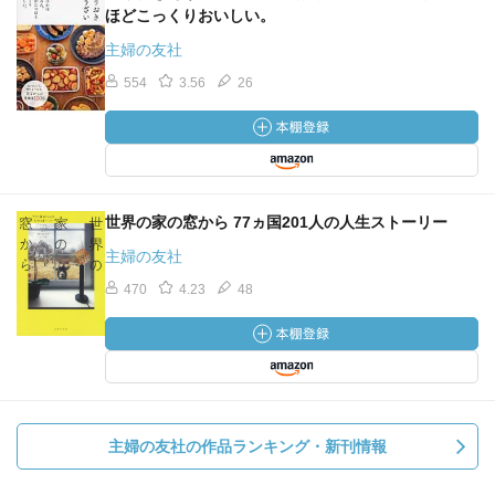
ほどこっくりおいしい。
主婦の友社
554
3.56
26
世界の家の窓から 77ヵ国201人の人生ストーリー
主婦の友社
470
4.23
48
主婦の友社の作品ランキング・新刊情報