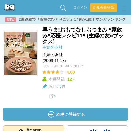
ログイン
新規会員登録
2週連続で『薬屋のひとりごと』17巻が1位！マンガランキング
NEW
早うま!おもてなしおつまみ “家飲
み”応援レシピ115 (主婦の友αブッ
クス)
主婦の友社
主婦の友社
(2009.11.18)
ISBN・EAN:
9784072696187
4.00
本棚登録:
12
人
感想:
5
件
本棚に登録する
Amazon