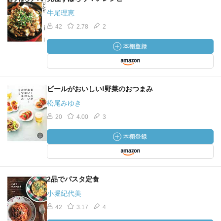
牛尾理恵
42
2.78
2
ビールがおいしい!野菜のおつまみ
松尾みゆき
20
4.00
3
2品でパスタ定食
小堀紀代美
42
3.17
4