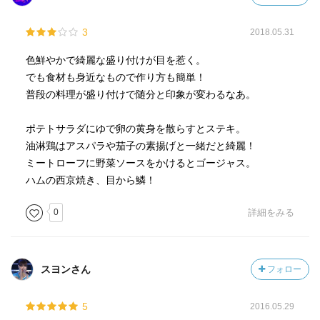
3
2018.05.31
色鮮やかで綺麗な盛り付けが目を惹く。
でも食材も身近なもので作り方も簡単！
普段の料理が盛り付けで随分と印象が変わるなあ。
ポテトサラダにゆで卵の黄身を散らすとステキ。
油淋鶏はアスパラや茄子の素揚げと一緒だと綺麗！
ミートローフに野菜ソースをかけるとゴージャス。
ハムの西京焼き、目から鱗！
0
詳細をみる
スヨンさん
フォロー
5
2016.05.29