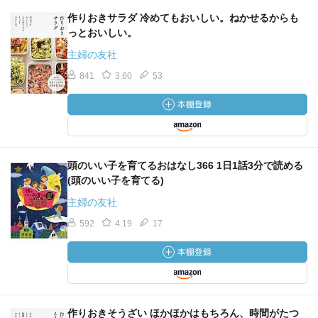
作りおきサラダ 冷めてもおいしい。ねかせるからも
っとおいしい。
主婦の友社
841
3.60
53
頭のいい子を育てるおはなし366 1日1話3分で読める
(頭のいい子を育てる)
主婦の友社
592
4.19
17
作りおきそうざい ほかほかはもちろん、時間がたつ