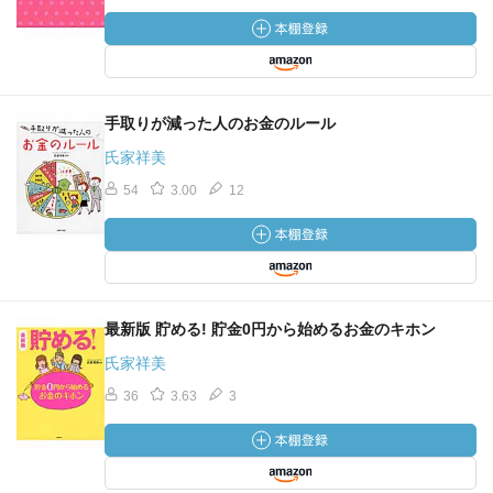
手取りが減った人のお金のルール
氏家祥美
54
3.00
12
最新版 貯める! 貯金0円から始めるお金のキホン
氏家祥美
36
3.63
3