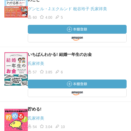
グンヒル・J.エクルンド 枇谷玲子 氏家祥美
60
4.00
5
いちばんわかる! 結婚一年生のお金
氏家祥美
57
3.85
6
貯める!
氏家祥美
54
3.04
10