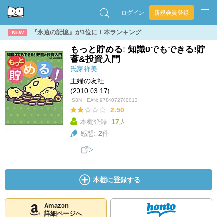
ログイン
新規会員登録
『永遠の記憶』が1位に！本ランキング
NEW
もっと貯める! 知識0でもできる!貯
蓄&投資入門
氏家祥美
主婦の友社
(2010.03.17)
ISBN・EAN:
9784072700013
2.50
本棚登録:
17
人
感想:
2
件
本棚に登録する
Amazon
詳細ページへ