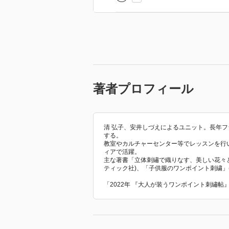
著者プロフィール
清 弘子、安井しづえによるユニット。長年フラ
する。
教室やカルチャーセンター等でレッスンを行
ィアで活躍。
主な著書「立体刺繡で織りなす、美しい花々と
ティック社)、「子供服のワンポイント刺繍」
「2022年 『大人が装うワンポイント刺繡