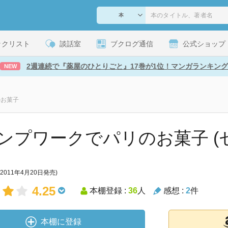
ックリスト
談話室
ブクログ通信
公式ショップ
2週連続で『薬屋のひとりごと』17巻が1位！マンガランキング
NEW
のお菓子
ンプワークでパリのお菓子 (セレ
(2011年4月20日発売)
4.25
本棚登録 :
36
人
感想 :
2
件
本棚に登録