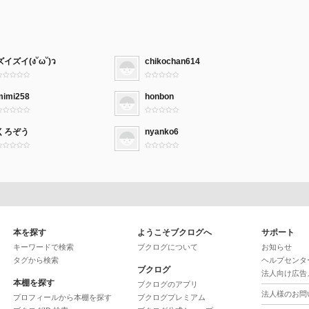
ズイズイ(ง˘ω˘)ว
chikochan614
mimi258
honbon
くろぞう
nyanko6
本を探す
ようこそブクログへ
サポート
キーワードで検索
ブクログについて
お知らせ
タグから検索
ヘルプセンタ
ブクログ
法人向け広告
本棚を探す
ブクログのアプリ
法人様のお問
プロフィールから本棚を探す
ブクログプレミアム