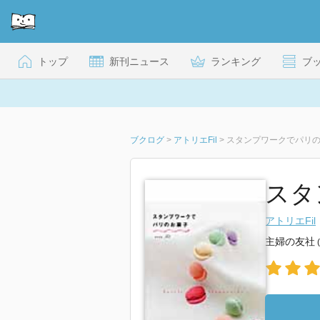
トップ
新刊ニュース
ランキング
ブ
ブクログ
>
アトリエFil
>
スタンプワークでパリ
スタ
アトリエFil
主婦の友社