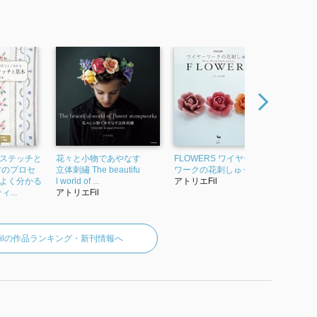
ステッチと
花々と小物であやなす
FLOWERS ワイヤー
ふっくら
方のプロセ
立体刺繡 The beautifu
ワークの花刺しゅう
刺しゅう 
よく分かる
l world of ...
アトリエFil
ィックシリ
...
アトリエFil
アトリエFi
ilの作品ランキング・新刊情報へ