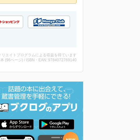
ィリエイトプログラムによる収益を得ています
 ・本 (96ページ) / ISBN・EAN: 9784072769140