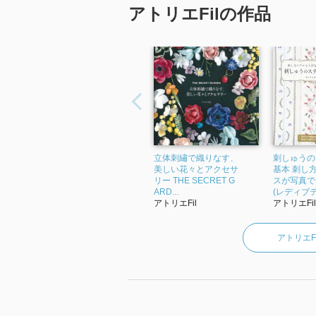
アトリエFilの作品
立体刺繡で織りなす、
刺しゅうの
美しい花々とアクセサ
基本 刺し
リー THE SECRET G
スが写真で
ARD...
(レディブティ
アトリエFil
アトリエFil
アトリエF