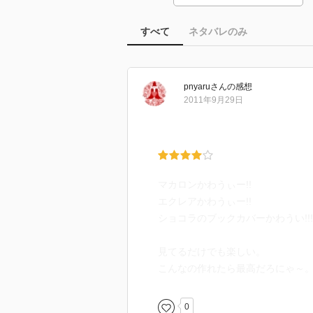
すべて
ネタバレのみ
pnyaru
さん
の感想
2011年9月29日
マカロンかわうぃー!!
エクレアかわうぃー!!
ショコラのブックカバーかわうい!!!
見てるだけでも楽しい。
こんなの作れたら最高だろにゃ～
0