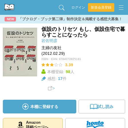
ログイン
新規会員登録
「ブクログ・ブック第二弾」制作決定＆掲載する感想大募集！
NEW
仮設のトリセツ もし、仮設住宅で暮
らすことになったら
岩佐明彦
主婦の友社
(2012.02.29)
ISBN・EAN:
9784072825181
3.39
本棚登録:
98
人
感想:
17
件
本棚に登録する
試し読み
Amazon
詳細ページへ