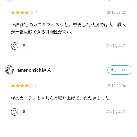
東日本大震災でつくられた仮設住宅の数は５２１９１戸だ
4
2012.03.23
そうです。
被災者の方にはまだ続くであろう仮設住宅生活を、少しで
仮設住宅のカスタマイズなど。被災した状況では大工職人
も快適に乗り切って欲しいと思います。
が一番貢献できる可能性が高い。
私たちもいつ災害に会うか分かりません。そのときにはこ
0
詳細をみる
の知恵が役に立つことでしょう。
amenomichiさん
フォロー
4
2012.03.04
緑のカーテンもきちんと取り上げていただきました。
0
詳細をみる