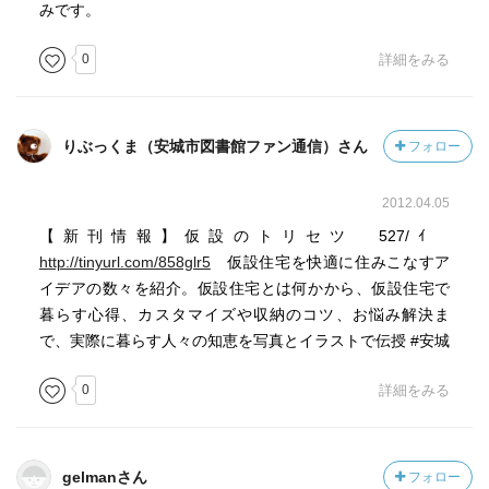
みです。
そしてカスタマイズされた仮設住宅の写真が説明付でたく
0
詳細をみる
さん！
これなら自分で出来そうというものから、プロのお仕事ま
で。仮設には大工さんだっている！何軒も協力して作った
りぶっくま（安城市図書館ファン通信）さん
フォロー
力作も。
2012.04.05
新潟や東日本大震災の被災者の方たちは、多くは今まで住
んでいた家が広かったのではないかと思います。それがい
【新刊情報】仮設のトリセツ 527/ｲ
きなり都会の木造モルタルアパートかもっと狭いところに
http://tinyurl.com/858glr5
仮設住宅を快適に住みこなすア
住むことになったのです。勝手が違うことが更なるストレ
イデアの数々を紹介。仮設住宅とは何かから、仮設住宅で
スになったことでしょう。
暮らす心得、カスタマイズや収納のコツ、お悩み解決ま
でも誰かが仮設をカスタマイズするとその地区に広まって
で、実際に暮らす人々の知恵を写真とイラストで伝授 #安城
いき、それが交流を深めることに繋がります。
0
詳細をみる
そして家が狭いため外に憩いの場を作り、世間話に花が咲
く。下町の長屋みたいですね。
住み方を工夫することで、生き生きした生活が戻ってきま
す。
gelmanさん
フォロー