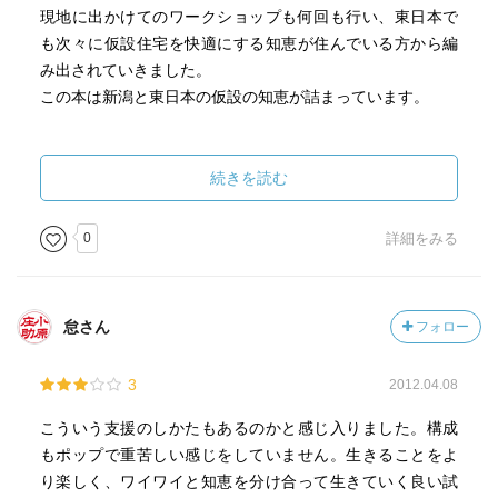
現地に出かけてのワークショップも何回も行い、東日本で
も次々に仮設住宅を快適にする知恵が住んでいる方から編
み出されていきました。
この本は新潟と東日本の仮設の知恵が詰まっています。
そもそも仮設住宅をカスタマイズしていいのか？
行政も仮設を建てるのは初めてというところがほとんどな
続きを読む
ので、杓子定規に釘一本打ってはいけないというところも
あるようです。
0
詳細をみる
そういうときには再度申し出て、話し合う事も大事。それ
でもダメといわれても、現状回復できる範囲で工夫できる
こともたくさんあります。
怠さん
フォロー
そして、仮設を出るときは自分で作ったものは自分で撤去
しましょう、と。
3
2012.04.08
まず仮設住宅とは？と、いろいろなタイプの仮設住宅と特
こういう支援のしかたもあるのかと感じ入りました。構成
性が説明されています。基本的な間取りや住み方の図も。
もポップで重苦しい感じをしていません。生きることをよ
仮設での暮らしの注意点や、ご近所付き合いを円滑にする
り楽しく、ワイワイと知恵を分け合って生きていく良い試
ヒントも。