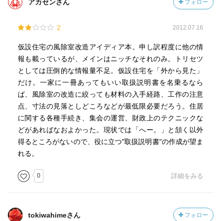
アカセンさん
フォロー
2
2012.07.16
仮設住宅の風除室改造アイディア本。申し訳程度に他の情
報も載っているが、メインはニッチなそれのみ。トリセツ
としては圧倒的な情報量不足。仮設住宅を「外から見た」
だけ。一家に一冊あってもいい取扱説明書を名乗るなら
ば、風除室の改造に絞っても材料の入手経路、工作の注意
点、寸法の見落としどころなどが最低限必要だろう。住居
に関する各種手続き、集会の運営、財政上のテクニックな
どがあればなおよかった。現状では「へー。」と頷く以外
得るところがないので、役に立つ"取扱説明書"の作成が望ま
れる。
0
詳細をみる
tokiwahimeさん
フォロー