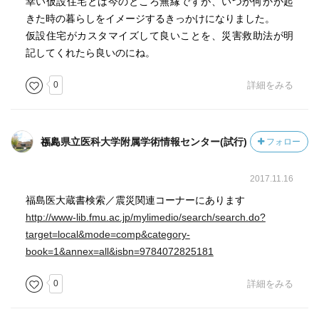
幸い仮設住宅とは今のところ無縁ですが、いつか何かが起
きた時の暮らしをイメージするきっかけになりました。
仮設住宅がカスタマイズして良いことを、災害救助法が明
記してくれたら良いのにね。
0
詳細をみる
福島県立医科大学附属学術情報センター(試行)さん
フォロー
2017.11.16
福島医大蔵書検索／震災関連コーナーにあります
http://www-lib.fmu.ac.jp/mylimedio/search/search.do?
target=local&mode=comp&category-
book=1&annex=all&isbn=9784072825181
0
詳細をみる