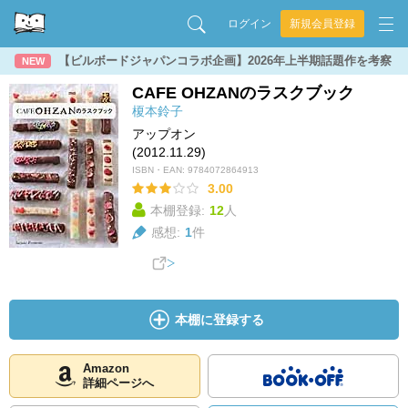
ログイン
新規会員登録
【ビルボードジャパンコラボ企画】2026年上半期話題作を考察
NEW
CAFE OHZANのラスクブック
榎本鈴子
アップオン
(2012.11.29)
ISBN・EAN:
9784072864913
3.00
本棚登録:
12
人
感想:
1
件
本棚に登録する
Amazon
詳細ページへ