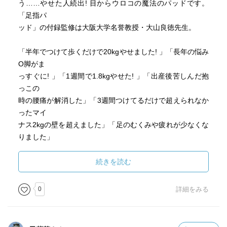
う……やせた人続出! 目からウロコの魔法のパッドです。
「足指パ
ッド」の付録監修は大阪大学名誉教授・大山良徳先生。
「半年でつけて歩くだけで20kgやせました! 」「長年の悩み
O脚がま
っすぐに! 」「1週間で1.8kgやせた! 」「出産後苦しんだ抱
っこの
時の腰痛が解消した」「3週間つけてるだけで超えられなか
ったマイ
ナス2kgの壁を超えました」「足のむくみや疲れが少なくな
りました」
などなど嬉しい事実がモニターさんから寄せられている
「魔法の足
続きを読む
指パッド」が登場! なんと足指に装着するだけ! 仕事中でも
学校で
0
詳細をみる
も家事をしていても……靴下をはいても気になりません。
パンプス
だって問題なし! 「健康的にムリしないでダイエット」が目