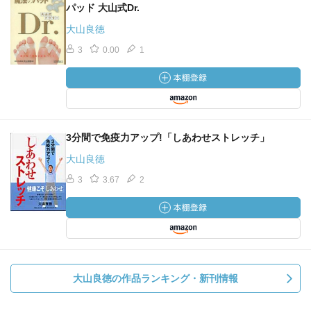
パッド 大山式Dr.
大山良徳
3
0.00
1
3分間で免疫力アップ!「しあわせストレッチ」
大山良徳
3
3.67
2
大山良徳の作品ランキング・新刊情報