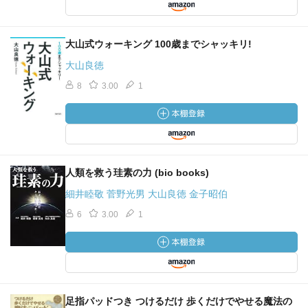
大山式ウォーキング 100歳までシャッキリ!
大山良徳
8
3.00
1
人類を救う珪素の力 (bio books)
細井睦敬 菅野光男 大山良徳 金子昭伯
6
3.00
1
足指パッドつき つけるだけ 歩くだけでやせる魔法の