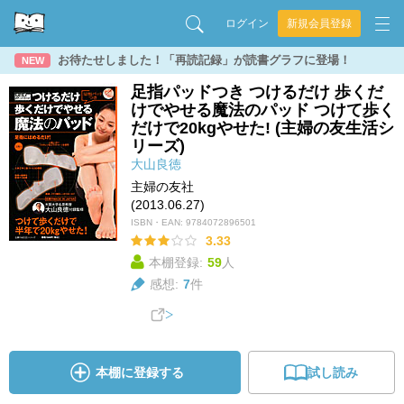
ログイン
新規会員登録
お待たせしました！「再読記録」が読書グラフに登場！
NEW
足指パッドつき つけるだけ 歩くだ
けでやせる魔法のパッド つけて歩く
だけで20kgやせた! (主婦の友生活シ
リーズ)
大山良徳
主婦の友社
(2013.06.27)
ISBN・EAN:
9784072896501
3.33
本棚登録:
59
人
感想:
7
件
本棚に登録する
試し読み