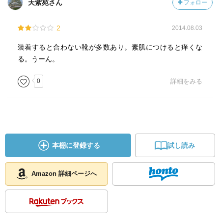
天紫苑さん
フォロー
的の足指
にパッドをはめることで足指・足裏・足底筋軍にさまざま
2
2014.08.03
な働きが生
まれ、運動効率を上げて、バランスよく姿勢を保つ力がつ
装着すると合わない靴が多数あり。素肌につけると痒くな
き、ダイエ
る。うーん。
ッターをサポートしていきます。 特別付録である「足指パ
ッド」は
0
詳細をみる
実証・調整を行い、健康科学の権威でもある大阪大学名誉
教授・大山
良徳先生が徹底監修をしている逸品なのです。
(From amazon)
本棚に登録する
試し読み
■感想
これ、白よりもかなり強力です。
Amazon 詳細ページへ
素肌につけると、1日でかなり痛くなります。
5本指ソックスの上からつければ、いい感じになるので、し
ばらくは
5本指ソックスの上からつけていこうと思います。