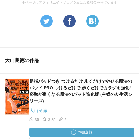
本ページはアフィリエイトプログラムによる収益を得ています
効果は分かりませんが、曲がった親指、小指がまっすぐな
ってきて
いるのは、いい事かな？と思います。
■自分がこの作品のPOPを作るとしたら？(最大5行)
白が物足りない人は、黒を！！
大山良徳の作品
痛みが好きなMな人にもオススメ！
慣れるまで痛いです。
足指パッドつき つけるだけ 歩くだけでやせる魔法の
パッド PRO つけるだけで 歩くだけでカラダを強化!
姿勢が良くなる魔法のパッド進化版 (主婦の友生活シ
リーズ)
大山良徳
35
3.25
2