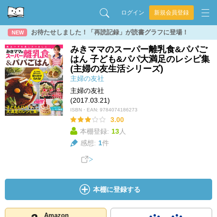
ログイン
新規会員登録
お待たせしました！「再読記録」が読書グラフに登場！
NEW
みきママのスーパー離乳食&パパご
はん 子ども&パパ大満足のレシピ集
(主婦の友生活シリーズ)
主婦の友社
主婦の友社
(2017.03.21)
ISBN・EAN:
9784074186273
3.00
本棚登録:
13
人
感想:
1
件
本棚に登録する
Amazon