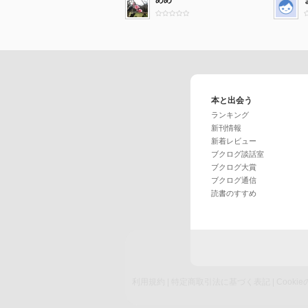
めめ
本と出会う
ランキング
新刊情報
新着レビュー
ブクログ談話室
ブクログ大賞
ブクログ通信
読書のすすめ
利用規約
|
特定商取引法に基づく表記
|
Cook