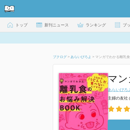
トップ
新刊ニュース
ランキング
ブ
ブクログ
>
あらいぴろよ
>
マンガでわかる離乳食
マン
あらいぴろ
主婦の友社