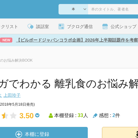
ックリスト
談話室
ブクログ通信
公式ショップ
【ビルボードジャパンコラボ企画】2026年上半期話題作を考察
NEW
のお悩み解決BOOK
ガでわかる 離乳食のお悩み解
よ
上田玲子
(2018年5月18日発売)
3.50
本棚登録 :
33
人
感想 :
2
件
本棚に登録