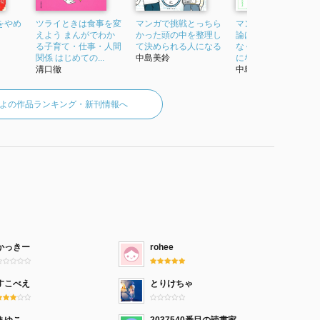
をやめ
ツライときは食事を変
マンガで挑戦とっちら
マンガでわかる 精神
えよう まんがでわか
かった頭の中を整理し
論はもういいので怒
る子育て・仕事・人間
て決められる人になる
なくても子育てがラ
関係 はじめての...
中島美鈴
になる「しくみ」...
溝口徹
中島美鈴
よの作品ランキング・新刊情報へ
かっきー
rohee
すこべえ
とりけちゃ