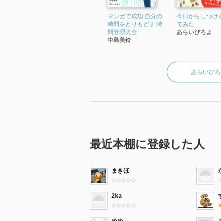
マンガで成功 自分の
今日からしつけ
時間をとりもどす 時
てみた
間管理大全
あらいぴろよ
中島美鈴
あらいぴろ
最近本棚に登録した人
まきほ
2ka