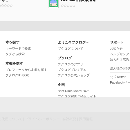
まゆこ
2037540番目の読書家
本を探す
ようこそブクログへ
サポート
キーワードで検索
ブクログについて
お知らせ
タグから検索
ヘルプセンタ
ブクログ
法人向け広告
本棚を探す
ブクログのアプリ
法人様のお問
プロフィールから本棚を探す
ブクログプレミアム
ブクログID 検索
ブクログ公式ショップ
公式Twitter
Facebookペ
企画
Best User Award 2025
ブクログ20周年特設サイト
ieの使用について
|
プライバシーポリシー
|
会社概要
|
採用情報