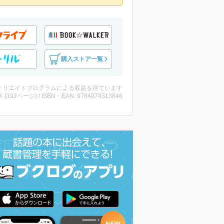
購入ストア一覧
ィリエイトプログラムによる収益を得ています
・本 (192ページ) / ISBN・EAN: 9784074313846