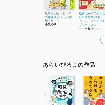
最新決定版 はじめて
最新!初めての離乳
の離乳食 (暮らしの実
新百科mini (ベネッ
用シリーズ)
セ・ムック たまひ
小池澄子
ブックス た...
ベネッセコーポレ...
あらいぴろよの作品