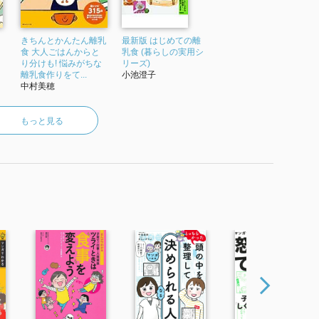
食
きちんとかんたん離乳
最新版 はじめての離
食 大人ごはんからと
乳食 (暮らしの実用シ
よ
り分けも! 悩みがちな
リーズ)
離乳食作りをて...
小池澄子
中村美穂
もっと見る