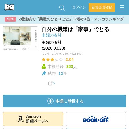
ログイン
新規会員登録
2週連続で『薬屋のひとりごと』17巻が1位！マンガランキング
NEW
自分の機嫌は「家事」でとる
主婦の友社
主婦の友社
(2020.03.28)
ISBN・EAN:
9784074415663
3.04
本棚登録:
323
人
感想:
13
件
本棚に登録する
Amazon
詳細ページへ