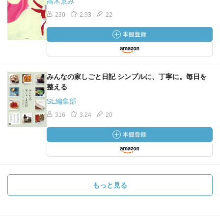
高木ゑみ
230
2.93
22
みんなの家しごと日記 シンプルに、丁寧に。毎日を
整える
SE編集部
316
3.24
20
もっと見る