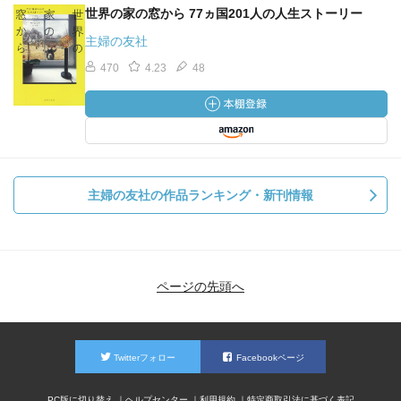
世界の家の窓から 77ヵ国201人の人生ストーリー
主婦の友社
470
4.23
48
主婦の友社の作品ランキング・新刊情報
ページの先頭へ
Twitterフォロー
Facebookページ
PC版に切り替え
ヘルプセンター
利用規約
特定商取引法に基づく表記