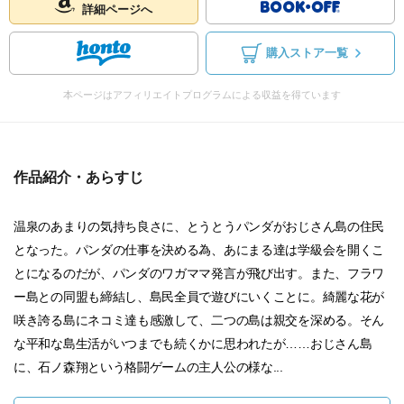
詳細ページへ
購入ストア一覧
本ページはアフィリエイトプログラムによる収益を得ています
作品紹介・あらすじ
温泉のあまりの気持ち良さに、とうとうパンダがおじさん島の住民
となった。パンダの仕事を決める為、あにまる達は学級会を開くこ
とになるのだが、パンダのワガママ発言が飛び出す。また、フラワ
ー島との同盟も締結し、島民全員で遊びにいくことに。綺麗な花が
咲き誇る島にネコミ達も感激して、二つの島は親交を深める。そん
な平和な島生活がいつまでも続くかに思われたが……おじさん島
に、石ノ森翔という格闘ゲームの主人公の様な...