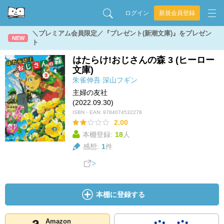
ログイン
新規会員登録
＼プレミアム会員限定／『プレゼント(新潮文庫)』をプレゼン
NEW
ト
はたらけ!おじさんの森 3 (ヒーロー
文庫)
朱雀伸吾
深山フギン
主婦の友社
(2022.09.30)
ISBN・EAN:
9784074532278
2.00
本棚登録:
18
人
感想:
1
件
本棚に登録する
Amazon