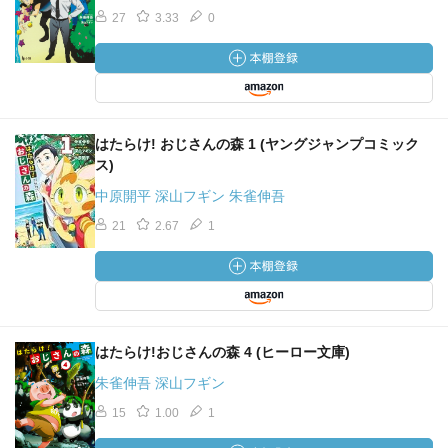
27
3.33
0
はたらけ! おじさんの森 1 (ヤングジャンプコミック
ス)
中原開平 深山フギン 朱雀伸吾
21
2.67
1
はたらけ!おじさんの森 4 (ヒーロー文庫)
朱雀伸吾 深山フギン
15
1.00
1