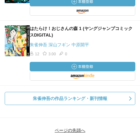
はたらけ！おじさんの森 1 (ヤングジャンプコミック
スDIGITAL)
朱雀伸吾 深山フギン 中原開平
12
3.00
0
朱雀伸吾の作品ランキング・新刊情報
ページの先頭へ