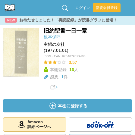
ログイン
新規会員登録
お待たせしました！「再読記録」が読書グラフに登場！
NEW
旧約聖書一日一章
榎本保郎
主婦の友社
(1977.01.01)
ISBN・EAN:
9784079329408
3.57
本棚登録:
16
人
感想:
1
件
本棚に登録する
Amazon
詳細ページへ