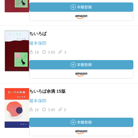
ちいろば
榎本保郎
19
3.60
3
ちいろば余滴 15版
榎本保郎
16
3.90
0