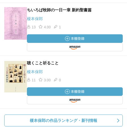
ちいろば牧師の一日一章 新約聖書篇
榎本保郎
13
4.00
1
聴くこと祈ること
榎本保郎
11
3.00
0
榎本保郎の作品ランキング・新刊情報