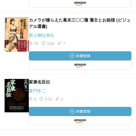
カメラが撮らえた幕末三〇〇藩 藩主とお姫様 (ビジュ
アル選書)
新人物往来社
76
3.65
7
家康名臣伝
童門冬二
9
3.33
4