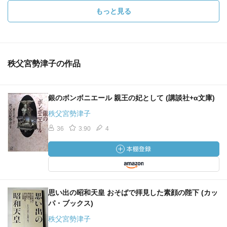
もっと見る
秩父宮勢津子の作品
銀のボンボニエール 親王の妃として (講談社+α文庫)
秩父宮勢津子
36
3.90
4
思い出の昭和天皇 おそばで拝見した素顔の陛下 (カッ
パ・ブックス)
秩父宮勢津子