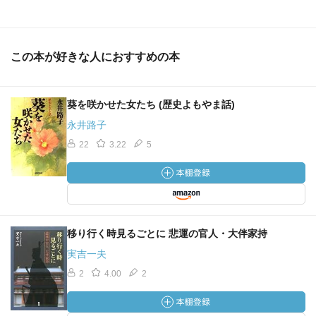
この本が好きな人におすすめの本
葵を咲かせた女たち (歴史よもやま話)
永井路子
22
3.22
5
移り行く時見るごとに 悲運の官人・大伴家持
実吉一夫
2
4.00
2