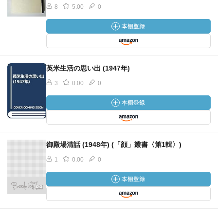
8
5.00
0
英米生活の思い出 (1947年)
3
0.00
0
御殿場清話 (1948年) (「顔」叢書〈第1輯〉)
1
0.00
0