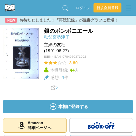
ログイン
新規会員登録
お待たせしました！「再読記録」が読書グラフに登場！
NEW
銀のボンボニエール
秩父宮勢津子
主婦の友社
(1991.06.27)
ISBN・EAN:
9784079371902
3.80
本棚登録:
44
人
感想:
4
件
本棚に登録する
Amazon
詳細ページへ