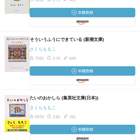
8818
3.75
481
そういうふうにできている (新潮文庫)
さくらももこ
7550
3.70
644
たいのおかしら (集英社文庫(日本))
さくらももこ
6979
3.82
341