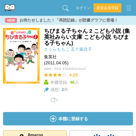
ログイン
新規会員登録
お待たせしました！「再読記録」が読書グラフに登場！
NEW
ちびまる子ちゃん 2 こども小説 (集
英社みらい文庫 こども小説 ちびま
る子ちゃん)
さくらももこ
五十嵐佳子
集英社
(2011.04.05)
ISBN・EAN:
9784083210112
4.29
本棚登録:
46
人
感想:
2
件
本棚に登録する
Amazon