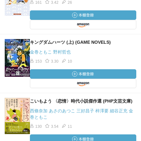
161
3.42
26
キングダムハーツ (上) (GAME NOVELS)
金巻ともこ 野村哲也
153
3.30
10
こいもよう 〈恋情〉時代小説傑作選 (PHP文芸文庫)
西條奈加 あさのあつこ 三好昌子 梓澤要 細谷正充 金
巻ともこ
130
3.54
11