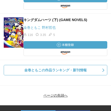
キングダムハーツ (下) (GAME NOVELS)
金巻ともこ 野村哲也
116
3.35
5
金巻ともこの作品ランキング・新刊情報
ページの先頭へ