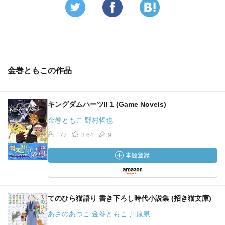
金巻ともこの作品
キングダムハーツII 1 (Game Novels)
金巻ともこ 野村哲也
177
3.64
9
てのひら猫語り 書き下ろし時代小説集 (招き猫文庫)
あさのあつこ 金巻ともこ 川原泉