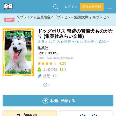
ログイン
新規会員登録
＼プレミアム会員限定／『プレゼント(新潮文庫)』をプレゼン
NEW
ト
ドッグポリス 奇跡の警備犬ものがた
り (集英社みらい文庫)
金巻ともこ
大石哲也
やまもり三香
小森陽一
集英社
(2011.09.05)
ISBN・EAN:
9784083210440
4.25
本棚登録:
31
人
感想:
1
件
本棚に登録する
Amazon