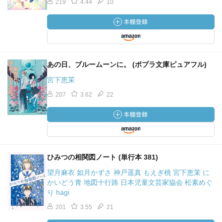
219
4.44
10
あの日、ブルームーンに。 (ポプラ文庫ピュアフル)
宮下恵茉
207
3.62
22
ひみつの相関図ノート (単行本 381)
望月麻衣 如月かずさ 神戸遥真 もえぎ桃 宮下恵茉 に
かいどう青 地図十行路 日本児童文芸家協会 松素めぐ
り hagi
201
3.55
21