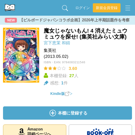
ログイン
新規会員登録
【ビルボードジャパンコラボ企画】2026年上半期話題作を考察
NEW
魔女じゃないもん! 4 消えたミュウ
ミュウを探せ! (集英社みらい文庫)
宮下恵茉
和錆
集英社
(2013.05.02)
ISBN・EAN:
9784083211546
3.60
本棚登録:
27
人
感想:
1
件
Kindle版
本棚に登録する
Amazon
詳細ページへ