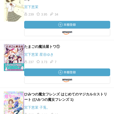
宮下恵茉
239
3.95
34
たまごの魔法屋トワ①
宮下恵茉 星谷ゆき
237
3.73
7
ひみつの魔女フレンズ はじめてのマジカル☆ストリ
ート (ひみつの魔女フレンズ 1)
宮下恵茉 子兎。