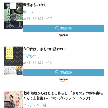
檀流きものみち
檀ふみ
38
3.63
7
六〇代は、きものに誘われて
三砂ちづる
48
3.69
8
七緒 着物からはじまる暮らし 「きもの」の教科書/ら
くらく上着術 (vol.36) (プレジデントムック)
プレジデント社