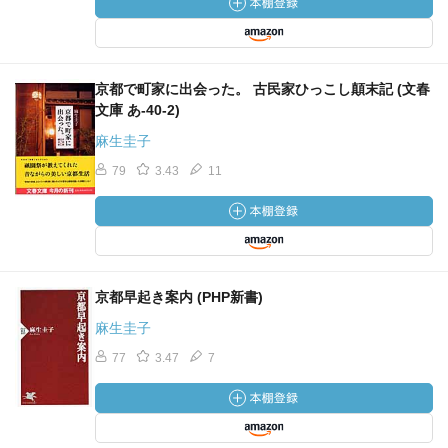
京都で町家に出会った。 古民家ひっこし顛末記 (文春
文庫 あ-40-2)
麻生圭子
79
3.43
11
京都早起き案内 (PHP新書)
麻生圭子
77
3.47
7