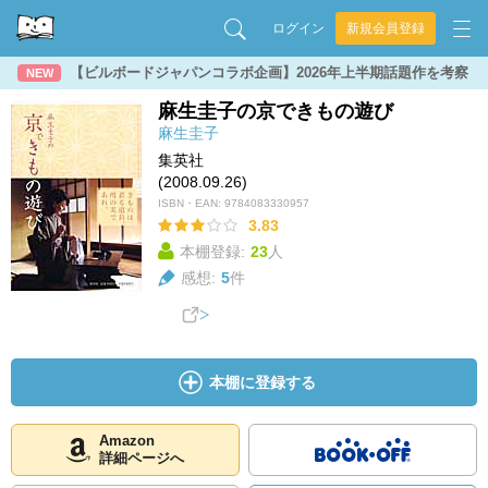
ログイン
新規会員登録
【ビルボードジャパンコラボ企画】2026年上半期話題作を考察
NEW
麻生圭子の京できもの遊び
麻生圭子
集英社
(2008.09.26)
ISBN・EAN:
9784083330957
3.83
本棚登録:
23
人
感想:
5
件
本棚に登録する
Amazon
詳細ページへ