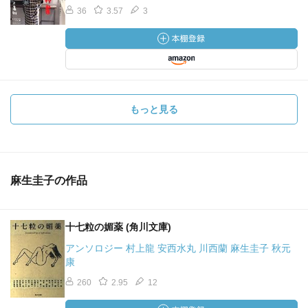
36
3.57
3
もっと見る
麻生圭子の作品
十七粒の媚薬 (角川文庫)
アンソロジー 村上龍 安西水丸 川西蘭 麻生圭子 秋元
康
260
2.95
12