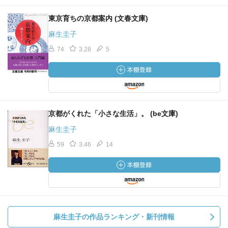
東京育ちの京都案内 (文春文庫)
麻生圭子
74
3.28
5
京都がくれた「小さな生活」。 (be文庫)
麻生圭子
59
3.46
14
麻生圭子の作品ランキング・新刊情報