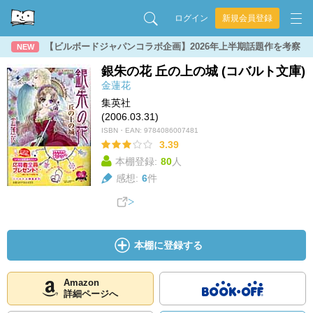
ログイン
新規会員登録
【ビルボードジャパンコラボ企画】2026年上半期話題作を考察
NEW
銀朱の花 丘の上の城 (コバルト文庫)
金蓮花
集英社
(2006.03.31)
ISBN・EAN:
9784086007481
3.39
本棚登録:
80
人
感想:
6
件
本棚に登録する
Amazon
詳細ページへ