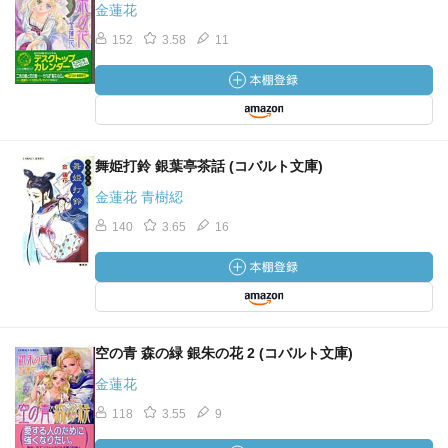
金蓮花
152
3.58
11
舞姫打鈴 銀葉亭茶話 (コバルト文庫)
金蓮花 青樹綛
140
3.65
16
空の青 森の緑 銀朱の花 2 (コバルト文庫)
金蓮花
118
3.55
9