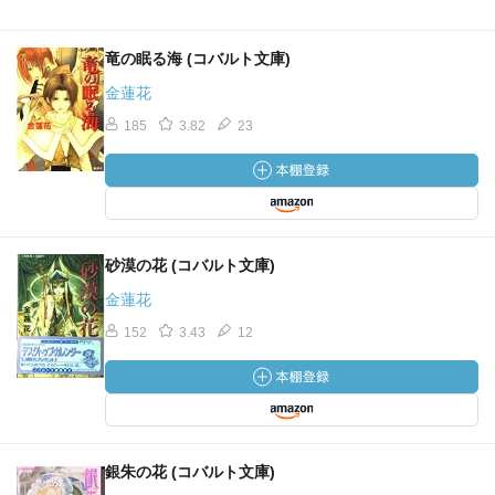
竜の眠る海 (コバルト文庫)
金蓮花
185
3.82
23
砂漠の花 (コバルト文庫)
金蓮花
152
3.43
12
銀朱の花 (コバルト文庫)