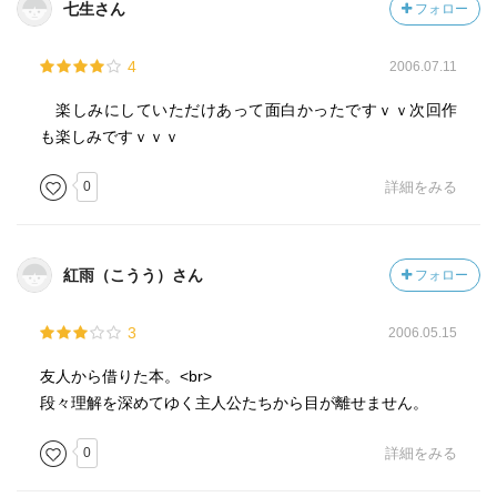
七生さん
フォロー
4
2006.07.11
楽しみにしていただけあって面白かったですｖｖ次回作
も楽しみですｖｖｖ
0
詳細をみる
紅雨（こうう）さん
フォロー
3
2006.05.15
友人から借りた本。<br>
段々理解を深めてゆく主人公たちから目が離せません。
0
詳細をみる