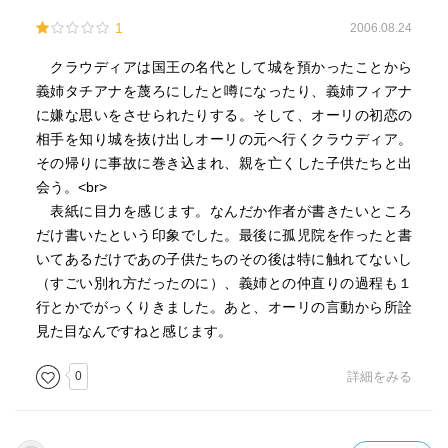
1
2006.08.24
クラウディアは国王の名代として城を預かったことから
義姉タチアナを蔑ろにしたと噂になったり、義姉フィアナ
に嫌な思いをさせられたりする。そして、オーリの初恋の
相手を知り城を抜け出しオーリの元へ行くクラウディア。
その帰りに事故に巻き込まれ、親を亡くした子供たちと出
会う。<br>
表紙に目力を感じます。なんだか作者が書きたいところ
だけ書いたという印象でした。最後に孤児院を作ったと書
いてあるだけであの子供たちのその後は特に触れてないし
（すごい別れ方だったのに）、義姉との仲直りの過程も１
行とかでがっくりきました。あと、オーリの言動から所詮
見た目なんですねと感じます。
0
詳細をみる