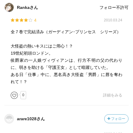
Rankaさん
フォロー不許可
4
2010.03.24
全７巻で完結済み（ガーディアン･プリンセス シリーズ）
大怪盗の熱いキスにはご用心！？
19世紀初頭ロンドン。
侯爵家の一人娘ヴィヴィアンは、行方不明の父の代わり
に、弱きを助ける「守護王女」として暗躍していた。
ある日「仕事」中に、悪名高き大怪盗「男爵」に唇を奪わ
れて！？
0
詳細をみる
arare1028さん
フォロー