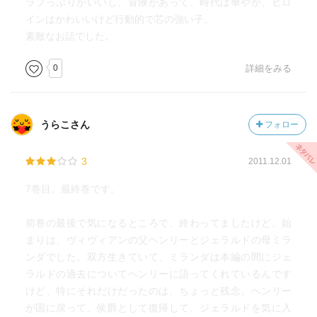
ラブっぷりがいいし、冒険があって、時代は華やか、ヒロ
インはかわいいけど行動的で芯の強い子。
素敵なお話でした。
0
詳細をみる
うらこさん
フォロー
3
2011.12.01
7巻目。最終巻です。
前巻の最後で気になるところで、終わってましたけど、始
まりは、ヴィヴィアンの父ヘンリーとジェラルドの母ミラ
ンダでした。双方生きていて、ミランダは本編の間にジェ
ラルドの過去についてヘンリーに語ってくれているんです
けど、特にそれだけだったのは、ちょっと残念。ヘンリー
が国に戻って、侯爵として復帰して、ジェラルドを気に入