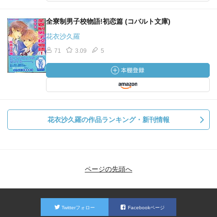
全寮制男子校物語!初恋篇 (コバルト文庫)
花衣沙久羅
71
3.09
5
花衣沙久羅の作品ランキング・新刊情報
ページの先頭へ
Twitterフォロー
Facebookページ