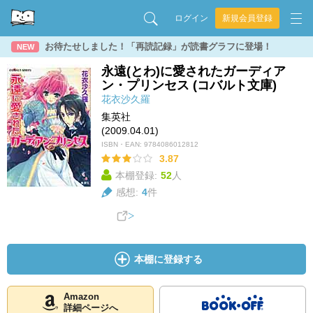
ログイン
新規会員登録
お待たせしました！「再読記録」が読書グラフに登場！
NEW
永遠(とわ)に愛されたガーディア
ン・プリンセス (コバルト文庫)
花衣沙久羅
集英社
(2009.04.01)
ISBN・EAN:
9784086012812
3.87
本棚登録:
52
人
感想:
4
件
本棚に登録する
Amazon
詳細ページへ