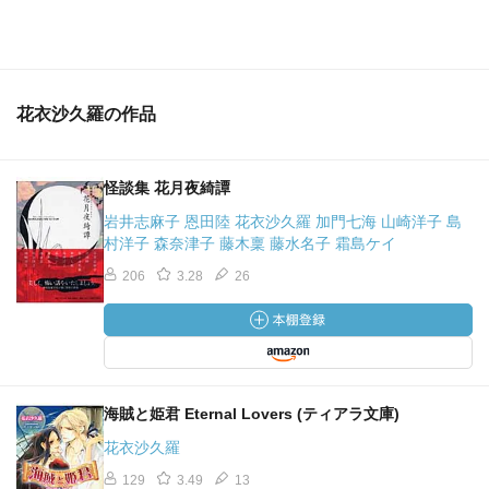
花衣沙久羅の作品
怪談集 花月夜綺譚
岩井志麻子 恩田陸 花衣沙久羅 加門七海 山崎洋子 島
村洋子 森奈津子 藤木稟 藤水名子 霜島ケイ
206
3.28
26
海賊と姫君 Eternal Lovers (ティアラ文庫)
花衣沙久羅
129
3.49
13