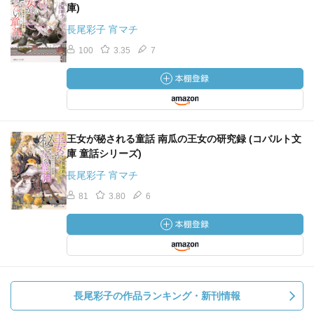
庫)
長尾彩子 宵マチ
100
3.35
7
王女が秘される童話 南瓜の王女の研究録 (コバルト文
庫 童話シリーズ)
長尾彩子 宵マチ
81
3.80
6
長尾彩子の作品ランキング・新刊情報