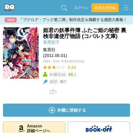
ログイン
新規会員登録
「ブクログ・ブック第二弾」制作決定＆掲載する感想大募集！
NEW
姫君の妖事件簿 ふたご姫の秘密 裏
検非違使庁物語 (コバルト文庫)
長尾彩子
集英社
(2011.06.01)
ISBN・EAN:
9784086015349
3.24
本棚登録:
65
人
感想:
8
件
本棚に登録する
Amazon
詳細ページへ