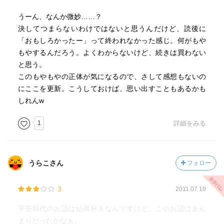
て(^-^;)
うーん、なんか微妙……？
決してつまらないわけではないと思うんだけど、読後に
どこが苦労したのかというと――
「おもしろかったー」って終われなかった感じ。何がもや
もやするんだろう。よくわからないけど、続きは買わない
と思う。
椿木と瑞季皇子の初対面シーン
このもやもやの正体が気になるので、さして感想もないの
にここを更新。こうしておけば、思い出すこともあるかも
しれんw
です。
1
詳細をみる
たった数ページを３日以上かかって乗り越えました。
この二人、想いを通じ合わせた次回は、この私にどんな苦
うらこさん
フォロー
行を与えるつもりなのか……。
3
2011.07.19
第２巻も買っているので、心して読みたいと思います(笑)
平安時代のお話は結構好きなんですけど、このお話はあん
ただひとつ、これはちょっとな……と思ったのが――
まりだったかなぁ。