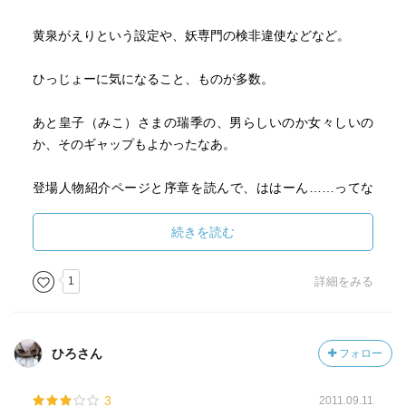
黄泉がえりという設定や、妖専門の検非違使などなど。
ひっじょーに気になること、ものが多数。
あと皇子（みこ）さまの瑞季の、男らしいのか女々しいの
か、そのギャップもよかったなあ。
登場人物紹介ページと序章を読んで、ははーん……ってな
ったけれど。
続きを読む
そして、また椎名さんの女装男子イラストが拝める日がく
るとは！
1
詳細をみる
にまにまして読んでいました。
ひろさん
フォロー
それにしても本当に読破に時間がかかりました。
3
2011.09.11
これを読み終わる前にラノベ３冊読んでしまったりしまし