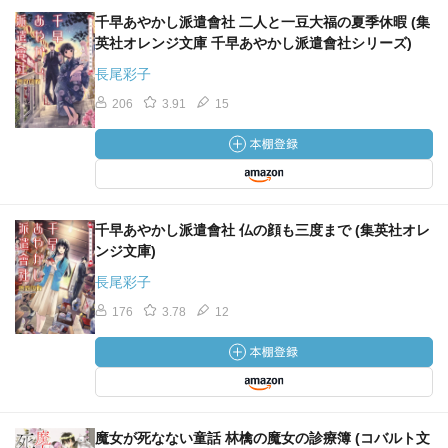
千早あやかし派遣會社 二人と一豆大福の夏季休暇 (集
英社オレンジ文庫 千早あやかし派遣會社シリーズ)
長尾彩子
206
3.91
15
千早あやかし派遣會社 仏の顔も三度まで (集英社オレ
ンジ文庫)
長尾彩子
176
3.78
12
魔女が死なない童話 林檎の魔女の診療簿 (コバルト文