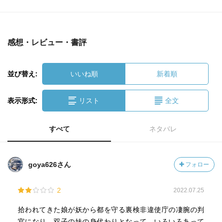
感想・レビュー・書評
並び替え:
いいね順
新着順
表示形式:
リスト
全文
すべて
ネタバレ
goya626さん
フォロー
2
2022.07.25
拾われてきた娘が妖から都を守る裏検非違使庁の凄腕の判
官になり、双子の妹の身代わりとなって、いろいろあって