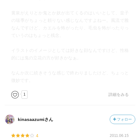
椿木、瑞季、椰子、と「き」もしくは「ぎ」で終わるキャ
黄泉がえりとか鬼とか妖が出てくるのはいいとして、皇子
ラが３人もいて、ね(^-^;)
の瑞季がちょっと頼りない感じなんですよねー。風流で雅
なんですけど、カエルを怖がったり、毛虫を怖がったりっ
最初の方、ちょっと「ん？」となりました。
ていうのはちょっと残念。
イラストのイメージとしては好きな顔なんですけど、性格
的には鬼の立花の方が好きかなぁ。
なんか次に続きそうな感じで終わりましたけど、ちょっと
微妙です。
1
詳細をみる
kinasaazumiさん
フォロー
4
2011.06.15