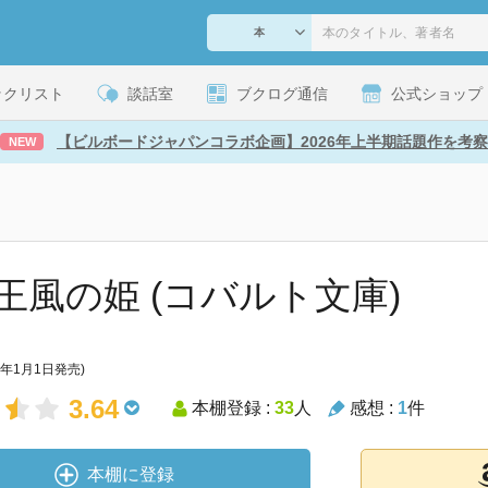
ックリスト
談話室
ブクログ通信
公式ショップ
【ビルボードジャパンコラボ企画】2026年上半期話題作を考察
NEW
王風の姫 (コバルト文庫)
4年1月1日発売)
3.64
本棚登録 :
33
人
感想 :
1
件
本棚に登録