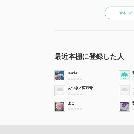
倉本由布
最近本棚に登録した人
navia
あつき／涼月青
よこ