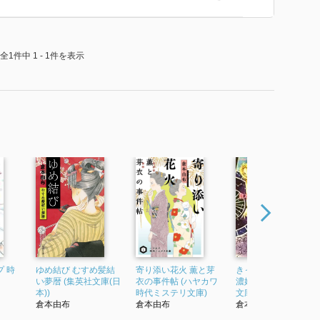
全1件中 1 - 1件を表示
 時
ゆめ結び むすめ髪結
寄り添い花火 薫と芽
きっとめぐり逢える
い夢暦 (集英社文庫(日
衣の事件帖 (ハヤカワ
濃姫夢紀行 (コバルト
本))
時代ミステリ文庫)
文庫)
倉本由布
倉本由布
倉本由布