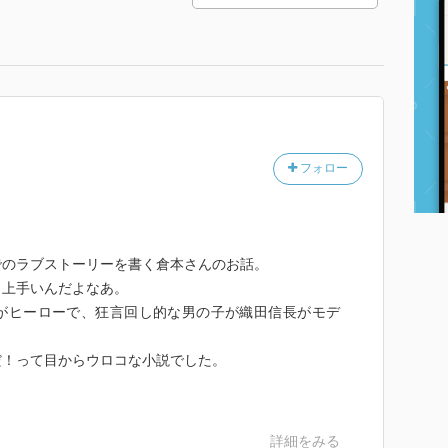
フォロー
でのラブストーリーを書く倉本さんのお話。
ら上手いんだよなあ。
がヒーローで、狂言回し的な男の子が織田信長がモデ
だ！って目からウロコな小説でした。
詳細をみる