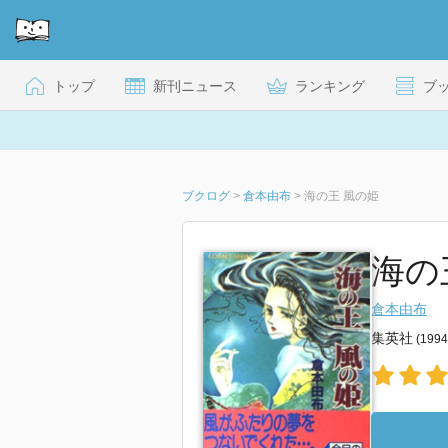
トップ
新刊ニュース
ランキング
ブ
ブクログ
>
倉本由布
>
海の王 風の姫
海の
倉本由布
集英社
(199