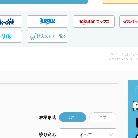
購入ストア一覧
本ページはアフ
Amazon.co.jp 
表示形式
リスト
全文
絞り込み