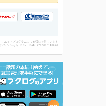
ィリエイトプログラムによる収益を得ています
・本 (240ページ) / ISBN・EAN: 9784086118996