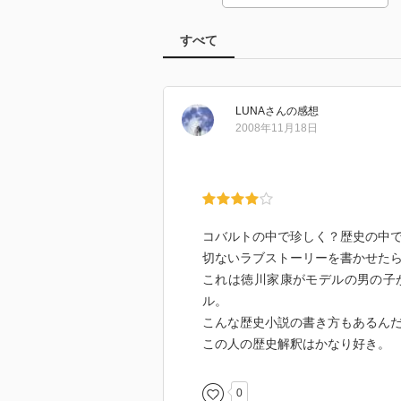
すべて
LUNA
さん
の感想
2008年11月18日
コバルトの中で珍しく？歴史の中
切ないラブストーリーを書かせた
これは徳川家康がモデルの男の子
ル。
こんな歴史小説の書き方もあるん
この人の歴史解釈はかなり好き。
0