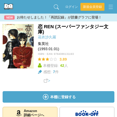
ログイン
新規会員登録
お待たせしました！「再読記録」が読書グラフに登場！
NEW
恋 REN (スーパーファンタジー文
庫)
花衣沙久羅
集英社
(1993.01.01)
ISBN・EAN:
9784086131193
3.89
本棚登録:
42
人
感想:
7
件
本棚に登録する
Amazon
詳細ページへ