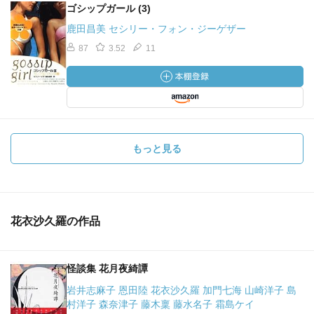
ゴシップガール (3)
鹿田昌美 セシリー・フォン・ジーゲザー
87
3.52
11
もっと見る
花衣沙久羅の作品
怪談集 花月夜綺譚
岩井志麻子 恩田陸 花衣沙久羅 加門七海 山崎洋子 島
村洋子 森奈津子 藤木稟 藤水名子 霜島ケイ