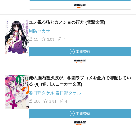
ユメ視る猫とカノジョの行方 (電撃文庫)
周防ツカサ
55
3.03
7
俺の脳内選択肢が、学園ラブコメを全力で邪魔してい
る (4) (角川スニーカー文庫)
春日部タケル 春日部タケル
166
3.81
4