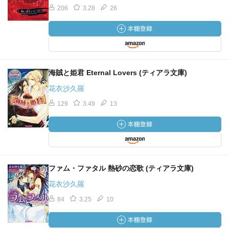
206
3.28
26
海賊と姫君 Eternal Lovers (ティアラ文庫)
花衣沙久羅
129
3.49
13
ファム・ファタル 熱砂の恋歌 (ティアラ文庫)
花衣沙久羅
84
3.25
10