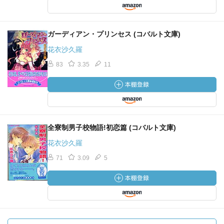
ガーディアン・プリンセス (コバルト文庫)
花衣沙久羅
83
3.35
11
全寮制男子校物語!初恋篇 (コバルト文庫)
花衣沙久羅
71
3.09
5