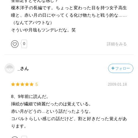
全部足すとそんな感じ？
榎木洋子の長編です。ちょっと変わった目を持つ女子高生
瞳と、赤い月の日にやってくる化け物たちと戦う的な……
（なんてアバウトな）
そういや月哉もツンデレだな。笑
0
詳細をみる
_さん
フォロー
5
2009.01.18
8、9年前に読んだ。
挿絵が繊細で綺麗だったのは覚えている。
赤い月がどうの…という話だったような。
コバルトらしい感じの話だけど、割と好きだった覚えがあ
ります。