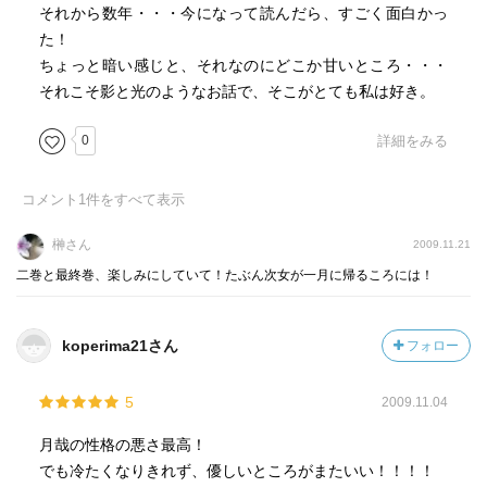
それから数年・・・今になって読んだら、すごく面白かっ
た！
ちょっと暗い感じと、それなのにどこか甘いところ・・・
それこそ影と光のようなお話で、そこがとても私は好き。
0
詳細をみる
コメント
1
件をすべて表示
榊さん
2009.11.21
二巻と最終巻、楽しみにしていて！たぶん次女が一月に帰るころには！
koperima21さん
フォロー
5
2009.11.04
月哉の性格の悪さ最高！
でも冷たくなりきれず、優しいところがまたいい！！！！