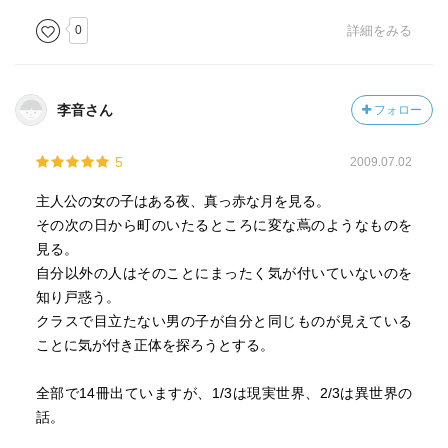
0
詳細をみる
李音さん
フォロー
5
2009.07.02
主人公の女の子はある夜、真っ赤な月を見る。
その次の日から町のいたるところに変な蔦のようなものを
見る。
自分以外の人はそのことにまったく気が付いていないのを
知り戸惑う。
クラスで目立たない男の子が自分と同じものが見えている
ことに気が付き正体を探ろうとする。
全部で14冊出ていますが、1/3は現実世界、2/3は異世界の
話。