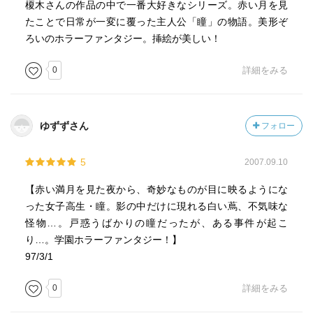
榎木さんの作品の中で一番大好きなシリーズ。赤い月を見
たことで日常が一変に覆った主人公「瞳」の物語。美形ぞ
ろいのホラーファンタジー。挿絵が美しい！
0
詳細をみる
ゆずずさん
フォロー
5
2007.09.10
【赤い満月を見た夜から、奇妙なものが目に映るようにな
った女子高生・瞳。影の中だけに現れる白い蔦、不気味な
怪物…。戸惑うばかりの瞳だったが、ある事件が起こ
り…。学園ホラーファンタジー！】
97/3/1
0
詳細をみる