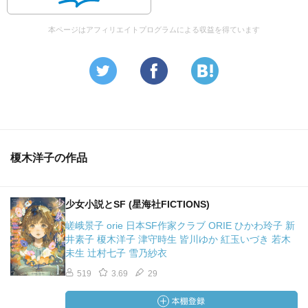
本ページはアフィリエイトプログラムによる収益を得ています
榎木洋子の作品
少女小説とSF (星海社FICTIONS)
嵯峨景子 orie 日本SF作家クラブ ORIE ひかわ玲子 新
井素子 榎木洋子 津守時生 皆川ゆか 紅玉いづき 若木
未生 辻村七子 雪乃紗衣
519
3.69
29