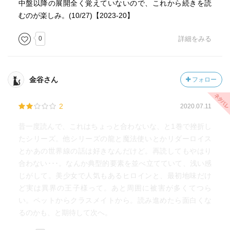
中盤以降の展開全く覚えていないので、これから続きを読
むのが楽しみ。(10/27)【2023-20】
0
詳細をみる
金谷さん
フォロー
2
2020.07.11
昔一度読んで、これはちょっと合わないな、と1巻で挫折し
たシリーズ。他シリーズの龍と魔法使いとかリダーロイス
とかあの世界線の話は好きなんだけど。再読してもやはり
合わない･･･。なんか典型的要素を並べ立てていて、浅い感
じがして。美少女で人気もあるヒロインと、最初地味だけ
ど実は異界の王子様って。あと周囲に被害が多くてつら
い。ペットからクラスメイトから。読み進めたら面白くな
るのかも、と期待して次へ。