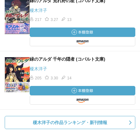
緑のアルダ 荒れ野の星 (コバルト文庫)
榎木洋子
217
3.27
13
緑のアルダ 千年の隠者 (コバルト文庫)
榎木洋子
205
3.30
14
榎木洋子の作品ランキング・新刊情報