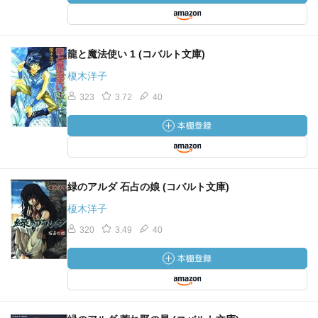
龍と魔法使い 1 (コバルト文庫)
榎木洋子
323
3.72
40
緑のアルダ 石占の娘 (コバルト文庫)
榎木洋子
320
3.49
40