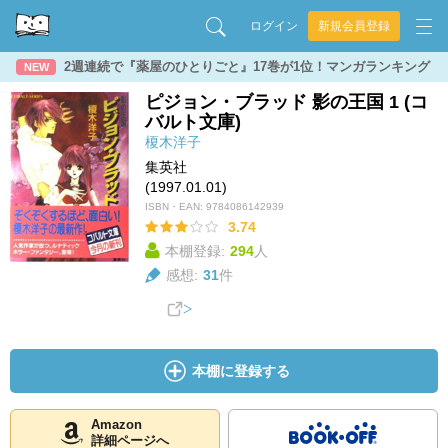
ログイン
新規会員登録
2週連続で『薬屋のひとりごと』17巻が1位！マンガランキング
NEW
ピジョン・ブラッド 影の王国 1 (コ
バルト文庫)
榎木洋子
集英社
(1997.01.01)
ISBN・EAN:
9784086142939
3.74
本棚登録:
294
人
感想:
31
件
本棚に登録する
Amazon
詳細ページへ